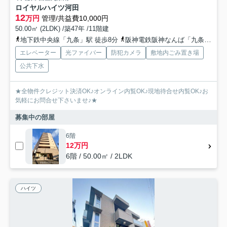
ロイヤルハイツ河田
12
万円
管理/共益費10,000円
50.00㎡ (2LDK) /築47年 /11階建
地下鉄中央線「九条」駅 徒歩8分
阪神電鉄阪神なんば「九条」駅 徒歩8分
エレベーター
光ファイバー
防犯カメラ
敷地内ごみ置き場
公共下水
★全物件クレジット決済OK♪オンライン内覧OK♪現地待合せ内覧OK♪お
気軽にお問合せ下さいませ♪★
募集中の部屋
6階
12万円
6階 / 50.00㎡ / 2LDK
ハイツ