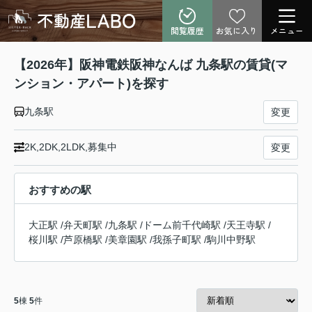
閲覧履歴
お気に入り
メニュー
【2026年】阪神電鉄阪神なんば 九条駅の賃貸(マ
ンション・アパート)を探す
九条駅
変更
2K,2DK,2LDK,募集中
変更
おすすめの駅
大正駅
/
弁天町駅
/
九条駅
/
ドーム前千代崎駅
/
天王寺駅
/
桜川駅
/
芦原橋駅
/
美章園駅
/
我孫子町駅
/
駒川中野駅
5
棟
5
件