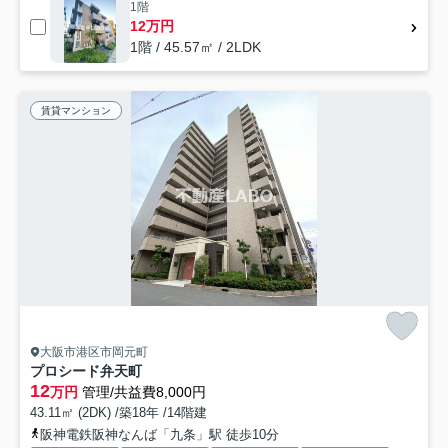
1階
12万円
1階 / 45.57㎡ / 2LDK
賃貸マンション
大阪市港区市岡元町
プロシード弁天町
12
万円
管理/共益費8,000円
43.11㎡ (2DK) /築18年 /14階建
阪神電鉄阪神なんば「九条」駅 徒歩10分