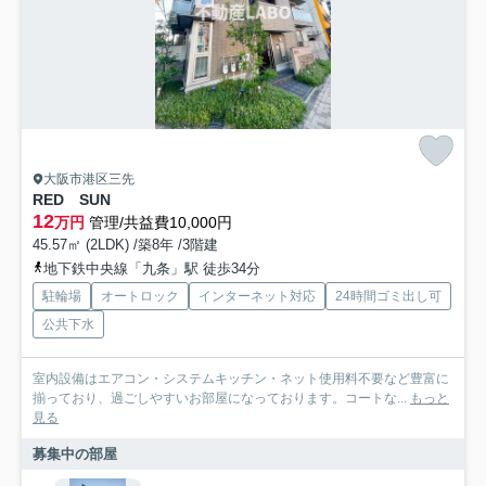
大阪市港区三先
RED SUN
12
万円
管理/共益費10,000円
45.57㎡ (2LDK) /築8年 /3階建
地下鉄中央線「九条」駅 徒歩34分
駐輪場
オートロック
インターネット対応
24時間ゴミ出し可
公共下水
室内設備はエアコン・システムキッチン・ネット使用料不要など豊富に
揃っており、過ごしやすいお部屋になっております。コートな...
もっと
見る
募集中の部屋