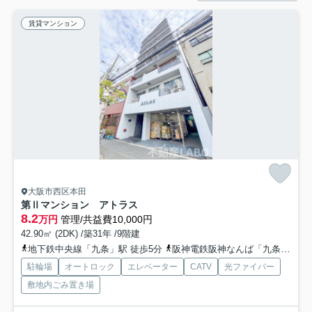
賃貸マンション
大阪市西区本田
第Ⅱマンション アトラス
8.2
万円
管理/共益費10,000円
42.90㎡ (2DK) /築31年 /9階建
地下鉄中央線「九条」駅 徒歩5分
阪神電鉄阪神なんば「九条」駅 徒歩8分
駐輪場
オートロック
エレベーター
CATV
光ファイバー
敷地内ごみ置き場