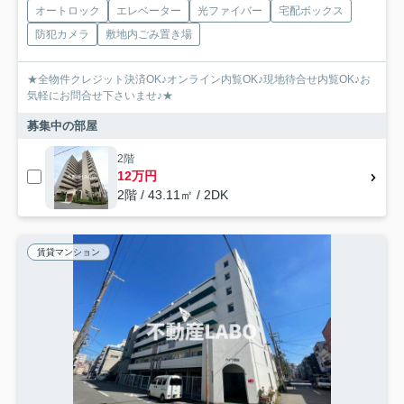
オートロック
エレベーター
光ファイバー
宅配ボックス
防犯カメラ
敷地内ごみ置き場
★全物件クレジット決済OK♪オンライン内覧OK♪現地待合せ内覧OK♪お
気軽にお問合せ下さいませ♪★
募集中の部屋
2階
12万円
2階 / 43.11㎡ / 2DK
賃貸マンション