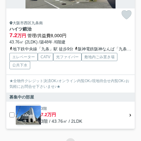
大阪市西区九条南
ハイツ鍛治
7.2
万円
管理/共益費8,000円
43.76㎡ (2LDK) /築48年 /6階建
地下鉄中央線「九条」駅 徒歩9分
阪神電鉄阪神なんば「九条」駅 徒歩9分
エレベーター
CATV
光ファイバー
敷地内ごみ置き場
公共下水
★全物件クレジット決済OK♪オンライン内覧OK♪現地待合せ内覧OK♪お
気軽にお問合せ下さいませ♪★
募集中の部屋
3階
7.2万円
3階 / 43.76㎡ / 2LDK