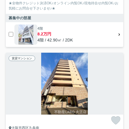
★全物件クレジット決済OK♪オンライン内覧OK♪現地待合せ内覧OK♪お
気軽にお問合せ下さいませ♪★
募集中の部屋
4階
8.2万円
4階 / 42.90㎡ / 2DK
賃貸マンション
大阪市西区九条南