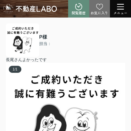
閲覧履歴
お気に入り
メニュー
P様
担当：
長尾さんよかったです
1
/
1