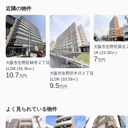
近隣の物件
大阪市生野区巽北
1K (23.30㎡)
7
万円
大阪市生野区林寺２丁目
1LDK (34.36㎡)
大阪市生野区中川２丁目
10.7
万円
1LDK (33.59㎡)
9.5
万円
よく見られている物件