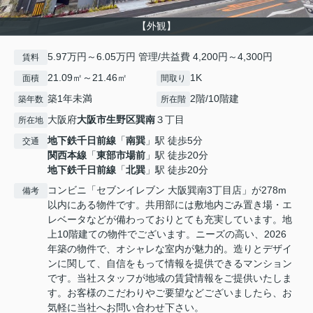
【外観】
5.97万円～6.05万円 管理/共益費 4,200円～4,300円
賃料
21.09㎡～21.46㎡
1K
面積
間取り
築1年未満
2階/10階建
築年数
所在階
大阪府
大阪市生野区
巽南
３丁目
所在地
地下鉄千日前線
「
南巽
」駅 徒歩5分
交通
関西本線
「
東部市場前
」駅 徒歩20分
地下鉄千日前線
「
北巽
」駅 徒歩20分
コンビニ「セブンイレブン 大阪巽南3丁目店」が278m
備考
以内にある物件です。共用部には敷地内ごみ置き場・エ
レベータなどが備わっておりとても充実しています。地
上10階建ての物件でございます。ニーズの高い、2026
年築の物件で、オシャレな室内が魅力的。造りとデザイ
ンに関して、自信をもって情報を提供できるマンション
です。当社スタッフが地域の賃貸情報をご提供いたしま
す。お客様のこだわりやご要望などございましたら、お
気軽に当社へお問い合わせ下さい。