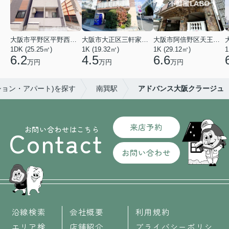
大阪市平野区平野西３丁目
大阪市大正区三軒家東４丁目
大阪市阿倍野区天王寺町南２丁目
1DK (25.25㎡)
1K (19.32㎡)
1K (29.12㎡)
1
6.2
4.5
6.6
万円
万円
万円
ション・アパート)を探す
南巽駅
アドバンス大阪クラージュ
来店予約
お問い合わせはこちら
Contact
お問い合わせ
沿線検索
会社概要
利用規約
エリア検
店舗紹介
プライバシーポリシ