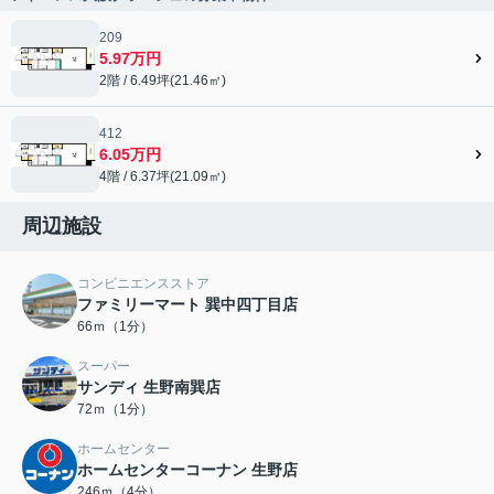
209
5.97万円
2階 / 6.49坪(21.46㎡)
412
6.05万円
4階 / 6.37坪(21.09㎡)
周辺施設
コンビニエンスストア
ファミリーマート 巽中四丁目店
66ｍ（1分）
スーパー
サンディ 生野南巽店
72ｍ（1分）
ホームセンター
ホームセンターコーナン 生野店
246ｍ（4分）