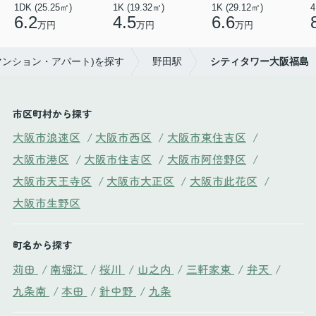
1DK (25.25㎡)
1K (19.32㎡)
1K (29.12㎡)
4
6.2
4.5
6.6
万円
万円
万円
マンション・アパート)を探す
野田駅
シティタワー大阪福島
市区町村から探す
大阪市浪速区
/
大阪市西区
/
大阪市東住吉区
/
大阪市港区
/
大阪市住吉区
/
大阪市阿倍野区
/
大阪市天王寺区
/
大阪市大正区
/
大阪市此花区
/
大阪市生野区
町名から探す
苅田
/
南堀江
/
桜川
/
山之内
/
三軒家東
/
弁天
/
九条南
/
本田
/
針中野
/
九条