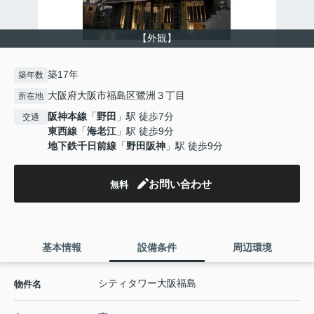
【外観】
築17年
築年数
大阪府大阪市福島区鷺洲３丁目
所在地
阪神本線
「
野田
」駅 徒歩7分
交通
東西線
「
海老江
」駅 徒歩9分
地下鉄千日前線
「
野田阪神
」駅 徒歩9分
お問い合わせ
無料
基本情報
設備条件
周辺環境
シティタワー大阪福島
物件名