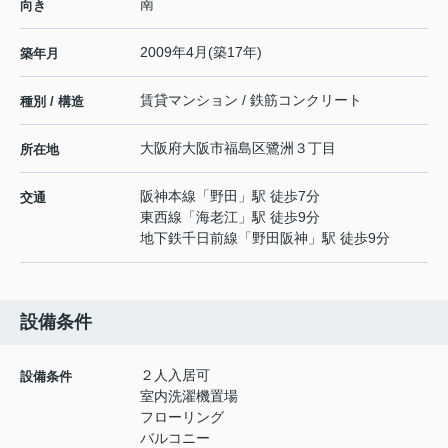
南
向き
2009年4月(築17年)
築年月
賃貸マンション / 鉄筋コンクリート
種別 / 構造
大阪府
大阪市福島区
鷺洲
３丁目
所在地
阪神本線
「
野田
」駅 徒歩7分
交通
東西線
「
海老江
」駅 徒歩9分
地下鉄千日前線
「
野田阪神
」駅 徒歩9分
設備条件
２人入居可
設備条件
室内洗濯機置場
フローリング
バルコニー