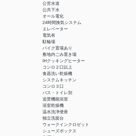
公営水道
公共下水
オール電化
24時間換気システム
エレベーター
電気有
駐輪場
バイク置場あり
敷地内ごみ置き場
IHクッキングヒーター
コンロ２口以上
食器洗い乾燥機
システムキッチン
コンロ３口
バス・トイレ別
追焚機能浴室
浴室乾燥機
温水洗浄便座
独立洗面台
ウォークインクロゼット
シューズボックス