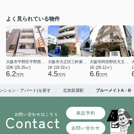
よく見られている物件
大阪市平野区平野西３丁目
大阪市大正区三軒家東４丁目
大阪市阿倍野区天王寺町南２丁目
1DK (25.25㎡)
1K (19.32㎡)
1K (29.12㎡)
1
6.2
4.5
6.6
万円
万円
万円
マンション・アパート)を探す
北加賀屋駅
ブルーメイトA・B
来店予約
お問い合わせはこちら
Contact
お問い合わせ