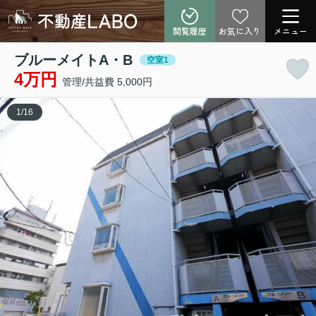
閲覧履歴
お気に入り
メニュー
ブルーメイトA・B
空室1
4万円
管理/共益費 5,000円
1
/
16