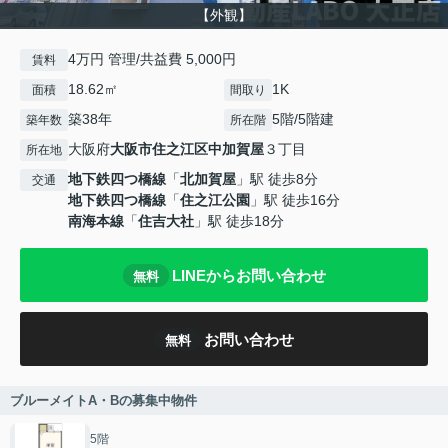
【外観】
4万円 管理/共益費 5,000円
賃料
18.62㎡
1K
面積
間取り
築38年
5階/5階建
築年数
所在階
大阪府
大阪市住之江区
中加賀屋
３丁目
所在地
地下鉄四つ橋線
「
北加賀屋
」駅 徒歩8分
交通
地下鉄四つ橋線
「
住之江公園
」駅 徒歩16分
南海本線
「
住吉大社
」駅 徒歩18分
LINEからお問い合わせ
無料
お問い合わせ
無料
ブルーメイトA・Bの募集中物件
5階