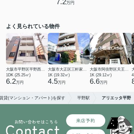
7.2
万円
よく見られている物件
大阪市平野区平野西３丁目
大阪市大正区三軒家東４丁目
大阪市阿倍野区天王寺町南２丁目
1DK (25.25㎡)
1K (19.32㎡)
1K (29.12㎡)
4
6.2
4.5
6.6
万円
万円
万円
の賃貸(マンション・アパート)を探す
平野駅
アリエッタ平野
来店予約
お問い合わせはこちら
Contact