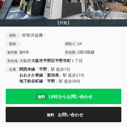
【外観】
- 管理/共益費 -
賃料
-
1K
面積
間取り
築6年
1階/3階建
築年数
所在階
大阪府
大阪市平野区
平野市町
１丁目
所在地
関西本線
「
平野
」駅 徒歩7分
交通
おおさか東線
「
新加美
」駅 徒歩17分
地下鉄谷町線
「
平野
」駅 徒歩18分
LINEからお問い合わせ
無料
お問い合わせ
無料