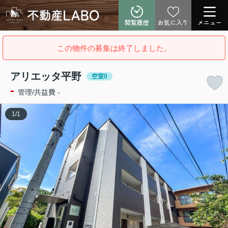
閲覧履歴
お気に入り
メニュー
この物件の募集は終了しました。
アリエッタ平野
空室0
-
管理/共益費 -
1
/
1