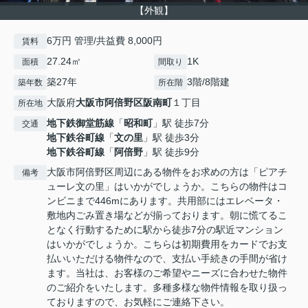
【外観】
6万円 管理/共益費 8,000円
賃料
27.24㎡
1K
面積
間取り
築27年
3階/8階建
築年数
所在階
大阪府
大阪市阿倍野区
阪南町
１丁目
所在地
地下鉄御堂筋線
「
昭和町
」駅 徒歩7分
交通
地下鉄谷町線
「
文の里
」駅 徒歩3分
地下鉄谷町線
「
阿倍野
」駅 徒歩9分
大阪市阿倍野区周辺にある物件をお求めの方は「ピアチ
備考
ューレ文の里」はいかがでしょうか。こちらの物件はコ
ンビニまで446mにあります。共用部にはエレベータ・
敷地内ごみ置き場などが揃っております。朝に慌てるこ
となく行動するために駅から徒歩7分の駅近マンション
はいかがでしょうか。こちらは初期費用をカードでお支
払いいただける物件なので、支払い手続きの手間が省け
ます。当社は、お客様のご希望やニーズに合わせた物件
のご紹介をいたします。多種多様な物件情報を取り扱っ
ておりますので、お気軽にご連絡下さい。