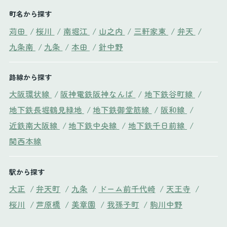
町名から探す
苅田
/
桜川
/
南堀江
/
山之内
/
三軒家東
/
弁天
/
九条南
/
九条
/
本田
/
針中野
路線から探す
大阪環状線
/
阪神電鉄阪神なんば
/
地下鉄谷町線
/
地下鉄長堀鶴見緑地
/
地下鉄御堂筋線
/
阪和線
/
近鉄南大阪線
/
地下鉄中央線
/
地下鉄千日前線
/
関西本線
駅から探す
大正
/
弁天町
/
九条
/
ドーム前千代崎
/
天王寺
/
桜川
/
芦原橋
/
美章園
/
我孫子町
/
駒川中野