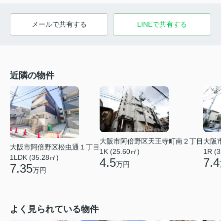
メールで共有する
LINEで共有する
近隣の物件
大阪市阿倍野区天王寺町南２丁目
大阪
大阪市阿倍野区松虫通１丁目
1K (25.60㎡)
1R (
1LDK (35.28㎡)
4.5
7.4
万円
7.35
万円
よく見られている物件