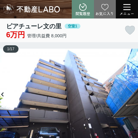
閲覧履歴
お気に入り
メニュー
ピアチューレ文の里
空室1
6万円
管理/共益費 8,000円
1
/
17