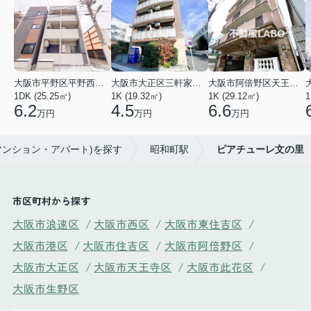
大阪市平野区平野西３丁目
大阪市大正区三軒家東４丁目
大阪市阿倍野区天王寺町南２丁目
1DK (25.25㎡)
1K (19.32㎡)
1K (29.12㎡)
1
6.2
4.5
6.6
万円
万円
万円
マンション・アパート)を探す
昭和町駅
ピアチューレ文の里
市区町村から探す
大阪市浪速区
/
大阪市西区
/
大阪市東住吉区
/
大阪市港区
/
大阪市住吉区
/
大阪市阿倍野区
/
大阪市大正区
/
大阪市天王寺区
/
大阪市此花区
/
大阪市生野区