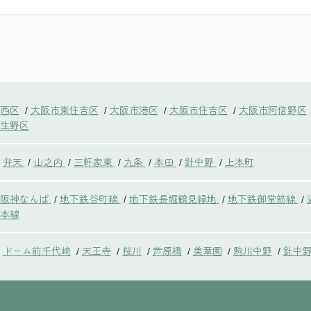
西区
大阪市東住吉区
大阪市港区
大阪市住吉区
大阪市阿倍野区
/
/
/
/
生野区
弁天
山之内
三軒家東
九条
本田
針中野
上本町
/
/
/
/
/
/
鉄阪神なんば
地下鉄谷町線
地下鉄長堀鶴見緑地
地下鉄御堂筋線
/
/
/
/
本線
ドーム前千代崎
天王寺
桜川
芦原橋
美章園
駒川中野
針中
/
/
/
/
/
/