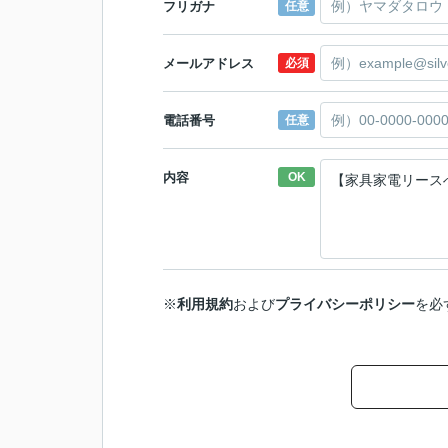
フリガナ
任意
メールアドレス
必須
電話番号
任意
内容
OK
※
利用規約
および
プライバシーポリシー
を必