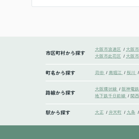
大阪市浪速区
大阪市
/
市区町村から探す
大阪市此花区
大阪市
/
町名から探す
苅田
南堀江
桜川
/
/
/
大阪環状線
阪神電
/
路線から探す
地下鉄千日前線
関西
/
駅から探す
大正
弁天町
九条
/
/
/