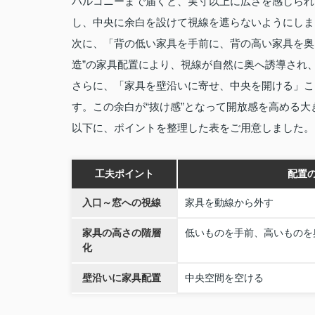
バルコニーまで届くと、実寸以上に広さを感じられ
し、中央に余白を設けて視線を遮らないようにしま
次に、「背の低い家具を手前に、背の高い家具を奥
造”の家具配置により、視線が自然に奥へ誘導され
さらに、「家具を壁沿いに寄せ、中央を開ける」こ
す。この余白が“抜け感”となって開放感を高める大
以下に、ポイントを整理した表をご用意しました。
工夫ポイント
配置
入口～窓への視線
家具を動線から外す
家具の高さの階層
低いものを手前、高いものを
化
壁沿いに家具配置
中央空間を空ける