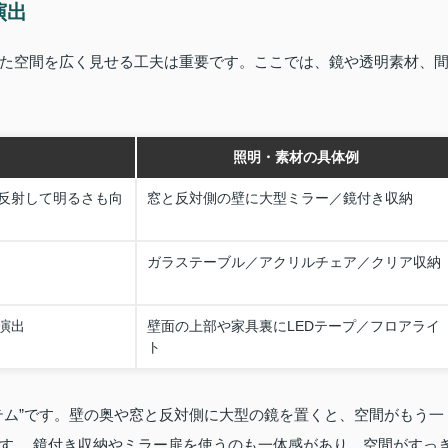
演出
た空間を広く見せる工夫は重要です。ここでは、鏡や透明素材、
照明・素材の具体例
反射して明るさも向
窓と反対側の壁に大型ミラー／鏡付き収納
ガラステーブル／アクリルチェア／クリア収納
演出
壁面の上部や家具裏にLEDテープ／フロアライ
ト
テム”です。壁の奥や窓と反対側に大型の鏡を置くと、空間がもう一
す 。鏡付き収納やミラー扉を使うのも一体感があり、空間がすっ