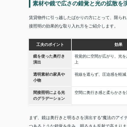
素材や鏡で広さの錯覚と光の拡散を
賃貸物件に引っ越したばかりの方にとって、限られ
接照明の効果的な取り入れ方をご紹介します。
工夫のポイント
効果
鏡を使った奥行き
視覚的に空間が広がり、光を
演出
上
透明素材の家具や
視線を遮らず、圧迫感を軽減
小物
間接照明による光
空間に奥行き感と柔らかさを
のグラデーション
まず、鏡は奥行きと明るさを演出する“魔法のアイ
つあるような錯覚を生み、明るさも反射で高まりま