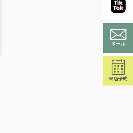
メール
来店予約
た
せ
ま