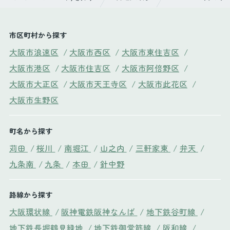
市区町村から探す
大阪市浪速区
/
大阪市西区
/
大阪市東住吉区
/
大阪市港区
/
大阪市住吉区
/
大阪市阿倍野区
/
大阪市大正区
/
大阪市天王寺区
/
大阪市此花区
/
大阪市生野区
町名から探す
苅田
/
桜川
/
南堀江
/
山之内
/
三軒家東
/
弁天
/
九条南
/
九条
/
本田
/
針中野
路線から探す
大阪環状線
/
阪神電鉄阪神なんば
/
地下鉄谷町線
/
地下鉄長堀鶴見緑地
/
地下鉄御堂筋線
/
阪和線
/