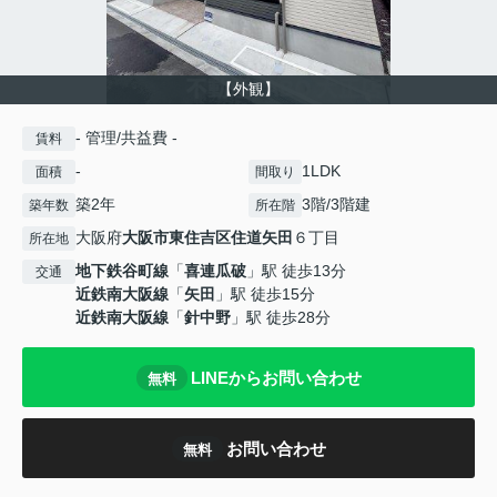
【外観】
- 管理/共益費 -
賃料
-
1LDK
面積
間取り
築2年
3階/3階建
築年数
所在階
大阪府
大阪市東住吉区
住道矢田
６丁目
所在地
地下鉄谷町線
「
喜連瓜破
」駅 徒歩13分
交通
近鉄南大阪線
「
矢田
」駅 徒歩15分
近鉄南大阪線
「
針中野
」駅 徒歩28分
LINEからお問い合わせ
無料
お問い合わせ
無料