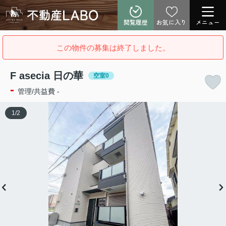
閲覧履歴
お気に入り
メニュー
この物件の募集は終了しました。
F asecia 日の華
空室0
-
管理/共益費 -
1
/
2