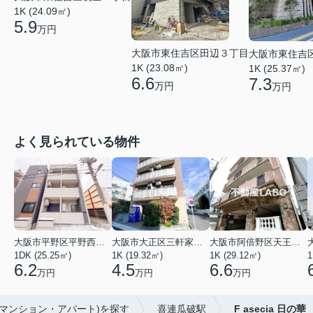
1K (24.09㎡)
5.9
万円
大阪市東住吉区田辺３丁目
大阪市東住吉
1K (23.08㎡)
1K (25.37㎡)
6.6
7.3
万円
万円
よく見られている物件
大阪市平野区平野西３丁目
大阪市大正区三軒家東４丁目
大阪市阿倍野区天王寺町南２丁目
1DK (25.25㎡)
1K (19.32㎡)
1K (29.12㎡)
1
6.2
4.5
6.6
万円
万円
万円
(マンション・アパート)を探す
喜連瓜破駅
F asecia 日の華