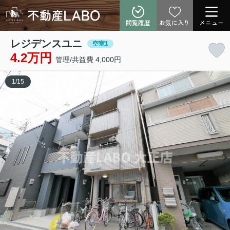
閲覧履歴
お気に入り
メニュー
レジデンスユニ
空室1
4.2万円
管理/共益費 4,000円
1
/
15