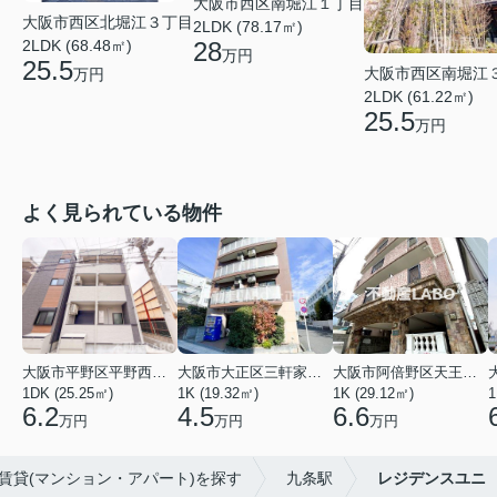
大阪市西区南堀江１丁目
大阪市西区北堀江３丁目
2LDK (78.17㎡)
2LDK (68.48㎡)
28
万円
25.5
大阪市西区南堀江
万円
2LDK (61.22㎡)
25.5
万円
よく見られている物件
大阪市平野区平野西３丁目
大阪市大正区三軒家東４丁目
大阪市阿倍野区天王寺町南２丁目
1DK (25.25㎡)
1K (19.32㎡)
1K (29.12㎡)
1
6.2
4.5
6.6
万円
万円
万円
の賃貸(マンション・アパート)を探す
九条駅
レジデンスユニ