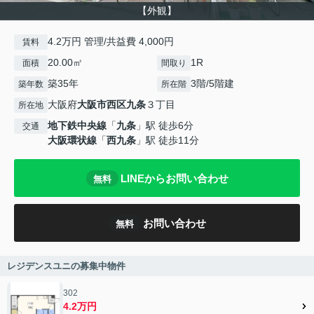
【外観】
4.2万円 管理/共益費 4,000円
賃料
20.00㎡
1R
面積
間取り
築35年
3階/5階建
築年数
所在階
大阪府
大阪市西区
九条
３丁目
所在地
地下鉄中央線
「
九条
」駅 徒歩6分
交通
大阪環状線
「
西九条
」駅 徒歩11分
LINEからお問い合わせ
無料
お問い合わせ
無料
レジデンスユニの募集中物件
302
4.2万円