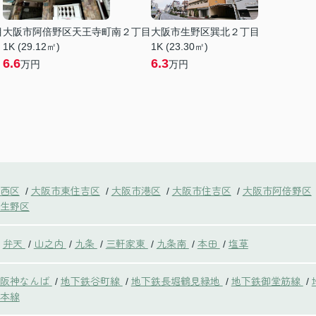
目
大阪市阿倍野区天王寺町南２丁目
大阪市生野区巽北２丁目
1K (29.12㎡)
1K (23.30㎡)
6.6
6.3
万円
万円
西区
大阪市東住吉区
大阪市港区
大阪市住吉区
大阪市阿倍野区
/
/
/
/
生野区
弁天
山之内
九条
三軒家東
九条南
本田
塩草
/
/
/
/
/
/
鉄阪神なんば
地下鉄谷町線
地下鉄長堀鶴見緑地
地下鉄御堂筋線
/
/
/
/
本線