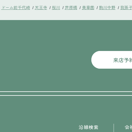
ドーム前千代崎
天王寺
桜川
芦原橋
美章園
駒川中野
我孫
/
/
/
/
/
/
来店予
沿線検索
会