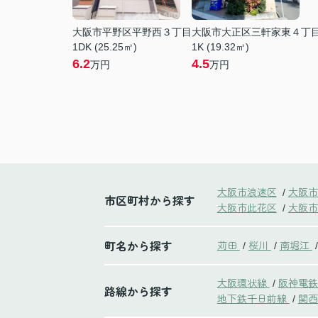
大阪市平野区平野西３丁目
大阪市大正区三軒家東４丁
1DK (25.25㎡)
1K (19.32㎡)
6.2
4.5
万円
万円
大阪市浪速区
大阪市
/
市区町村から探す
大阪市此花区
大阪市
/
町名から探す
苅田
桜川
南堀江
/
/
/
大阪環状線
阪神電
/
路線から探す
地下鉄千日前線
関西
/