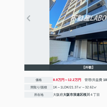
【外観】
8.9万円～12.2万円
管理/共益費
1
価格
1K～1LDK/21.37㎡～32.62㎡
間取り/面積
大阪府
大阪市浪速区
桜川
４丁目
所在地