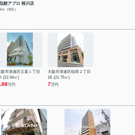
品館アプロ 桜川店
83ｍ（9分）
大阪市浪速区立葉１丁目
大阪市浪速区稲荷２丁目
K (22.04㎡)
1K (21.75㎡)
.68
7
万円
万円