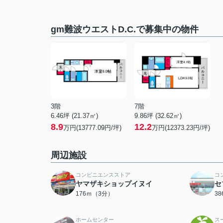
gm難波ウエストD.C.で募集中の物件
3階
7階
6.46坪 (21.37㎡)
9.86坪 (32.62㎡)
8.9
12.2
万円(13777.09円/坪)
万円(12373.23円/坪)
周辺施設
コンビニエンスストア
コ
ヤマザキショップイヌイ
セ
176ｍ（3分）
3
ホームセンター
ス