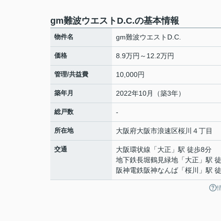
gm難波ウエストD.C.の基本情報
物件名
gm難波ウエストD.C.
価格
8.9万円～12.2万円
管理/共益費
10,000円
築年月
2022年10月（築3年）
総戸数
-
所在地
大阪府
大阪市浪速区
桜川
４丁目
交通
大阪環状線
「
大正
」駅 徒歩8分
地下鉄長堀鶴見緑地
「
大正
」駅 
阪神電鉄阪神なんば
「
桜川
」駅 