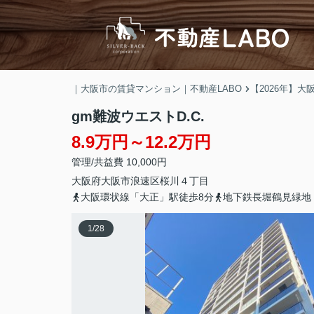
｜大阪市の賃貸マンション｜不動産LABO
【2026年】
gm難波ウエストD.C.
8.9万円～12.2万円
管理/共益費 10,000円
大阪府
大阪市浪速区
桜川
４丁目
大阪環状線「大正」駅徒歩8分
地下鉄長堀鶴見緑地
1
/
28