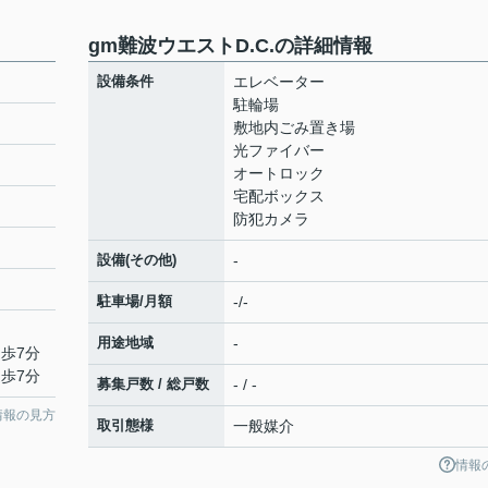
gm難波ウエストD.C.の詳細情報
設備条件
エレベーター
駐輪場
敷地内ごみ置き場
光ファイバー
オートロック
宅配ボックス
防犯カメラ
設備(その他)
-
駐車場/月額
-/-
用途地域
-
徒歩7分
徒歩7分
募集戸数 / 総戸数
- / -
情報の見方
取引態様
一般媒介
情報