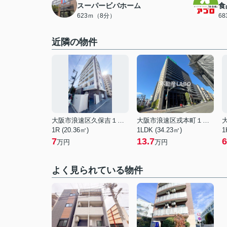
スーパービバホーム
食
623ｍ（8分）
6
近隣の物件
大阪市浪速区久保吉１丁目
大阪市浪速区戎本町１丁目
1R (20.36㎡)
1LDK (34.23㎡)
1
7
13.7
6
万円
万円
よく見られている物件