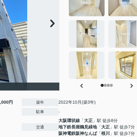
0,000円
2022年10月(築3年)
築年
-
駐車
大阪環状線
「
大正
」駅 徒歩8分
地下鉄長堀鶴見緑地
「
大正
」駅 徒歩7分
交通
阪神電鉄阪神なんば
「
桜川
」駅 徒歩7分