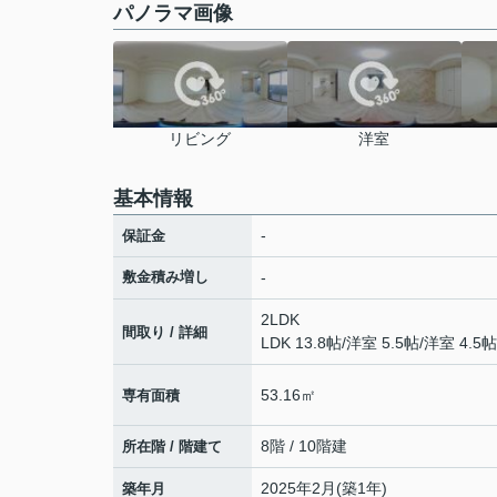
パノラマ画像
リビング
洋室
基本情報
-
保証金
敷金積み増し
-
2LDK
間取り / 詳細
LDK 13.8帖
/
洋室 5.5帖
/
洋室 4.5帖
53.16㎡
専有面積
8階 / 10階建
所在階 / 階建て
2025年2月(築1年)
築年月