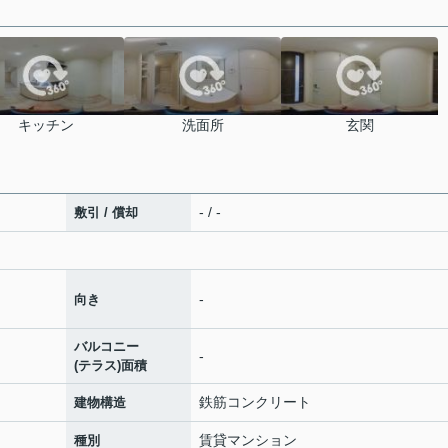
キッチン
洗面所
玄関
- / -
敷引 / 償却
-
向き
バルコニー
-
(テラス)面積
鉄筋コンクリート
建物構造
賃貸マンション
種別