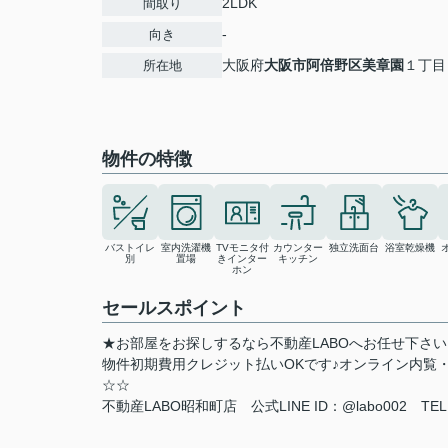
2LDK
間取り
-
向き
大阪府
大阪市阿倍野区
美章園
１丁目
所在地
物件の特徴
バストイレ
室内洗濯機
TVモニタ付
カウンター
独立洗面台
浴室乾燥機
別
置場
きインター
キッチン
ホン
セールスポイント
★お部屋をお探しするなら不動産LABOへお任せ下さ
物件初期費用クレジット払いOKです♪オンライン内覧
☆☆
不動産LABO昭和町店 公式LINE ID：@labo002 TEL:0