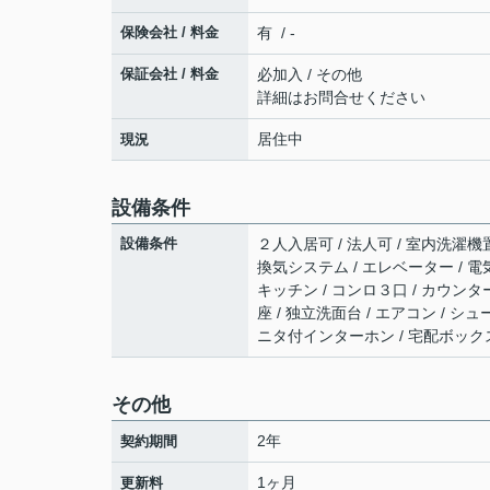
保険会社 / 料金
有 / -
保証会社 / 料金
必加入 / その他
詳細はお問合せください
居住中
現況
設備条件
設備条件
２人入居可 / 法人可 / 室内洗濯機置
換気システム / エレベーター / 電
キッチン / コンロ３口 / カウンタ
座 / 独立洗面台 / エアコン / シュ
ニタ付インターホン / 宅配ボックス
その他
2年
契約期間
1ヶ月
更新料