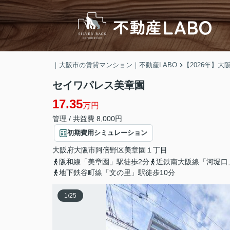
｜大阪市の賃貸マンション｜不動産LABO
【2026年】
セイワパレス美章園
17.35
万円
管理 / 共益費 8,000円
初期費用シミュレーション
大阪府
大阪市阿倍野区
美章園
１丁目
阪和線「美章園」駅徒歩2分
近鉄南大阪線「河堀口
地下鉄谷町線「文の里」駅徒歩10分
1
/
25