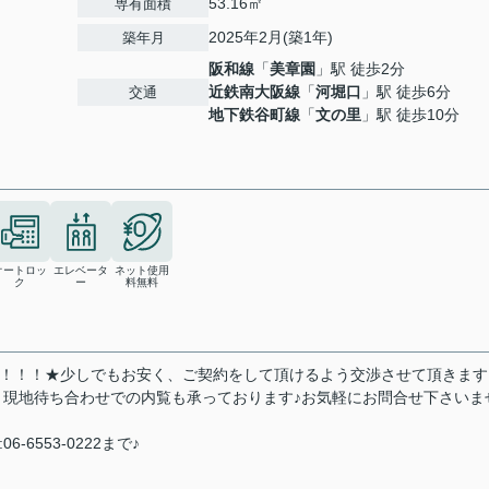
53.16㎡
専有面積
2025年2月(築1年)
築年月
阪和線
「
美章園
」駅 徒歩2分
近鉄南大阪線
「
河堀口
」駅 徒歩6分
交通
地下鉄谷町線
「
文の里
」駅 徒歩10分
オートロッ
エレベータ
ネット使用
ク
ー
料無料
い！！！★少しでもお安く、ご契約をして頂けるよう交渉させて頂きます
・現地待ち合わせでの内覧も承っております♪お気軽にお問合せ下さいま
6-6553-0222まで♪