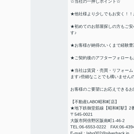
☆当社の一押しポイント☆
★他社様より少しでもお安く！！
★初めてのお部屋探しの方もご安
す♪
★お客様が納得のいくまで経験豊
★ご契約後のアフターフォローも
★当社は賃貸・売買・リフォーム
ます♪些細なことでも構いません
お客様のご要望にお応えできるお
【不動産LABO昭和町店】
★地下鉄御堂筋線【昭和町駅】2
〒545-0021
大阪市阿倍野区阪南町1-46-2
TEL:06-6553-0222 FAX:06-43
E-mail：labo002@silverback.jp