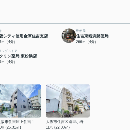
行
郵便局
阪シティ信用金庫住吉支店
住吉東粉浜郵便局
76ｍ（4分）
299ｍ（4分）
ラッグストア
クミン薬局 東粉浜店
09ｍ（4分）
大阪市住吉区上住吉１丁目
大阪市住吉区遠里小野１丁目
DK (25.31㎡)
1DK (22.00㎡)