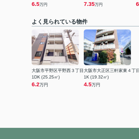
6.5
7.35
6
万円
万円
よく見られている物件
大阪市平野区平野西３丁目
大阪市大正区三軒家東４丁
1DK (25.25㎡)
1K (19.32㎡)
6.2
4.5
万円
万円