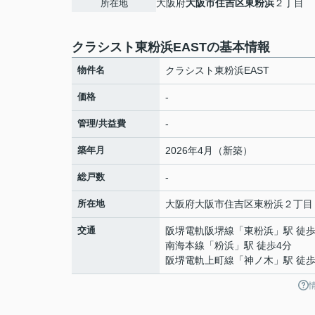
大阪府
大阪市住吉区
東粉浜
２丁目
所在地
クラシスト東粉浜EASTの基本情報
物件名
クラシスト東粉浜EAST
価格
-
管理/共益費
-
築年月
2026年4月（新築）
総戸数
-
所在地
大阪府
大阪市住吉区
東粉浜
２丁目
交通
阪堺電軌阪堺線
「
東粉浜
」駅 徒歩
南海本線
「
粉浜
」駅 徒歩4分
阪堺電軌上町線
「
神ノ木
」駅 徒歩