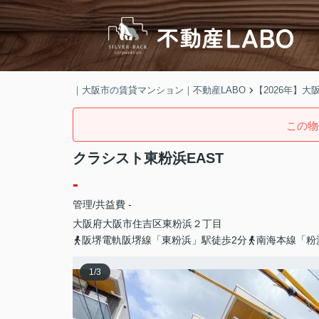
｜大阪市の賃貸マンション｜不動産LABO
【2026年】
この物
クラシスト東粉浜EAST
-
管理/共益費 -
大阪府
大阪市住吉区
東粉浜
２丁目
阪堺電軌阪堺線「東粉浜」駅徒歩2分
南海本線「粉
1
/
3