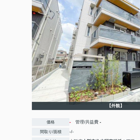
【外観】
-
管理/共益費
-
価格
-/-
間取り/面積