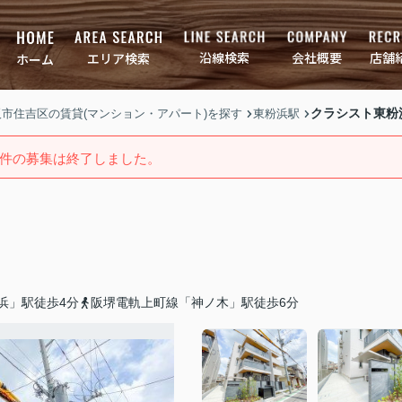
店舗
会社概要
沿線検索
エリア検索
ホーム
クラシスト東粉浜
大阪市住吉区の賃貸(マンション・アパート)を探す
東粉浜駅
件の募集は終了しました。
浜」駅徒歩4分
阪堺電軌上町線「神ノ木」駅徒歩6分