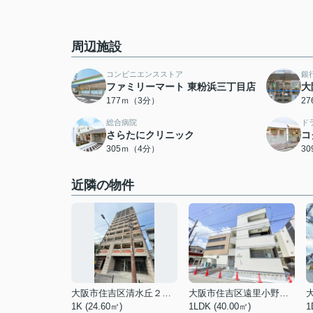
周辺施設
コンビニエンスストア
銀
ファミリーマート 東粉浜三丁目店
大
177ｍ（3分）
2
総合病院
ド
さらたにクリニック
コ
305ｍ（4分）
3
近隣の物件
大阪市住吉区清水丘２丁目
大阪市住吉区遠里小野２丁目
1K (24.60㎡)
1LDK (40.00㎡)
1