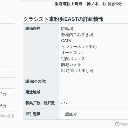
阪堺電軌上町線
「
神ノ木
」駅 徒歩6分
クラシスト東粉浜EASTの詳細情報
設備条件
駐輪場
敷地内ごみ置き場
CATV
インターネット対応
オートロック
宅配ボックス
防犯カメラ
24時間ゴミ出し可
設備(その他)
-
用途地域
-
2分
募集戸数 / 総戸数
- / -
6分
取引態様
一般媒介
情報の見方
情報