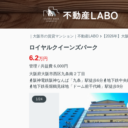
｜大阪市の賃貸マンション｜不動産LABO
【2026年】
ロイヤルクイーンズパーク
6.2
万円
管理 / 共益費 6,000円
大阪府
大阪市西区
九条南
２丁目
阪神電鉄阪神なんば「九条」駅徒歩6分
地下鉄中央
地下鉄長堀鶴見緑地「ドーム前千代崎」駅徒歩9分
1
/
24