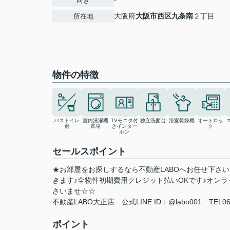
-
向き
大阪府
大阪市西区
九条南
２丁目
所在地
物件の特徴
バストイレ
室内洗濯機
TVモニタ付
独立洗面台
浴室乾燥機
オートロッ
別
置場
きインター
ク
ホン
セールスポイント
★お部屋をお探しするなら不動産LABOへお任せ下さ
きます♪全物件初期費用クレジット払いOKです♪オン
さいませ☆☆
不動産LABO大正店 公式LINE ID：@labo001 TEL06-
ポイント