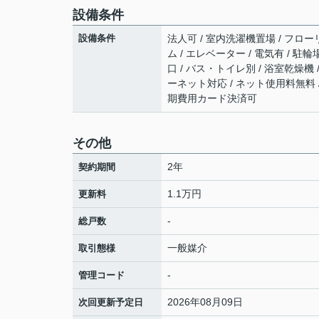
設備条件
設備条件
法人可 / 室内洗濯機置場 / フローリ
ム / エレベーター / 電気有 / 駐
口 / バス・トイレ別 / 浴室乾燥機 /
ーネット対応 / ネット使用料無料 /
期費用カード決済可
その他
2年
契約期間
1.1万円
更新料
-
総戸数
一般媒介
取引態様
-
管理コード
2026年08月09日
次回更新予定日