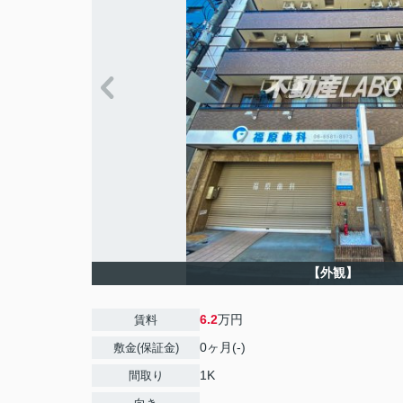
【外観】
6.2
万円
賃料
0ヶ月(-)
敷金(保証金)
1K
間取り