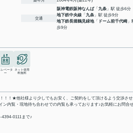
2004年4月(築22年)
築年月
阪神電鉄阪神なんば
「
九条
」駅 徒歩6分
地下鉄中央線
「
九条
」駅 徒歩9分
交通
地下鉄長堀鶴見緑地
「
ドーム前千代崎
」
歩9分
エレベータ
ネット使用
ー
料無料
い！！！★他社様より少しでもお安く、ご契約をして頂けるよう交渉させ
ライン内覧・現地待ち合わせでの内覧も承っております♪お気軽にお問合
4394-0111まで♪