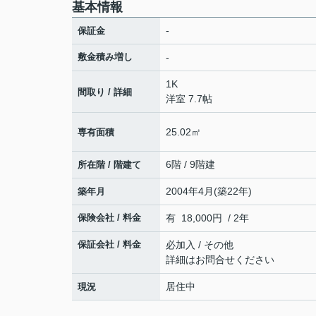
基本情報
-
保証金
敷金積み増し
-
1K
間取り / 詳細
洋室 7.7帖
25.02㎡
専有面積
6階 / 9階建
所在階 / 階建て
2004年4月(築22年)
築年月
保険会社 / 料金
有 18,000円 / 2年
保証会社 / 料金
必加入 / その他
詳細はお問合せください
居住中
現況