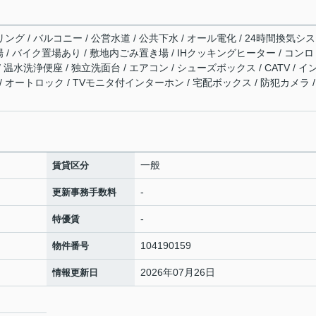
ング / バルコニー / 公営水道 / 公共下水 / オール電化 / 24時間換気シ
輪場 / バイク置場あり / 敷地内ごみ置き場 / IHクッキングヒーター / コン
 温水洗浄便座 / 独立洗面台 / エアコン / シューズボックス / CATV / イ
 オートロック / TVモニタ付インターホン / 宅配ボックス / 防犯カメラ /
一般
賃貸区分
-
更新事務手数料
-
特優賃
104190159
物件番号
2026年07月26日
情報更新日