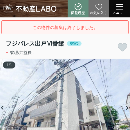
閲覧履歴
お気に入り
メニュー
この物件の募集は終了しました。
フジパレス出戸Ⅵ番館
空室0
-
管理/共益費 -
1
/
3