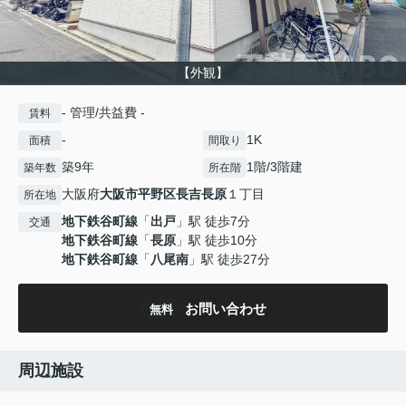
【外観】
- 管理/共益費 -
賃料
-
1K
面積
間取り
築9年
1階/3階建
築年数
所在階
大阪府
大阪市平野区
長吉長原
１丁目
所在地
地下鉄谷町線
「
出戸
」駅 徒歩7分
交通
地下鉄谷町線
「
長原
」駅 徒歩10分
地下鉄谷町線
「
八尾南
」駅 徒歩27分
お問い合わせ
無料
周辺施設