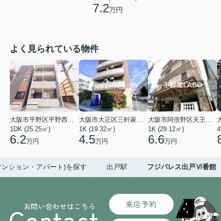
7.2
万円
よく見られている物件
大阪市平野区平野西３丁目
大阪市大正区三軒家東４丁目
大阪市阿倍野区天王寺町南２丁目
1DK (25.25㎡)
1K (19.32㎡)
1K (29.12㎡)
4
6.2
4.5
6.6
万円
万円
万円
マンション・アパート)を探す
出戸駅
フジパレス出戸Ⅵ番館
来店予約
お問い合わせはこちら
Contact