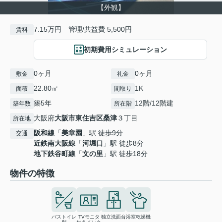
【外観】
7.15万円 管理/共益費 5,500円
賃料
初期費用シミュレーション
0ヶ月
0ヶ月
敷金
礼金
22.80㎡
1K
面積
間取り
築5年
12階/12階建
築年数
所在階
大阪府
大阪市東住吉区
桑津
３丁目
所在地
阪和線
「
美章園
」駅 徒歩9分
交通
近鉄南大阪線
「
河堀口
」駅 徒歩8分
地下鉄谷町線
「
文の里
」駅 徒歩18分
物件の特徴
バストイレ
TVモニタ
独立洗面台
浴室乾燥機