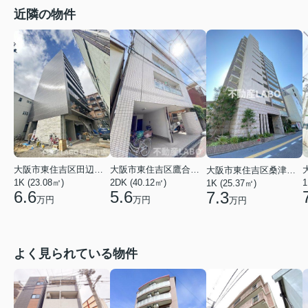
近隣の物件
大阪市東住吉区田辺３丁目
大阪市東住吉区鷹合１丁目
大阪市東住吉区桑津２丁目
1K (23.08㎡)
2DK (40.12㎡)
1
1K (25.37㎡)
6.6
5.6
7.3
万円
万円
万円
よく見られている物件