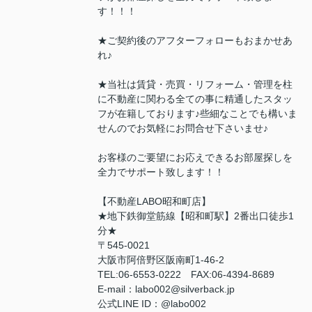
す！！！
★ご契約後のアフターフォローもおまかせあ
れ♪
★当社は賃貸・売買・リフォーム・管理を柱
に不動産に関わる全ての事に精通したスタッ
フが在籍しております♪些細なことでも構いま
せんのでお気軽にお問合せ下さいませ♪
お客様のご要望にお応えできるお部屋探しを
全力でサポート致します！！
【不動産LABO昭和町店】
★地下鉄御堂筋線【昭和町駅】2番出口徒歩1
分★
〒545-0021
大阪市阿倍野区阪南町1-46-2
TEL:06-6553-0222 FAX:06-4394-8689
E-mail：labo002@silverback.jp
公式LINE ID：@labo002