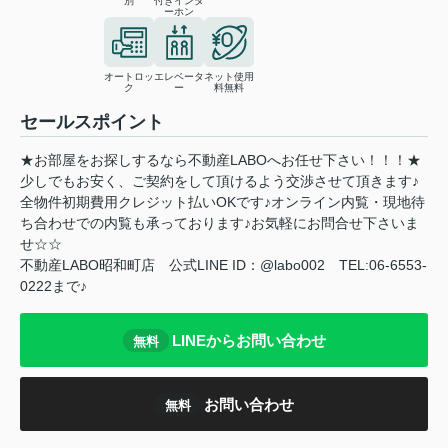
別
付きインタ
ーホン
オートロッ
エレベータ
ネット使用
ク
ー
料無料
セールスポイント
★お部屋をお探しするなら不動産LABOへお任せ下さい！！！★
少しでもお安く、ご契約をして頂けるよう交渉させて頂きます♪
全物件初期費用クレジット払いOKです♪オンライン内覧・現地待
ち合わせでの内覧も承っております♪お気軽にお問合せ下さいま
せ☆☆
不動産LABO昭和町店 公式LINE ID：@labo002 TEL:06-6553-
0222まで♪
LINEからお問い合わせ
無料
お問い合わせ
無料