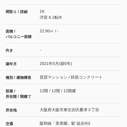
1K
間取り / 詳細
洋室 6.1帖
/
K
22.80㎡ / -
面積 /
バルコニー面積
-
向き
2021年5月(築5年)
築年月
賃貸マンション / 鉄筋コンクリート
種別 / 建物構造
12階 / 12階 / 12階建
部屋 /
所在階 / 階建て
大阪府
大阪市東住吉区
桑津
３丁目
所在地
阪和線
「
美章園
」駅 徒歩9分
交通