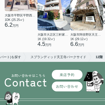
大阪市平野区平野西３丁目
1
1DK (25.25㎡)
6.2
万円
大阪市大正区三軒家東４丁目
大阪市阿倍野区天王寺町南２丁目
1K (19.32㎡)
1K (29.12㎡)
4.5
6.6
万円
万円
アパート)を探す
スプランディッド天王寺パークサイド
12階
来店予約
お問い合わせはこちら
Contact
お問い合わせ