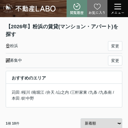
閲覧履歴
お気に入り
メニュー
【2026年】粉浜の賃貸(マンション・アパート)を
探す
粉浜
変更
募集中
変更
おすすめのエリア
苅田
/
桜川
/
南堀江
/
弁天
/
山之内
/
三軒家東
/
九条
/
九条南
/
本田
/
針中野
1
棟
10
件