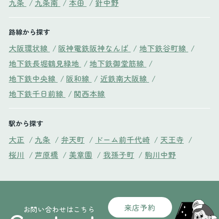
九条
/
九条南
/
本田
/
針中野
路線から探す
大阪環状線
/
阪神電鉄阪神なんば
/
地下鉄谷町線
/
地下鉄長堀鶴見緑地
/
地下鉄御堂筋線
/
地下鉄中央線
/
阪和線
/
近鉄南大阪線
/
地下鉄千日前線
/
関西本線
駅から探す
大正
/
九条
/
弁天町
/
ドーム前千代崎
/
天王寺
/
桜川
/
芦原橋
/
美章園
/
我孫子町
/
駒川中野
来店予約
お問い合わせはこちら