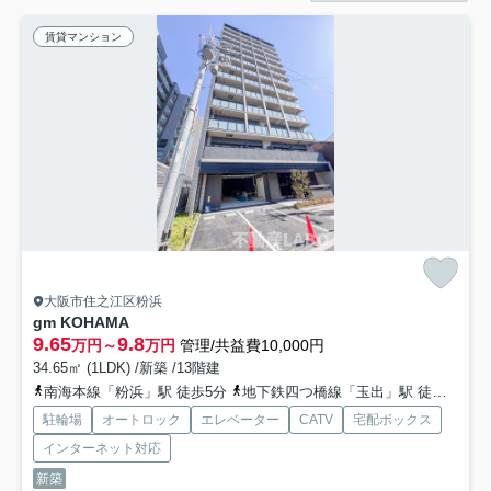
賃貸マンション
大阪市住之江区粉浜
gm KOHAMA
9.65
9.8
万円～
万円
管理/共益費10,000円
34.65㎡ (1LDK) /新築 /13階建
南海本線「粉浜」駅 徒歩5分
地下鉄四つ橋線「玉出」駅 徒歩9分
駐輪場
オートロック
エレベーター
CATV
宅配ボックス
インターネット対応
新築