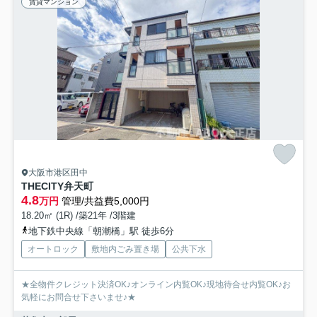
賃貸マンション
大阪市港区田中
THECITY弁天町
4.8
万円
管理/共益費5,000円
18.20㎡ (1R) /築21年 /3階建
地下鉄中央線「朝潮橋」駅 徒歩6分
オートロック
敷地内ごみ置き場
公共下水
★全物件クレジット決済OK♪オンライン内覧OK♪現地待合せ内覧OK♪お
気軽にお問合せ下さいませ♪★