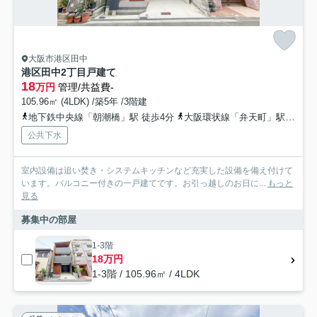
大阪市港区田中
港区田中2丁目戸建て
18
万円
管理/共益費-
105.96㎡ (4LDK) /築5年 /3階建
地下鉄中央線「朝潮橋」駅 徒歩4分
大阪環状線「弁天町」駅 徒歩21分
公共下水
室内設備は追い焚き・システムキッチンなど充実した設備を備え付けて
います。バルコニー付きの一戸建てです。お引っ越しのお日に...
もっと
見る
募集中の部屋
1-3階
18万円
1-3階 / 105.96㎡ / 4LDK