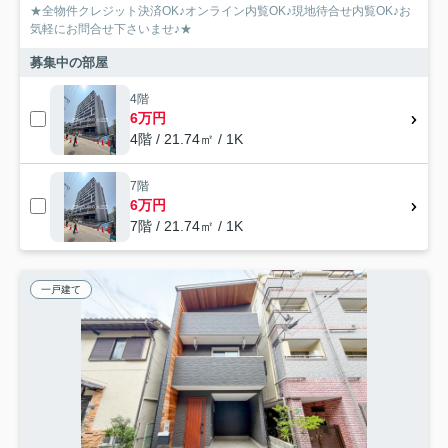
★全物件クレジット決済OK♪オンライン内覧OK♪現地待合せ内覧OK♪お
気軽にお問合せ下さいませ♪★
募集中の部屋
4階
6万円
4階 / 21.74㎡ / 1K
7階
6万円
7階 / 21.74㎡ / 1K
一戸建て