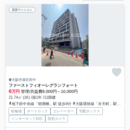
賃貸マンション
大阪市港区田中
ファーストフィオーレグランフォート
6
万円
管理/共益費8,000円～10,000円
21.74㎡ (1K) /築1年 /11階建
地下鉄中央線「朝潮橋」駅 徒歩9分
大阪環状線「弁天町」駅 徒歩23分
駐輪場
オートロック
エレベーター
宅配ボックス
インターネット対応
防犯カメラ