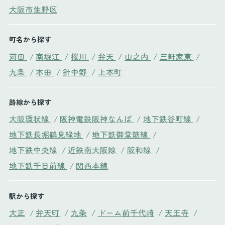
大阪市生野区
町名から探す
苅田
/
南堀江
/
桜川
/
弁天
/
山之内
/
三軒家東
/
九条
/
本田
/
針中野
/
上本町
路線から探す
大阪環状線
/
阪神電鉄阪神なんば
/
地下鉄谷町線
/
地下鉄長堀鶴見緑地
/
地下鉄御堂筋線
/
地下鉄中央線
/
近鉄南大阪線
/
阪和線
/
地下鉄千日前線
/
関西本線
駅から探す
大正
/
弁天町
/
九条
/
ドーム前千代崎
/
天王寺
/