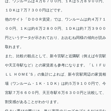
ば、ワンルームは４万６７００円、１Ｋは５万８９００円、
１ＤＫは７万７３００円ほどです。
他のサイト「ＤＯＯＲ賃貸」では、ワンルームは約４万７１
００円、１Ｋは約６万２８００円、１ＤＫは約７万３９００
円というデータが示されており、おおむね同様の傾向が読み
取れます。
また、比較の観点として、新今宮駅と近隣駅（例えば今宮駅
や天王寺駅など）との家賃差も参考になります。「ＬＩＦＵ
ＬＬ ＨＯＭＥ’Ｓ」の集計によれば、新今宮駅周辺の家賃相
場（ワンルーム・１Ｋ・１ＤＫ）は約５万９１００円で、今
宮駅７万６６００円、天王寺駅６万６３００円と比較して、
割安感があることがわかります。
住まい選びの際には、単に家賃のリーズナブルさだけでな