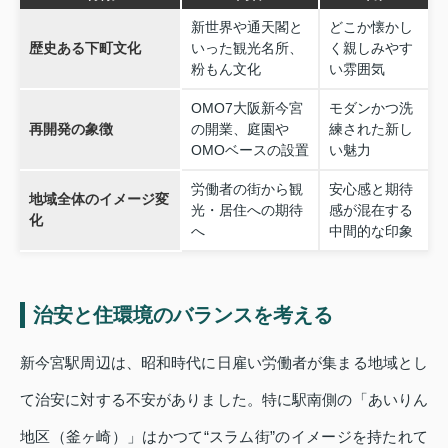
新世界や通天閣と
どこか懐かし
歴史ある下町文化
いった観光名所、
く親しみやす
粉もん文化
い雰囲気
OMO7大阪新今宮
モダンかつ洗
再開発の象徴
の開業、庭園や
練された新し
OMOベースの設置
い魅力
労働者の街から観
安心感と期待
地域全体のイメージ変
光・居住への期待
感が混在する
化
へ
中間的な印象
治安と住環境のバランスを考える
新今宮駅周辺は、昭和時代に日雇い労働者が集まる地域とし
て治安に対する不安がありました。特に駅南側の「あいりん
地区（釜ヶ崎）」はかつて“スラム街”のイメージを持たれて