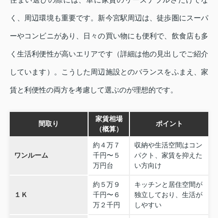
く、周辺環境も重要です。新今宮駅周辺は、徒歩圏にスーパ
ーやコンビニがあり、日々の買い物にも便利で、飲食店も多
く生活利便性が高いエリアです（詳細は他の見出しでご紹介
しています）。こうした周辺施設とのバランスをふまえ、家
賃と利便性の両方を考慮して選ぶのが理想的です。
家賃相場
間取り
ポイント
（概算）
約４万７
収納や生活空間はコン
ワンルーム
千円〜５
パクト、家賃を抑えた
万円台
い方向け
約５万９
キッチンと居住空間が
１Ｋ
千円〜６
独立しており、生活が
万２千円
しやすい