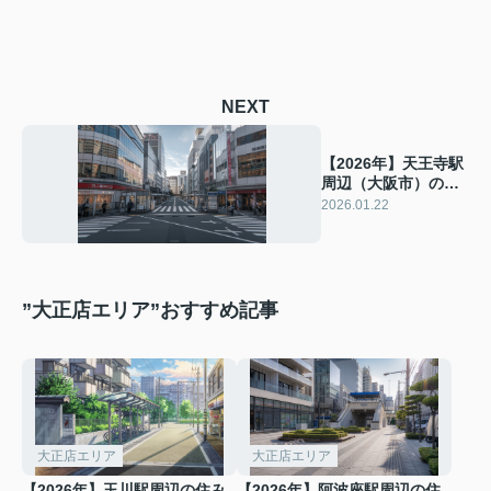
NEXT
【2026年】天王寺駅
周辺（大阪市）の住
みやすさは？交通や
2026.01.22
買い物環境も紹介
”大正店エリア”おすすめ記事
大正店エリア
大正店エリア
【2026年】玉川駅周辺の住み
【2026年】阿波座駅周辺の住