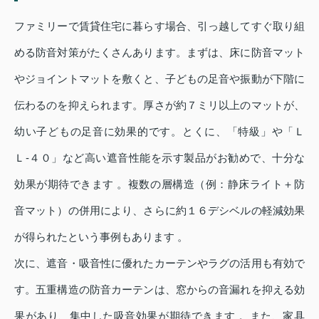
ファミリーで賃貸住宅に暮らす場合、引っ越してすぐ取り組
める防音対策がたくさんあります。まずは、床に防音マット
やジョイントマットを敷くと、子どもの足音や振動が下階に
伝わるのを抑えられます。厚さが約７ミリ以上のマットが、
幼い子どもの足音に効果的です。とくに、「特級」や「Ｌ
Ｌ‑４０」など高い遮音性能を示す製品がお勧めで、十分な
効果が期待できます 。複数の層構造（例：静床ライト＋防
音マット）の併用により、さらに約１６デシベルの軽減効果
が得られたという事例もあります 。
次に、遮音・吸音性に優れたカーテンやラグの活用も有効で
す。五重構造の防音カーテンは、窓からの音漏れを抑える効
果があり、集中した吸音効果が期待できます 。また、家具