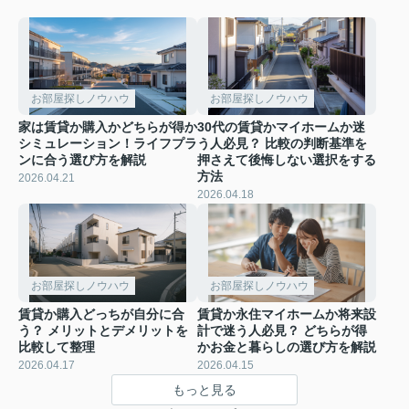
お部屋探しノウハウ
お部屋探しノウハウ
家は賃貸か購入かどちらが得か
30代の賃貸かマイホームか迷
シミュレーション！ライフプラ
う人必見？ 比較の判断基準を
ンに合う選び方を解説
押さえて後悔しない選択をする
方法
2026.04.21
2026.04.18
お部屋探しノウハウ
お部屋探しノウハウ
賃貸か購入どっちが自分に合
賃貸か永住マイホームか将来設
う？ メリットとデメリットを
計で迷う人必見？ どちらが得
比較して整理
かお金と暮らしの選び方を解説
2026.04.17
2026.04.15
もっと見る