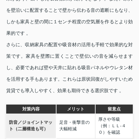
を壁沿いに配置することで壁から伝わる音の遮断にもなり、
しかも家具と壁の間に１センチ程度の空気層を作るとより効
果的です 。
さらに、収納家具の配置や吸音材の活用も手軽で効果的な対
策です。家具を壁際に置くことで壁伝いの音を減らせます
し、必要であれば壁や天井に貼れる吸音パネルやウレタン材
を活用する手もあります。これらは原状回復がしやすいため
賃貸でも導入しやすく、効果も期待できる選択肢です 。
対策内容
メリット
留意点
厚さや等級
防音／ジョイントマッ
足音・衝撃音の
（例：ＬＬ‑４
ト（二層構造も可）
大幅軽減
０）を確認