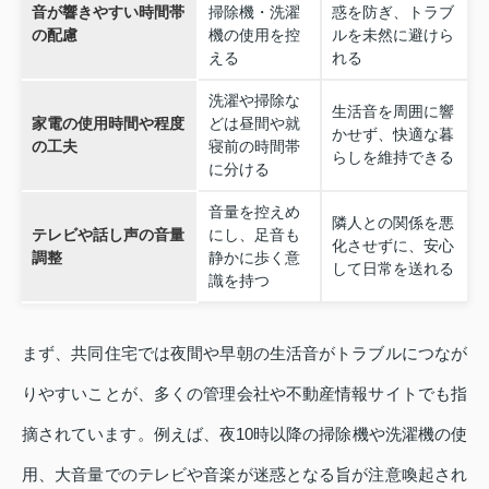
音が響きやすい時間帯
掃除機・洗濯
惑を防ぎ、トラブ
の配慮
機の使用を控
ルを未然に避けら
える
れる
洗濯や掃除な
生活音を周囲に響
家電の使用時間や程度
どは昼間や就
かせず、快適な暮
の工夫
寝前の時間帯
らしを維持できる
に分ける
音量を控えめ
隣人との関係を悪
テレビや話し声の音量
にし、足音も
化させずに、安心
調整
静かに歩く意
して日常を送れる
識を持つ
まず、共同住宅では夜間や早朝の生活音がトラブルにつなが
りやすいことが、多くの管理会社や不動産情報サイトでも指
摘されています。例えば、夜10時以降の掃除機や洗濯機の使
用、大音量でのテレビや音楽が迷惑となる旨が注意喚起され