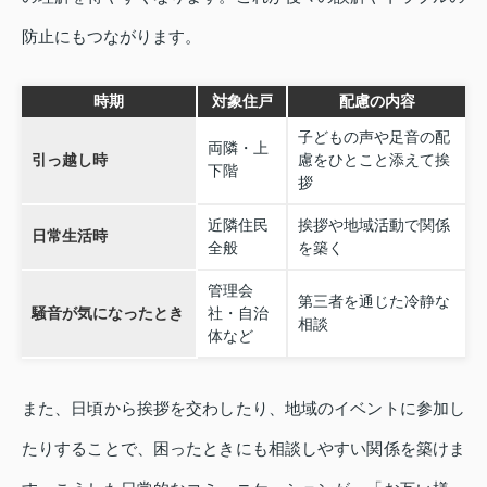
防止にもつながります。
時期
対象住戸
配慮の内容
子どもの声や足音の配
両隣・上
引っ越し時
慮をひとこと添えて挨
下階
拶
近隣住民
挨拶や地域活動で関係
日常生活時
全般
を築く
管理会
第三者を通じた冷静な
騒音が気になったとき
社・自治
相談
体など
また、日頃から挨拶を交わしたり、地域のイベントに参加し
たりすることで、困ったときにも相談しやすい関係を築けま