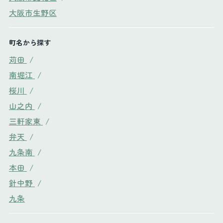
大阪市生野区
町名から探す
苅田
/
南堀江
/
桜川
/
山之内
/
三軒家東
/
弁天
/
九条南
/
本田
/
針中野
/
九条