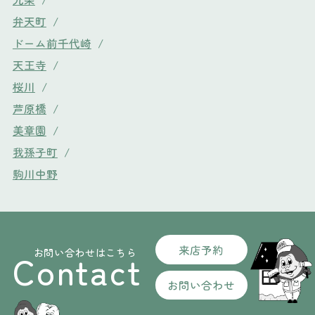
弁天町
/
ドーム前千代崎
/
天王寺
/
桜川
/
芦原橋
/
美章園
/
我孫子町
/
駒川中野
来店予約
お問い合わせはこちら
Contact
お問い合わせ