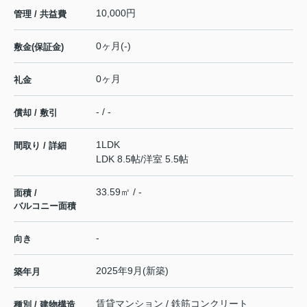
10,000円
管理 / 共益費
0ヶ月(-)
敷金(保証金)
0ヶ月
礼金
- / -
償却 / 敷引
1LDK
間取り / 詳細
LDK 8.5帖
/
洋室 5.5帖
33.59㎡ / -
面積 /
バルコニー面積
-
向き
2025年9月(新築)
築年月
賃貸マンション / 鉄筋コンクリート
種別 / 建物構造