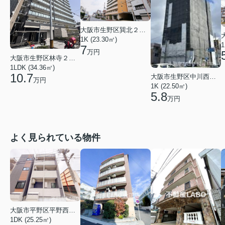
大阪市生野区巽北２丁目
1K (23.30㎡)
1
7
万円
大阪市生野区林寺２丁目
1LDK (34.36㎡)
10.7
大阪市生野区中川西３丁目
万円
1K (22.50㎡)
5.8
万円
よく見られている物件
大阪市平野区平野西３丁目
1DK (25.25㎡)