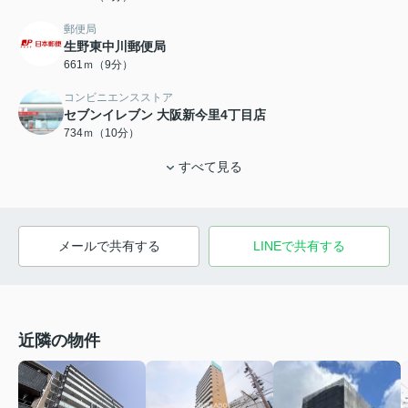
郵便局
生野東中川郵便局
661ｍ（9分）
コンビニエンスストア
セブンイレブン 大阪新今里4丁目店
734ｍ（10分）
すべて見る
メールで共有する
LINEで共有する
近隣の物件