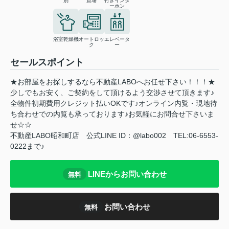
別
置場
付きインタ
ーホン
浴室乾燥機
オートロッ
エレベータ
ク
ー
セールスポイント
★お部屋をお探しするなら不動産LABOへお任せ下さい！！！★
少しでもお安く、ご契約をして頂けるよう交渉させて頂きます♪
全物件初期費用クレジット払いOKです♪オンライン内覧・現地待
ち合わせでの内覧も承っております♪お気軽にお問合せ下さいま
せ☆☆
不動産LABO昭和町店 公式LINE ID：@labo002 TEL:06-6553-
0222まで♪
LINEからお問い合わせ
無料
お問い合わせ
無料