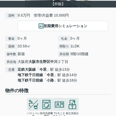
【外観】
9.5万円 管理/共益費 10,000円
賃料
初期費用シミュレーション
0ヶ月
0ヶ月
敷金
礼金
33.59㎡
1LDK
面積
間取り
新築
9階/10階建
築年数
所在階
大阪府
大阪市生野区
中川
２丁目
所在地
近鉄大阪線
「
今里
」駅 徒歩13分
交通
地下鉄千日前線
「
今里
」駅 徒歩14分
地下鉄千日前線
「
小路
」駅 徒歩18分
物件の特徴
バストイレ
室内洗濯機
TVモニタ
独立洗面台