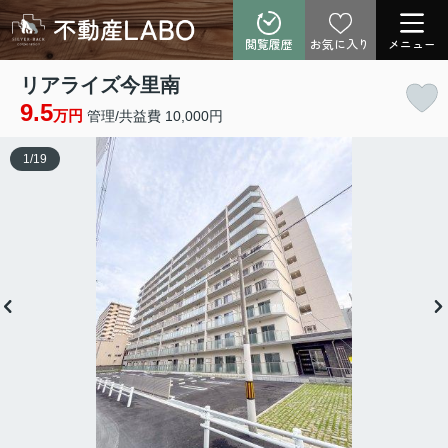
閲覧履歴
お気に入り
メニュー
リアライズ今里南
9.5
万円
管理/共益費 10,000円
1
/
19