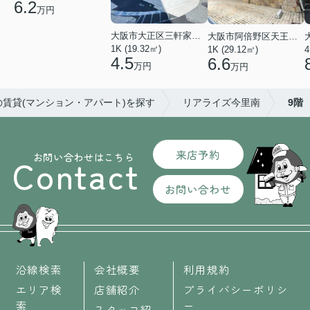
6.2
万円
大阪市大正区三軒家東４丁目
大阪市阿倍野区天王寺町南２丁目
1K (19.32㎡)
1K (29.12㎡)
4
4.5
6.6
万円
万円
の賃貸(マンション・アパート)を探す
リアライズ今里南
9階
来店予約
お問い合わせはこちら
Contact
お問い合わせ
沿線検索
会社概要
利用規約
エリア検
店舗紹介
プライバシーポリシ
索
ー
スタッフ紹