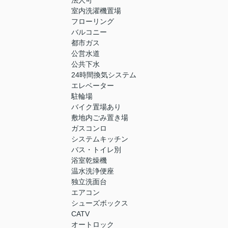
法人可
室内洗濯機置場
フローリング
バルコニー
都市ガス
公営水道
公共下水
24時間換気システム
エレベーター
駐輪場
バイク置場あり
敷地内ごみ置き場
ガスコンロ
システムキッチン
バス・トイレ別
浴室乾燥機
温水洗浄便座
独立洗面台
エアコン
シューズボックス
CATV
オートロック