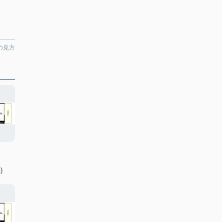
の見方
)