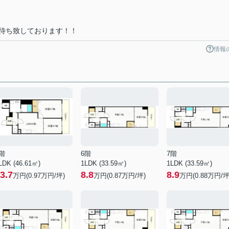
待ち致しております！！
情報
階
6階
7階
LDK (46.61㎡)
1LDK (33.59㎡)
1LDK (33.59㎡)
3.7
8.8
8.9
万円(
0.97
万円/坪)
万円(
0.87
万円/坪)
万円(
0.88
万円/坪