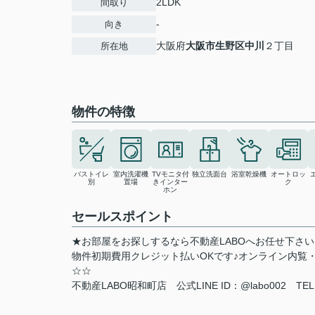
2LDK
間取り
-
向き
大阪府
大阪市生野区
中川
２丁目
所在地
物件の特徴
バストイレ
室内洗濯機
TVモニタ付
独立洗面台
浴室乾燥機
オートロッ
別
置場
きインター
ク
ホン
セールスポイント
★お部屋をお探しするなら不動産LABOへお任せ下さ
物件初期費用クレジット払いOKです♪オンライン内覧
☆☆
不動産LABO昭和町店 公式LINE ID：@labo002 TEL:0