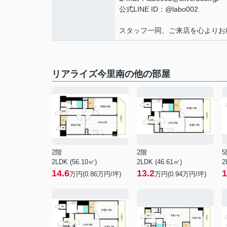
公式LINE ID：@labo002
スタッフ一同、ご来店を心よりお
リアライズ今里南の他の部屋
2階
2階
5
2LDK (56.10㎡)
2LDK (46.61㎡)
2
14.6
13.2
1
万円(
0.86
万円/坪)
万円(
0.94
万円/坪)