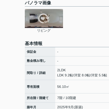
パノラマ画像
リビング
基本情報
-
保証金
敷金積み増し
-
2LDK
間取り / 詳細
LDK 9.2帖
/
洋室 8.0帖
/
洋室 5.5帖
56.10㎡
専有面積
7階 / 10階建
所在階 / 階建て
2025年9月(新築)
築年月