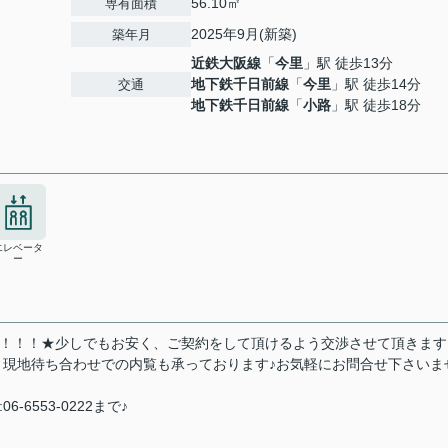
56.10㎡
専有面積
2025年9月(新築)
築年月
近鉄大阪線
「
今里
」駅 徒歩13分
地下鉄千日前線
「
今里
」駅 徒歩14分
交通
地下鉄千日前線
「
小路
」駅 徒歩18分
エレベータ
ー
い！！！★少しでもお安く、ご契約をして頂けるよう交渉させて頂きます
・現地待ち合わせでの内覧も承っております♪お気軽にお問合せ下さいま
6-6553-0222まで♪