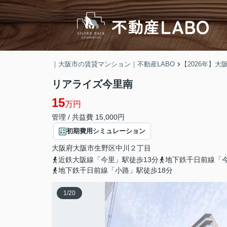
｜大阪市の賃貸マンション｜不動産LABO
【2026年】
リアライズ今里南
15
万円
管理 / 共益費 15,000円
初期費用シミュレーション
大阪府
大阪市生野区
中川
２丁目
近鉄大阪線「今里」駅徒歩13分
地下鉄千日前線「今
地下鉄千日前線「小路」駅徒歩18分
1
/
20