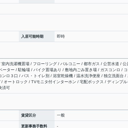
即時
入居可能時期
/ 室内洗濯機置場 / フローリング / バルコニー / 都市ガス / 公営水道 / 公
ベーター / 駐輪場 / バイク置場あり / 敷地内ごみ置き場 / ガスコンロ / 
コンロ３口 / バス・トイレ別 / 浴室乾燥機 / 温水洗浄便座 / 独立洗面台 /
TV / オートロック / TVモニタ付インターホン / 宅配ボックス / ディンプ
ド決済可
一般
賃貸区分
-
更新事務手数料