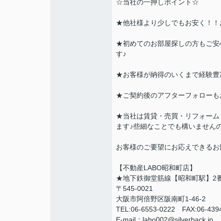
☆当社の一押しポイント☆
★他社様より少しでもお安く！！
★初めてのお部屋探しの方もご安
す♪
★お客様が納得のいくまで経験豊
★ご契約後のアフターフォローも
★当社は賃貸・売買・リフォーム
ます♪些細なことでも構いません
お客様のご要望にお応えできるお
【不動産LABO昭和町店】
★地下鉄御堂筋線【昭和町駅】2
〒545-0021
大阪市阿倍野区阪南町1-46-2
TEL:06-6553-0222 FAX:06-43
E-mail：labo002@silverback.jp