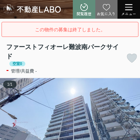
閲覧履歴
お気に入り
メニュー
この物件の募集は終了しました。
ファーストフィオーレ難波南パークサイ
ド
空室0
-
管理/共益費 -
1
/
1