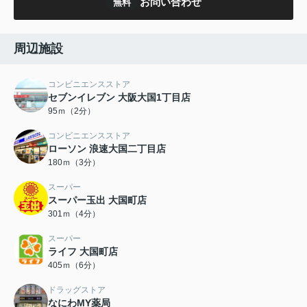
お問い合わせ
無料
周辺施設
コンビニエンスストア
セブンイレブン 大阪大国1丁目店
95ｍ（2分）
コンビニエンスストア
ローソン 浪速大国二丁目店
180ｍ（3分）
スーパー
スーパー玉出 大国町店
301ｍ（4分）
スーパー
ライフ 大国町店
405ｍ（6分）
ドラッグストア
なにわMY薬局