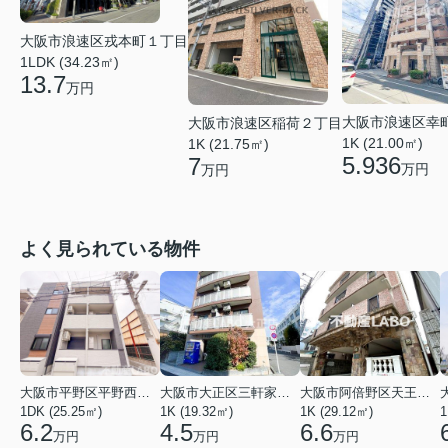
大阪市浪速区戎本町１丁目
1LDK (34.23㎡)
13.7
万円
大阪市浪速区幸
大阪市浪速区稲荷２丁目
1K (21.00㎡)
1K (21.75㎡)
5.936
7
万円
万円
よく見られている物件
大阪市平野区平野西３丁目
大阪市大正区三軒家東４丁目
大阪市阿倍野区天王寺町南２丁目
1DK (25.25㎡)
1K (19.32㎡)
1K (29.12㎡)
1
6.2
4.5
6.6
万円
万円
万円