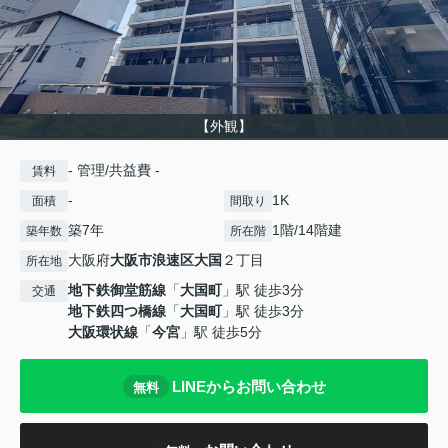
【外観】
- 管理/共益費 -
賃料
-
1K
面積
間取り
築7年
1階/14階建
築年数
所在階
大阪府
大阪市浪速区
大国
２丁目
所在地
地下鉄御堂筋線
「
大国町
」駅 徒歩3分
交通
地下鉄四つ橋線
「
大国町
」駅 徒歩3分
大阪環状線
「
今宮
」駅 徒歩5分
LINEからお問い合わせ
無料