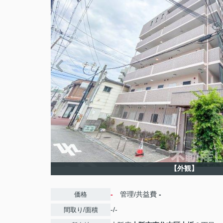
【外観】
-
管理/共益費
-
価格
-/-
間取り/面積