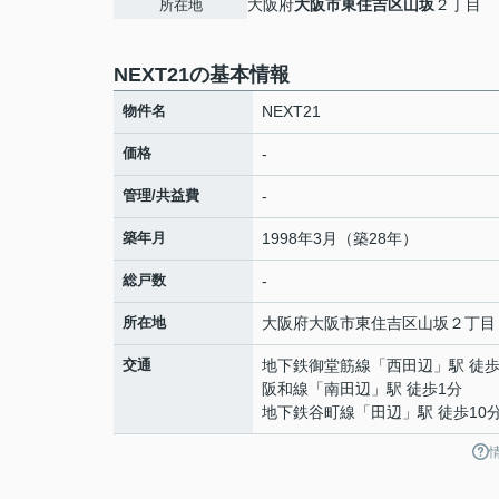
大阪府
大阪市東住吉区
山坂
２丁目
所在地
NEXT21の基本情報
物件名
NEXT21
価格
-
管理/共益費
-
築年月
1998年3月（築28年）
総戸数
-
所在地
大阪府
大阪市東住吉区
山坂
２丁目
交通
地下鉄御堂筋線
「
西田辺
」駅 徒歩
阪和線
「
南田辺
」駅 徒歩1分
地下鉄谷町線
「
田辺
」駅 徒歩10