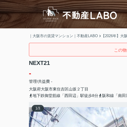
｜大阪市の賃貸マンション｜不動産LABO
【2026年】
この物
NEXT21
-
管理/共益費 -
大阪府
大阪市東住吉区
山坂
２丁目
地下鉄御堂筋線「西田辺」駅徒歩8分
阪和線「南田
1
/
3