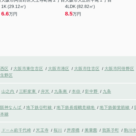
目
大阪市阿倍野区天王寺町南２丁目
大阪市大正区平尾１丁目
1K (29.12㎡)
4LDK (82.82㎡)
6.6
8.5
万円
万円
西区
大阪市東住吉区
大阪市港区
大阪市住吉区
大阪市阿倍野区
/
/
/
/
生野区
山之内
三軒家東
弁天
九条南
本田
針中野
九条
/
/
/
/
/
/
鉄阪神なんば
地下鉄谷町線
地下鉄長堀鶴見緑地
地下鉄御堂筋線
/
/
/
/
本線
ドーム前千代崎
天王寺
桜川
芦原橋
美章園
我孫子町
駒川
/
/
/
/
/
/