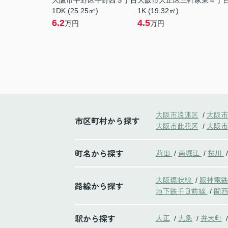
大阪市平野区平野西３丁目
大阪市大正区三軒家東４丁
1DK (25.25㎡)
1K (19.32㎡)
6.2
4.5
万円
万円
大阪市浪速区
大阪市
/
市区町村から探す
大阪市此花区
大阪市
/
町名から探す
苅田
南堀江
桜川
/
/
/
大阪環状線
阪神電
/
路線から探す
地下鉄千日前線
関西
/
駅から探す
大正
九条
弁天町
/
/
/