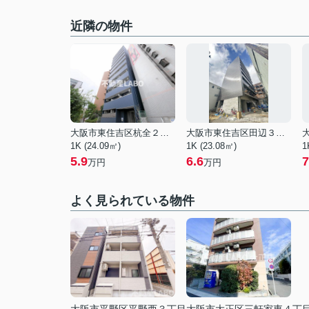
近隣の物件
大阪市東住吉区杭全２丁目
大阪市東住吉区田辺３丁目
1K (24.09㎡)
1K (23.08㎡)
1
5.9
6.6
7
万円
万円
よく見られている物件