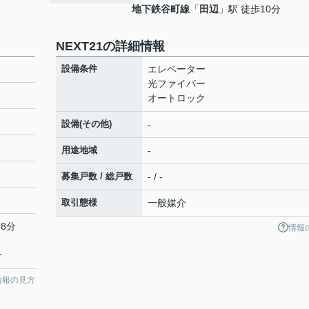
地下鉄谷町線
「
田辺
」駅 徒歩10分
NEXT21の詳細情報
設備条件
エレベーター
光ファイバー
オートロック
設備(その他)
-
用途地域
-
募集戸数 / 総戸数
- / -
取引態様
一般媒介
8分
情報
分
情報の見方