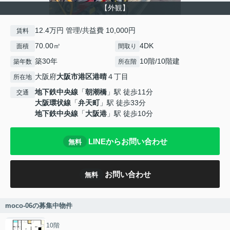
【外観】
12.4万円 管理/共益費 10,000円
賃料
70.00㎡
4DK
面積
間取り
築30年
10階/10階建
築年数
所在階
大阪府
大阪市港区
港晴
４丁目
所在地
地下鉄中央線
「
朝潮橋
」駅 徒歩11分
交通
大阪環状線
「
弁天町
」駅 徒歩33分
地下鉄中央線
「
大阪港
」駅 徒歩10分
LINEからお問い合わせ
無料
お問い合わせ
無料
moco-06の募集中物件
10階