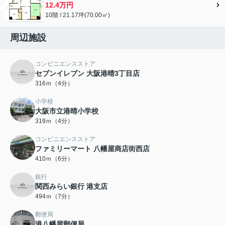
12.4万円
10階 / 21.17坪(70.00㎡)
周辺施設
コンビニエンスストア
セブンイレブン 大阪港晴3丁目店
316ｍ（4分）
小学校
大阪市立港晴小学校
319ｍ（4分）
コンビニエンスストア
ファミリーマート 八幡屋商店街西店
410ｍ（6分）
銀行
関西みらい銀行 港支店
494ｍ（7分）
郵便局
港八幡屋郵便局