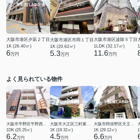
大阪市港区夕凪２丁目
大阪市港区波除５丁目
大阪市港区市岡１丁目
1K (26.40㎡)
1LDK (32.17㎡)
1
1K (20.62㎡)
6
11.6
5.3
万円
万円
万円
よく見られている物件
大阪市平野区平野西３丁目
大阪市大正区三軒家東４丁目
大阪市阿倍野区天王寺町南２丁目
1DK (25.25㎡)
1K (19.32㎡)
1K (29.12㎡)
1
6.2
4.5
6.6
万円
万円
万円