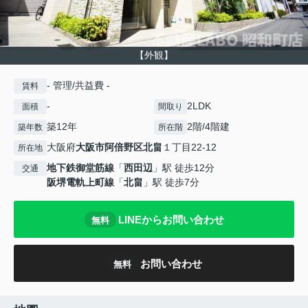
【外観】
- 管理/共益費 -
賃料
-
2LDK
面積
間取り
築12年
2階/4階建
築年数
所在階
大阪府
大阪市阿倍野区
北畠
１丁目22-12
所在地
地下鉄御堂筋線
「
西田辺
」駅 徒歩12分
交通
阪堺電軌上町線
「
北畠
」駅 徒歩7分
LINEからお問い合わせ
無料
お問い合わせ
無料