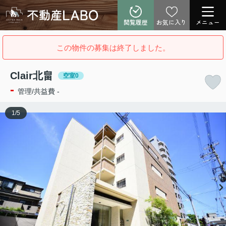
閲覧履歴
お気に入り
メニュー
この物件の募集は終了しました。
Clair北畠
空室0
-
管理/共益費 -
1
/
5