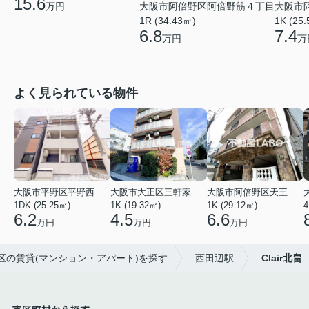
15.6
万円
大阪市阿倍野区阿倍野筋４丁目
大阪市
1R (34.43㎡)
1K (25
6.8
7.4
万円
万
よく見られている物件
大阪市平野区平野西３丁目
大阪市大正区三軒家東４丁目
大阪市阿倍野区天王寺町南２丁目
1DK (25.25㎡)
1K (19.32㎡)
1K (29.12㎡)
4
6.2
4.5
6.6
万円
万円
万円
野区の賃貸(マンション・アパート)を探す
西田辺駅
Clair北畠
市区町村から探す