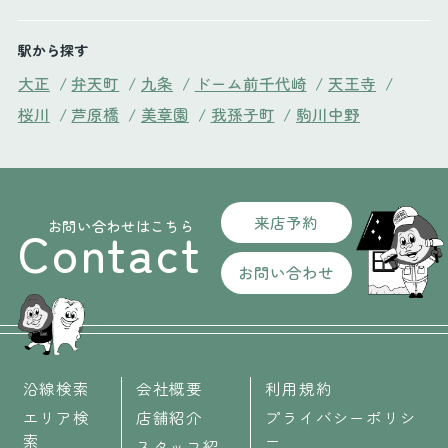
駅から探す
大正
/
弁天町
/
九条
/
ドーム前千代崎
/
天王寺
/
桜川
/
芦原橋
/
美章園
/
我孫子町
/
駒川中野
来店予約
お問い合わせはこちら
Contact
お問い合わせ
沿線検索
会社概要
利用規約
エリア検
店舗紹介
プライバシーポリシ
索
ー
スタッフ紹