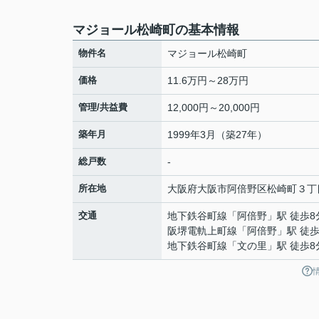
マジョール松崎町の基本情報
物件名
マジョール松崎町
価格
11.6万円～28万円
管理/共益費
12,000円～20,000円
築年月
1999年3月（築27年）
総戸数
-
所在地
大阪府
大阪市阿倍野区
松崎町
３丁
交通
地下鉄谷町線
「
阿倍野
」駅 徒歩8
阪堺電軌上町線
「
阿倍野
」駅 徒歩
地下鉄谷町線
「
文の里
」駅 徒歩8