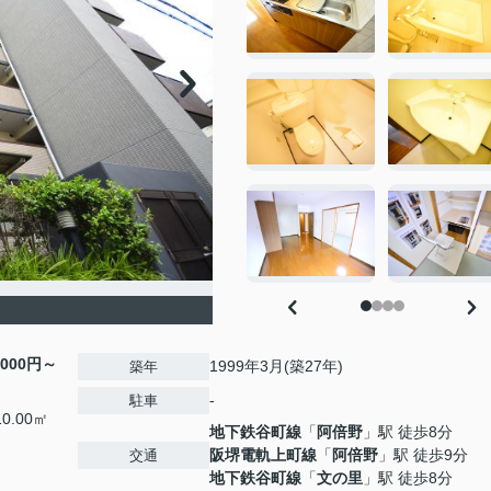
,000円～
1999年3月(築27年)
築年
-
駐車
0.00㎡
地下鉄谷町線
「
阿倍野
」駅 徒歩8分
阪堺電軌上町線
「
阿倍野
」駅 徒歩9分
交通
地下鉄谷町線
「
文の里
」駅 徒歩8分