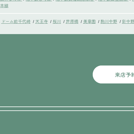
本線
ドーム前千代崎
天王寺
桜川
芦原橋
美章園
駒川中野
針中
/
/
/
/
/
/
来店予