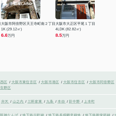
目
大阪市阿倍野区天王寺町南２丁目
大阪市大正区平尾１丁目
1K (29.12㎡)
4LDK (82.82㎡)
6.6
8.5
万円
万円
西区
大阪市東住吉区
大阪市港区
大阪市住吉区
大阪市阿倍野区
/
/
/
/
生野区
弁天
山之内
三軒家東
九条
本田
針中野
上本町
/
/
/
/
/
/
鉄阪神なんば
地下鉄谷町線
地下鉄長堀鶴見緑地
地下鉄御堂筋線
/
/
/
/