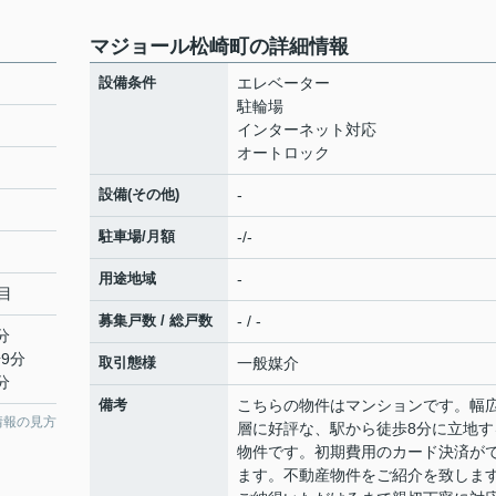
マジョール松崎町の詳細情報
設備条件
エレベーター
駐輪場
インターネット対応
オートロック
設備(その他)
-
駐車場/月額
-/-
用途地域
-
目
募集戸数 / 総戸数
- / -
分
9分
取引態様
一般媒介
分
備考
こちらの物件はマンションです。幅
情報の見方
層に好評な、駅から徒歩8分に立地す
物件です。初期費用のカード決済が
ます。不動産物件をご紹介を致しま