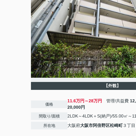
【外観】
11.6万円～28万円
管理/共益費
12
価格
20,000円
2LDK～4LDK＋S(納戸)/55.00㎡～11
間取り/面積
大阪府
大阪市阿倍野区
松崎町
３丁目
所在地