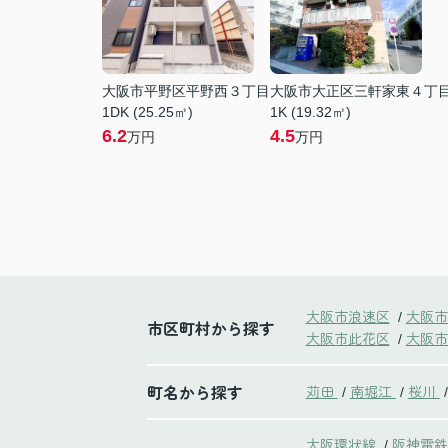
大阪市平野区平野西３丁目
大阪市大正区三軒家東４丁
1DK (25.25㎡)
1K (19.32㎡)
6.2
4.5
万円
万円
大阪市浪速区
大阪市
/
市区町村から探す
大阪市此花区
大阪市
/
町名から探す
苅田
南堀江
桜川
/
/
/
大阪環状線
阪神電
/