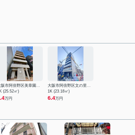
大阪市阿倍野区美章園２丁目
大阪市阿倍野区文の里４丁目
K (25.52㎡)
1K (23.18㎡)
.4
6.4
万円
万円