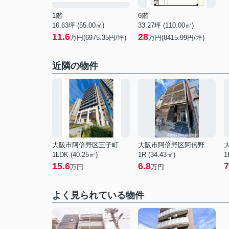
1階
6階
16.63坪 (55.00㎡)
33.27坪 (110.00㎡)
11.6
28
万円(6975.35円/坪)
万円(8415.99円/坪)
近隣の物件
大阪市阿倍野区王子町１丁目
大阪市阿倍野区阿倍野筋４丁目
1LDK (40.25㎡)
1R (34.43㎡)
1
15.6
6.8
7
万円
万円
よく見られている物件