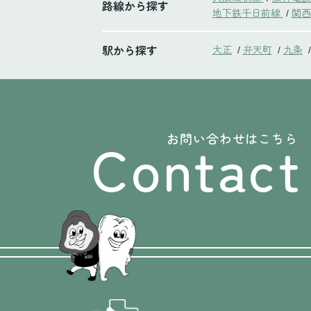
路線から探す
地下鉄千日前線
関西
/
駅から探す
大正
弁天町
九条
/
/
/
Contact
お問い合わせはこちら