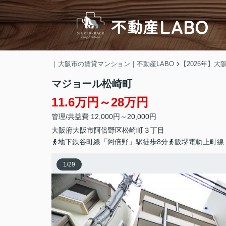
｜大阪市の賃貸マンション｜不動産LABO
【2026年】
マジョール松崎町
11.6万円～28万円
管理/共益費 12,000円～20,000円
大阪府
大阪市阿倍野区
松崎町
３丁目
地下鉄谷町線「阿倍野」駅徒歩8分
阪堺電軌上町線
1
/
29