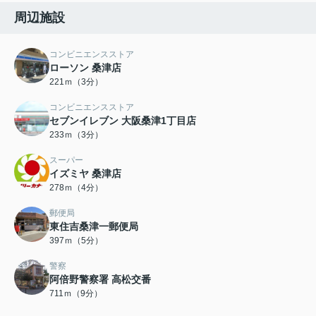
周辺施設
コンビニエンスストア
ローソン 桑津店
221ｍ（3分）
コンビニエンスストア
セブンイレブン 大阪桑津1丁目店
233ｍ（3分）
スーパー
イズミヤ 桑津店
278ｍ（4分）
郵便局
東住吉桑津一郵便局
397ｍ（5分）
警察
阿倍野警察署 高松交番
711ｍ（9分）