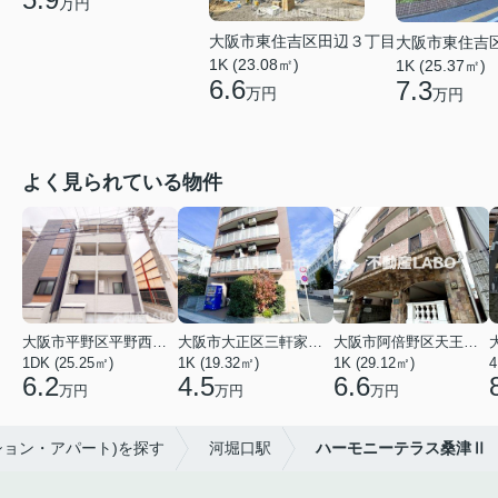
万円
大阪市東住吉区田辺３丁目
大阪市東住吉
1K (23.08㎡)
1K (25.37㎡)
6.6
7.3
万円
万円
よく見られている物件
大阪市平野区平野西３丁目
大阪市大正区三軒家東４丁目
大阪市阿倍野区天王寺町南２丁目
1DK (25.25㎡)
1K (19.32㎡)
1K (29.12㎡)
4
6.2
4.5
6.6
万円
万円
万円
ション・アパート)を探す
河堀口駅
ハーモニーテラス桑津Ⅱ