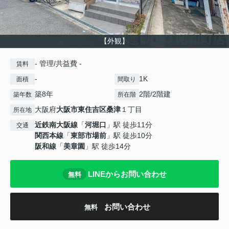
【外観】
- 管理/共益費 -
賃料
-
1K
面積
間取り
築8年
2階/2階建
築年数
所在階
大阪府
大阪市東住吉区
桑津
１丁目
所在地
近鉄南大阪線
「
河堀口
」駅 徒歩11分
交通
関西本線
「
東部市場前
」駅 徒歩10分
阪和線
「
美章園
」駅 徒歩14分
LINEからお問い合わせ
無料
お問い合わせ
無料