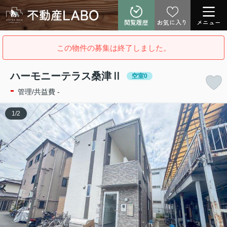
閲覧履歴
お気に入り
メニュー
この物件の募集は終了しました。
ハーモニーテラス桑津Ⅱ
空室0
-
管理/共益費 -
1
/
2