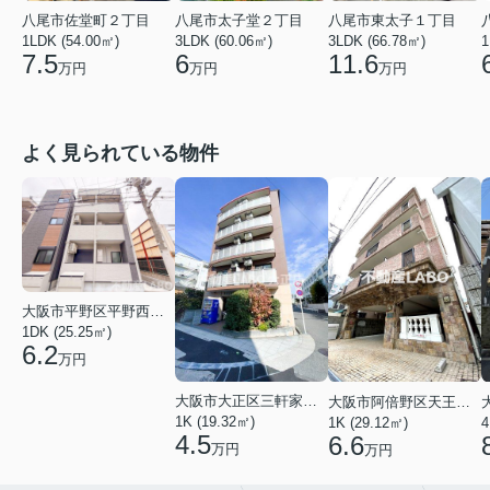
八尾市佐堂町２丁目
八尾市太子堂２丁目
八尾市東太子１丁目
1LDK (54.00㎡)
3LDK (60.06㎡)
3LDK (66.78㎡)
1
7.5
6
11.6
万円
万円
万円
よく見られている物件
大阪市平野区平野西３丁目
1DK (25.25㎡)
6.2
万円
大阪市大正区三軒家東４丁目
大阪市阿倍野区天王寺町南２丁目
1K (19.32㎡)
1K (29.12㎡)
4
4.5
6.6
万円
万円