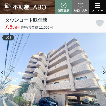
閲覧履歴
お気に入り
メニュー
タウンコート咲佳映
7.9
万円
管理/共益費 11,000円
1
/
23