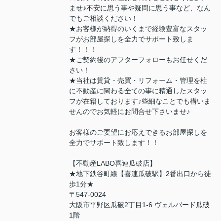
ませ♪不安に思う事や疑問に思う事など、なん
でもご相談ください！
★お客様が納得のいくまで経験豊富なスタッ
フがお部屋探しを全力でサポート致しま
す！！！
★ご契約後のアフターフォローもお任せくだ
さい！
★当社は賃貸・売買・リフォーム・管理を柱
に不動産に関わる全ての事に精通したスタッ
フが在籍しております♪些細なことでも構いま
せんのでお気軽にお問合せ下さいませ♪
お客様のご要望にお応えできるお部屋探しを
全力でサポート致します！！
【不動産LABO喜連瓜破店】
★地下鉄谷町線【喜連瓜破駅】2番出口から徒
歩1分★
〒547-0024
大阪市平野区瓜破2丁目1-6 ヴェルバード瓜破
1階