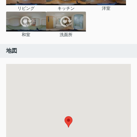
リビング
キッチン
洋室
和室
洗面所
地図