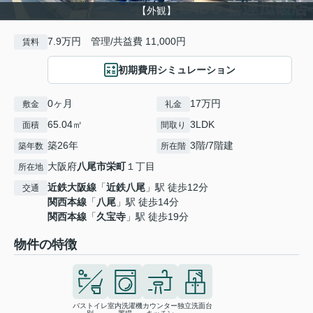
【外観】
7.9万円 管理/共益費 11,000円
賃料
初期費用シミュレーション
0ヶ月
17万円
敷金
礼金
65.04㎡
3LDK
面積
間取り
築26年
3階/7階建
築年数
所在階
大阪府
八尾市
栄町
１丁目
所在地
近鉄大阪線
「
近鉄八尾
」駅 徒歩12分
交通
関西本線
「
八尾
」駅 徒歩14分
関西本線
「
久宝寺
」駅 徒歩19分
物件の特徴
バストイレ
室内洗濯機
カウンター
独立洗面台