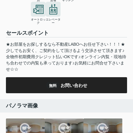
別
置場
キッチン
オートロッ
エレベータ
ク
ー
セールスポイント
★お部屋をお探しするなら不動産LABOへお任せ下さい！！！★
少しでもお安く、ご契約をして頂けるよう交渉させて頂きます♪
全物件初期費用クレジット払いOKです♪オンライン内覧・現地待
ち合わせでの内覧も承っております♪お気軽にお問合せ下さいま
せ☆☆
お問い合わせ
無料
パノラマ画像