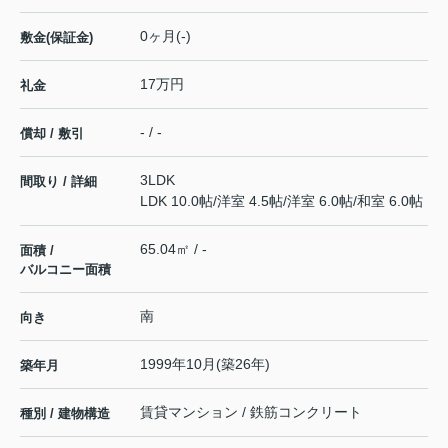
0ヶ月(-)
敷金(保証金)
17万円
礼金
- / -
償却 / 敷引
3LDK
間取り / 詳細
LDK 10.0帖
/
洋室 4.5帖
/
洋室 6.0帖
/
和室 6.0帖
65.04㎡ / -
面積 /
バルコニー面積
南
向き
1999年10月(築26年)
築年月
賃貸マンション / 鉄筋コンクリート
種別 / 建物構造