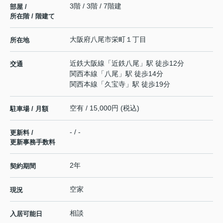
3階 / 3階 / 7階建
部屋 /
所在階 / 階建て
大阪府
八尾市
栄町
１丁目
所在地
近鉄大阪線
「
近鉄八尾
」駅 徒歩12分
交通
関西本線
「
八尾
」駅 徒歩14分
関西本線
「
久宝寺
」駅 徒歩19分
空有 / 15,000円 (税込)
駐車場 / 月額
- / -
更新料 /
更新事務手数料
2年
契約期間
空家
現況
相談
入居可能日