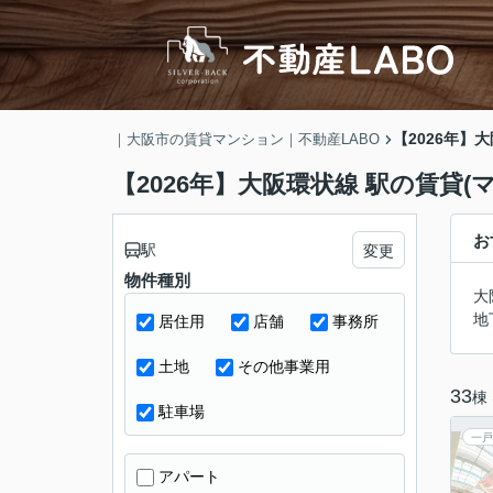
【2026年】
｜大阪市の賃貸マンション｜不動産LABO
【2026年】大阪環状線 駅の賃貸
お
駅
変更
物件種別
大
地
居住用
店舗
事務所
土地
その他事業用
33
棟
駐車場
一戸
アパート