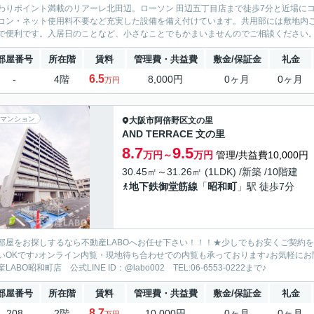
わりポイント満載のリアーレ北田辺。ローソン 田辺五丁目店まで徒歩7分と近場に
コン・ネット使用料不要など充実した設備を備え付けています。共用部には敷地内
で便利です。入居日のことなど、小さなことでもかまいませんのでご相談ください。1
部屋番号
所在階
賃料
管理費・共益費
敷金/保証金
礼金
6.5
-
4階
8,000円
0ヶ月
0ヶ月
万円
マンション
大阪市阿倍野区
文の里
AND TERRACE 文の里
8.7
9.5
万円～
万円
管理/共益費10,000円
30.45㎡～31.26㎡ (1LDK) /新築 /10階建
地下鉄御堂筋線
「
昭和町
」駅 徒歩7分
部屋をお探しするなら不動産LABOへお任せ下さい！！！★少しでもお安くご契約
いOKです♪オンライン内覧・現地待ち合わせでの内覧も承っております♪お気軽に
LABO昭和町店 公式LINE ID：@labo002 TEL:06-6553-0222まで♪
部屋番号
所在階
賃料
管理費・共益費
敷金/保証金
礼金
8.7
208
2階
10,000円
0ヶ月
0ヶ月