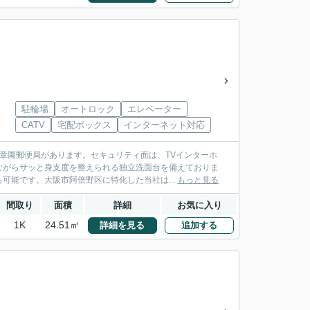
駐輪場
オートロック
エレベーター
CATV
宅配ボックス
インターネット対応
美章園郵便局があります。セキュリティ面は、TVインターホ
ながらサッと身支度を整えられる独立洗面台を備えておりま
可能です。大阪市阿倍野区に特化した当社は...
もっと見る
間取り
面積
詳細
お気に入り
1K
24.51㎡
詳細を見る
追加する