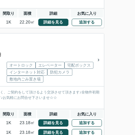
間取り
面積
詳細
お気に入り
1K
22.20㎡
詳細を見る
追加する
円
オートロック
エレベーター
宅配ボックス
インターネット対応
防犯カメラ
敷地内ごみ置き場
安く、ご契約をして頂けるよう交渉させて頂きます♪全物件初期
す♪お気軽にお問合せ下さいませ☆☆
間取り
面積
詳細
お気に入り
1K
23.18㎡
詳細を見る
追加する
1K
23.18㎡
詳細を見る
追加する