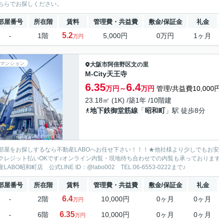
ちらでお探しください。
部屋番号
所在階
賃料
管理費・共益費
敷金/保証金
礼金
5.2
-
1階
5,000円
0万円
1ヶ月
万円
マンション
大阪市阿倍野区
文の里
M-City天王寺
6.35
6.4
万円～
万円
管理/共益費10,000
23.18㎡ (1K) /築1年 /10階建
地下鉄御堂筋線
「
昭和町
」駅 徒歩8分
部屋をお探しするなら不動産LABOへお任せ下さい！！！★他社様より少しでもお
クレジット払いOKです♪オンライン内覧・現地待ち合わせでの内覧も承っておりま
LABO昭和町店 公式LINE ID：@labo002 TEL:06-6553-0222まで♪
部屋番号
所在階
賃料
管理費・共益費
敷金/保証金
礼金
6.4
-
2階
10,000円
0ヶ月
0ヶ月
万円
6.35
-
6階
10,000円
0ヶ月
0ヶ月
万円