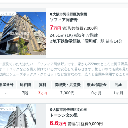
マンション
大阪市阿倍野区
美章園
ソフィア阿倍野
7
万円
管理/共益費7,000円
24.51㎡ (1K) /築2年 /7階建
地下鉄御堂筋線
「
昭和町
」駅 徒歩14分
一度見ていただきたい、「ソフィア阿倍野」です。家から222mのところに阿倍野
オートロックなどを備え付けているので安心して暮らせます。忙しい朝でも鏡を見
収納はシューズボックス・クロゼットなど豊富なので、広々と空間を利用することも
部屋番号
所在階
賃料
管理費・共益費
敷金/保証金
礼金
7
-
7階
7,000円
0ヶ月
1ヶ月
万円
マンション
大阪市阿倍野区
文の里
トーシン文の里
6.6
万円
管理/共益費9,000円