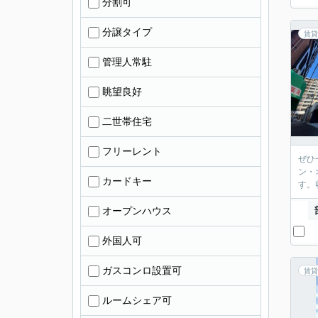
分割可
分譲タイプ
賃貸
管理人常駐
眺望良好
二世帯住宅
フリーレント
ぜひ
ン・
カードキー
す。
オープンハウス
外国人可
ガスコンロ設置可
賃貸
ルームシェア可