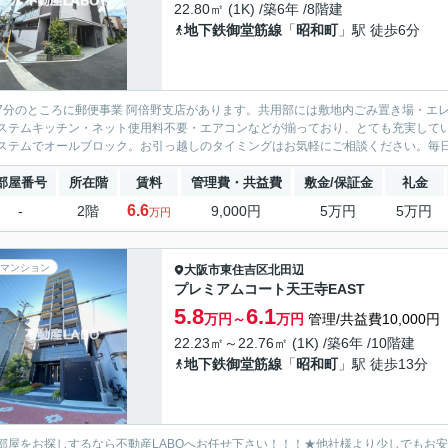
22.80㎡ (1K) /築6年 /8階建
地下鉄御堂筋線
「
昭和町
」駅 徒歩6分
7分のところに郵便事業 阿倍野支店があります。共用部には敷地内ごみ置き場・エ
ステムキッチン・ネット使用料不要・エアコンなどが揃っており、とても充実してい
ステムでオールブロック。お引っ越しのタイミングはお気軽にご相談ください。毎日の
部屋番号
所在階
賃料
管理費・共益費
敷金/保証金
礼金
6.6
-
2階
9,000円
5万円
5万円
万円
マンション
大阪市東住吉区
北田辺
プレミアムコート天王寺EAST
5.8
6.1
万円～
万円
管理/共益費10,000円
22.23㎡～22.76㎡ (1K) /築6年 /10階建
地下鉄御堂筋線
「
昭和町
」駅 徒歩13分
部屋をお探しするなら不動産LABOへお任せ下さい！！！★他社様より少しでもお