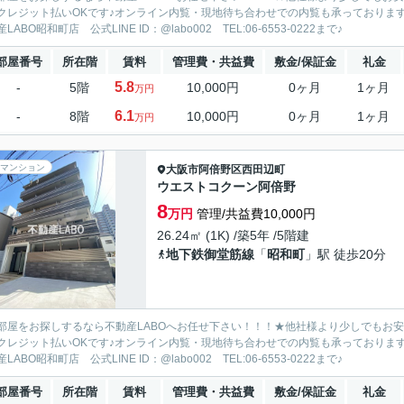
クレジット払いOKです♪オンライン内覧・現地待ち合わせでの内覧も承っておりま
LABO昭和町店 公式LINE ID：@labo002 TEL:06-6553-0222まで♪
部屋番号
所在階
賃料
管理費・共益費
敷金/保証金
礼金
5.8
-
5階
10,000円
0ヶ月
1ヶ月
万円
6.1
-
8階
10,000円
0ヶ月
1ヶ月
万円
マンション
大阪市阿倍野区
西田辺町
ウエストコクーン阿倍野
8
万円
管理/共益費10,000円
26.24㎡ (1K) /築5年 /5階建
地下鉄御堂筋線
「
昭和町
」駅 徒歩20分
部屋をお探しするなら不動産LABOへお任せ下さい！！！★他社様より少しでもお
クレジット払いOKです♪オンライン内覧・現地待ち合わせでの内覧も承っておりま
LABO昭和町店 公式LINE ID：@labo002 TEL:06-6553-0222まで♪
部屋番号
所在階
賃料
管理費・共益費
敷金/保証金
礼金