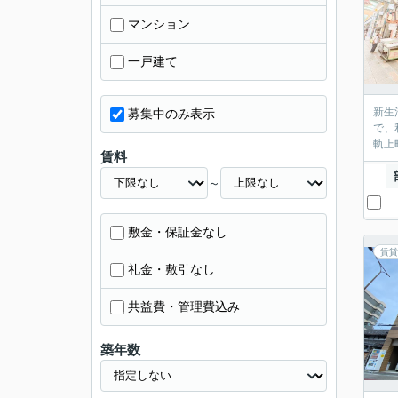
マンション
一戸建て
新生
募集中のみ表示
で、
軌上
賃料
～
敷金・保証金なし
賃貸
礼金・敷引なし
共益費・管理費込み
築年数