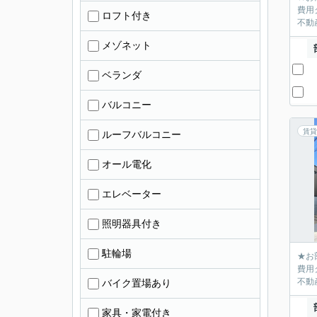
費用
ロフト付き
不動産
メゾネット
ベランダ
バルコニー
賃貸
ルーフバルコニー
オール電化
エレベーター
照明器具付き
駐輪場
★お
費用
不動産
バイク置場あり
家具・家電付き