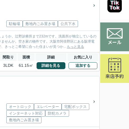
駐輪場
敷地内ごみ置き場
公共下水
ょうか。辻野診療所まで232mです。洗面所が独立しているの
メール
りませんか。空き家の物件です。大阪市阿倍野区にある阪堺電
きっとご希望に合った住まいが見つか...
もっと見る
間取り
面積
詳細
お気に入り
3LDK
61.15㎡
詳細を見る
追加する
来店予約
オートロック
エレベーター
宅配ボックス
インターネット対応
防犯カメラ
敷地内ごみ置き場