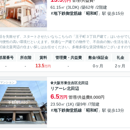
万円
管理/共益費-
61.15㎡ (3LDK) /築62年 /2階建
地下鉄御堂筋線
「
昭和町
」駅 徒歩15分
活を失敗せず、スタートさせたいならこちらの「王子町３丁目戸建て」はいかがでし
利便性の高い環境だといえます。快適な一戸建ての物件で、不自由の無い生活を送
町線北畠周辺の住まい探しはお任せください。多種多様な賃貸情報がございますので、
部屋番号
所在階
賃料
管理費・共益費
敷金/保証金
礼金
13.5
-
-
-
0ヶ月
2ヶ月
万円
マンション
大阪市東住吉区
北田辺
リアーレ北田辺
6.5
万円
管理/共益費8,000円
23.50㎡ (1K) /築9年 /7階建
地下鉄御堂筋線
「
昭和町
」駅 徒歩13分