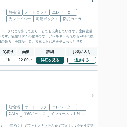
駐輪場
オートロック
エレベーター
光ファイバー
宅配ボックス
防犯カメラ
レベータなどが揃っており、とても充実しています。室内設備
ます。駐輪場付きの物件です。アレルギーも花粉も24時間換
暮らしを輝かせる、素敵なお部屋を探...
もっと見る
間取り
面積
詳細
お気に入り
1K
22.80㎡
詳細を見る
追加する
駐輪場
オートロック
エレベーター
CATV
宅配ボックス
インターネット対応
安く、ご契約をして頂けるよう交渉させて頂きます♪全物件初期