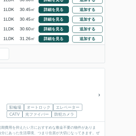
1LDK
30.45㎡
詳細を見る
追加する
1LDK
30.45㎡
詳細を見る
追加する
1LDK
30.60㎡
詳細を見る
追加する
1LDK
31.26㎡
詳細を見る
追加する
駐輪場
オートロック
エレベーター
CATV
光ファイバー
防犯カメラ
初期費用を抑えたい方におすすめな敷金不要の物件がありま
自分にあった生活環境、つまり住居が大切になってきます。ぜ