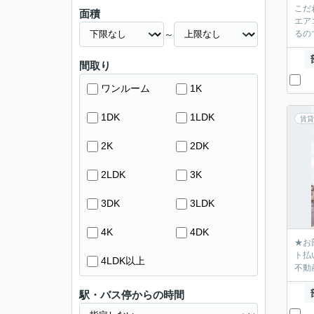
こだ
面積
エア
～
るの
間取り
ワンルーム
1K
1DK
1LDK
賃貸
2K
2DK
2LDK
3K
3DK
3LDK
4K
4DK
★お
ト払
4LDK以上
不動産
駅・バス停からの時間