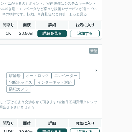
コンビニがあるのもポイント。室内設備はシステムキッチン・
ごみ置き場・エレベータなど様々な設備やサービスが揃ってい
Kの物件です。転勤、単身赴任などお引...
もっと見る
間取り
面積
詳細
お気に入り
1K
23.50㎡
詳細を見る
追加する
新築
駐輪場
オートロック
エレベーター
宅配ボックス
インターネット対応
防犯カメラ
をして頂けるよう交渉させて頂きます♪全物件初期費用クレジッ
お問合せ下さいませ☆☆
間取り
面積
詳細
お気に入り
1LDK
30.60㎡
詳細を見る
追加する