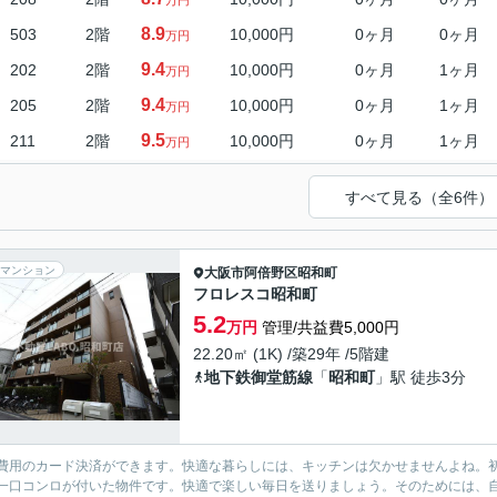
万円
8.9
503
2階
10,000円
0ヶ月
0ヶ月
万円
9.4
202
2階
10,000円
0ヶ月
1ヶ月
万円
9.4
205
2階
10,000円
0ヶ月
1ヶ月
万円
9.5
211
2階
10,000円
0ヶ月
1ヶ月
万円
すべて見る（全6件）
マンション
大阪市阿倍野区
昭和町
フロレスコ昭和町
5.2
万円
管理/共益費5,000円
22.20㎡ (1K) /築29年 /5階建
地下鉄御堂筋線
「
昭和町
」駅 徒歩3分
費用のカード決済ができます。快適な暮らしには、キッチンは欠かせませんよね。
一口コンロが付いた物件です。快適で楽しい毎日を送りましょう。そのためには、