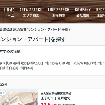
店舗
会社概要
沿線検索
エリア検索
ホーム
大阪環状線 駅の賃貸(マンション・アパート)を探す
(マンション・アパート)を探す
すすめの沿線
阪環状線
/
阪神電鉄阪神なんば
/
地下鉄谷町線
/
地下鉄長堀鶴見緑地
/
地下
下鉄千日前線
/
関西本線
52
件
建て
大阪市阿倍野区
王子町
王子町３丁目戸建て
13.5