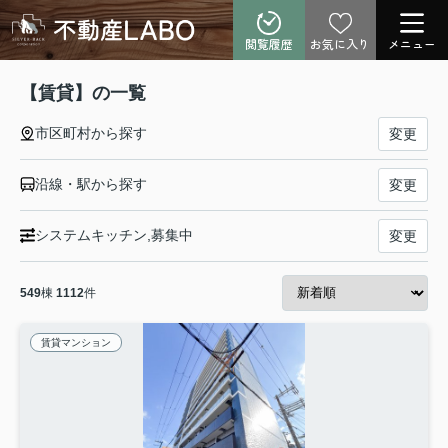
閲覧履歴
お気に入り
メニュー
【賃貸】の一覧
市区町村から探す
変更
沿線・駅から探す
変更
システムキッチン,募集中
変更
549
棟
1112
件
賃貸マンション