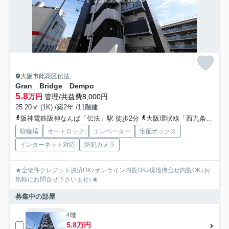
大阪市此花区伝法
Gran Bridge Dempo
5.8
万円
管理/共益費8,000円
25.20㎡ (1K) /築2年 /11階建
阪神電鉄阪神なんば「伝法」駅 徒歩2分
大阪環状線「西九条」駅 徒歩21分
駐輪場
オートロック
エレベーター
宅配ボックス
インターネット対応
防犯カメラ
★全物件クレジット決済OK♪オンライン内覧OK♪現地待合せ内覧OK♪お
気軽にお問合せ下さいませ♪★
募集中の部屋
4階
5.8万円