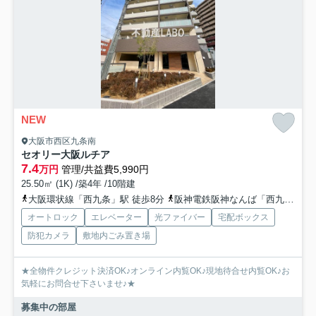
NEW
大阪市西区九条南
セオリー大阪ルチア
7.4
万円
管理/共益費5,990円
25.50㎡ (1K) /築4年 /10階建
大阪環状線「西九条」駅 徒歩8分
阪神電鉄阪神なんば「西九条」駅 徒歩8分
オートロック
エレベーター
光ファイバー
宅配ボックス
防犯カメラ
敷地内ごみ置き場
★全物件クレジット決済OK♪オンライン内覧OK♪現地待合せ内覧OK♪お
気軽にお問合せ下さいませ♪★
募集中の部屋