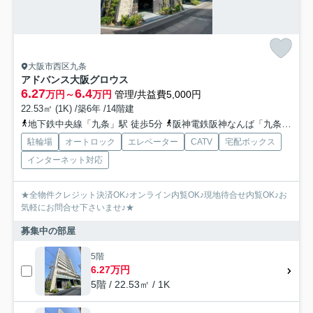
大阪市西区九条
アドバンス大阪グロウス
6.27
6.4
万円～
万円
管理/共益費5,000円
22.53㎡ (1K) /築6年 /14階建
地下鉄中央線「九条」駅 徒歩5分
阪神電鉄阪神なんば「九条」駅 徒歩5分
駐輪場
オートロック
エレベーター
CATV
宅配ボックス
インターネット対応
★全物件クレジット決済OK♪オンライン内覧OK♪現地待合せ内覧OK♪お
気軽にお問合せ下さいませ♪★
募集中の部屋
5階
6.27万円
5階 / 22.53㎡ / 1K