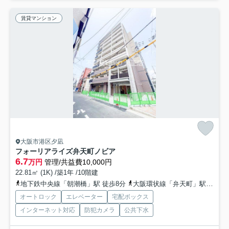
賃貸マンション
大阪市港区夕凪
フォーリアライズ弁天町ノビア
6.7
万円
管理/共益費10,000円
22.81㎡ (1K) /築1年 /10階建
地下鉄中央線「朝潮橋」駅 徒歩8分
大阪環状線「弁天町」駅 徒歩17分
オートロック
エレベーター
宅配ボックス
インターネット対応
防犯カメラ
公共下水