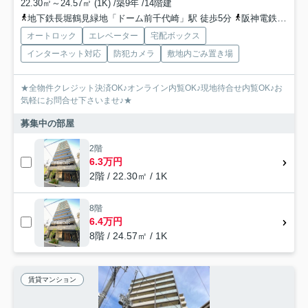
22.30㎡～24.57㎡ (1K) /築9年 /14階建
地下鉄長堀鶴見緑地「ドーム前千代崎」駅 徒歩5分
阪神電鉄阪神なんば「九条」駅 徒歩6分
オートロック
エレベーター
宅配ボックス
インターネット対応
防犯カメラ
敷地内ごみ置き場
★全物件クレジット決済OK♪オンライン内覧OK♪現地待合せ内覧OK♪お
気軽にお問合せ下さいませ♪★
募集中の部屋
2階
6.3万円
2階 / 22.30㎡ / 1K
8階
6.4万円
8階 / 24.57㎡ / 1K
賃貸マンション