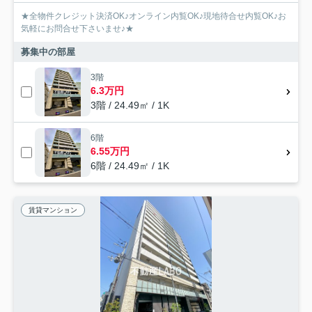
★全物件クレジット決済OK♪オンライン内覧OK♪現地待合せ内覧OK♪お
気軽にお問合せ下さいませ♪★
募集中の部屋
3階
6.3万円
3階 / 24.49㎡ / 1K
6階
6.55万円
6階 / 24.49㎡ / 1K
賃貸マンション