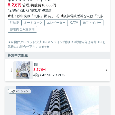
8.2
万円
管理/共益費10,000円
42.90㎡ (2DK) /築31年 /9階建
地下鉄中央線「九条」駅 徒歩5分
阪神電鉄阪神なんば「九条」駅 徒歩8分
駐輪場
オートロック
エレベーター
CATV
光ファイバー
敷地内ごみ置き場
★全物件クレジット決済OK♪オンライン内覧OK♪現地待合せ内覧OK♪お
気軽にお問合せ下さいませ♪★
募集中の部屋
4階
8.2万円
4階 / 42.90㎡ / 2DK
賃貸マンション