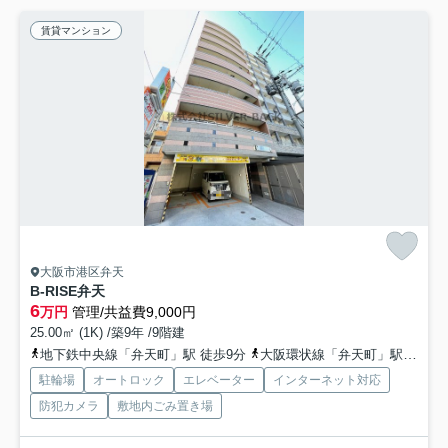
賃貸マンション
大阪市港区弁天
B-RISE弁天
6
万円
管理/共益費9,000円
25.00㎡ (1K) /築9年 /9階建
地下鉄中央線「弁天町」駅 徒歩9分
大阪環状線「弁天町」駅 徒歩7分
駐輪場
オートロック
エレベーター
インターネット対応
防犯カメラ
敷地内ごみ置き場