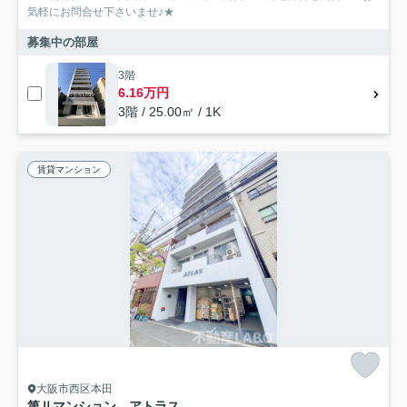
気軽にお問合せ下さいませ♪★
募集中の部屋
3階
6.16万円
3階 / 25.00㎡ / 1K
賃貸マンション
大阪市西区本田
第Ⅱマンション アトラス