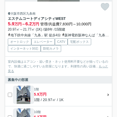
大阪市西区九条南
エステムコートディアシティWEST
5.9
6.2
万円～
万円
管理/共益費7,830円～10,000円
20.97㎡～21.77㎡ (1K) /築8年 /15階建
地下鉄中央線「九条」駅 徒歩4分
阪神電鉄阪神なんば「九条」駅 徒歩4分
オートロック
エレベーター
CATV
宅配ボックス
インターネット対応
防犯カメラ
室内設備はエアコン・追い焚き・ネット使用料不要などが揃っているの
で、快適に過ごしやすいお部屋になります。利便性の高い設備...
もっと
見る
募集中の部屋
1階
5.9万円
1階 / 20.97㎡ / 1K
10階