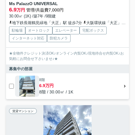
Ms PalazzO UNIVERSAL
6.9
万円
管理/共益費7,000円
30.00㎡ (1K) /築7年 /9階建
地下鉄長堀鶴見緑地「大正」駅 徒歩7分
大阪環状線「大正」駅 徒歩9分
駐輪場
オートロック
エレベーター
宅配ボックス
インターネット対応
防犯カメラ
★全物件クレジット決済OK♪オンライン内覧OK♪現地待合せ内覧OK♪お
気軽にお問合せ下さいませ♪★
募集中の部屋
8階
6.9万円
8階 / 30.00㎡ / 1K
賃貸マンション