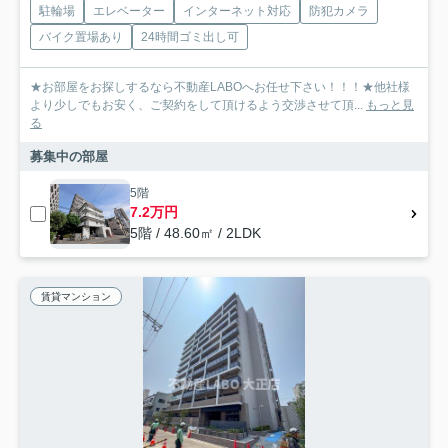
駐輪場
エレベーター
インターネット対応
防犯カメラ
バイク置場あり
24時間ゴミ出し可
★お部屋をお探しするなら不動産LABOへお任せ下さい！！！★他社様
より少しでもお安く、ご契約をして頂けるよう交渉させて頂...
もっと見
る
募集中の部屋
5階
7.2万円
5階 / 48.60㎡ / 2LDK
賃貸マンション