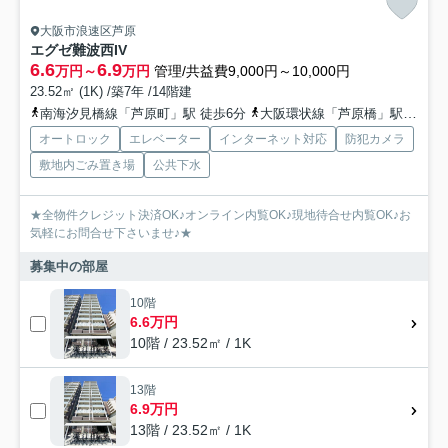
大阪市浪速区芦原
エグゼ難波西IV
6.6
6.9
万円～
万円
管理/共益費9,000円～10,000円
23.52㎡ (1K) /築7年 /14階建
南海汐見橋線「芦原町」駅 徒歩6分
大阪環状線「芦原橋」駅 徒歩7分
オートロック
エレベーター
インターネット対応
防犯カメラ
敷地内ごみ置き場
公共下水
★全物件クレジット決済OK♪オンライン内覧OK♪現地待合せ内覧OK♪お
気軽にお問合せ下さいませ♪★
募集中の部屋
10階
6.6万円
10階 / 23.52㎡ / 1K
13階
6.9万円
13階 / 23.52㎡ / 1K