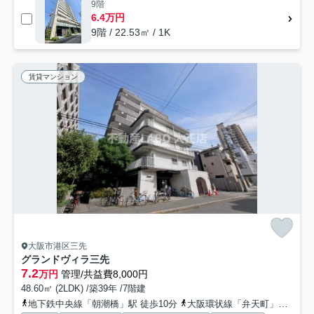
9階
6.4万円
9階 / 22.53㎡ / 1K
賃貸マンション
大阪市港区三先
グランドヴィラ三先
7.2
万円
管理/共益費8,000円
48.60㎡ (2LDK) /築39年 /7階建
地下鉄中央線「朝潮橋」駅 徒歩10分
大阪環状線「弁天町」駅 徒歩21分