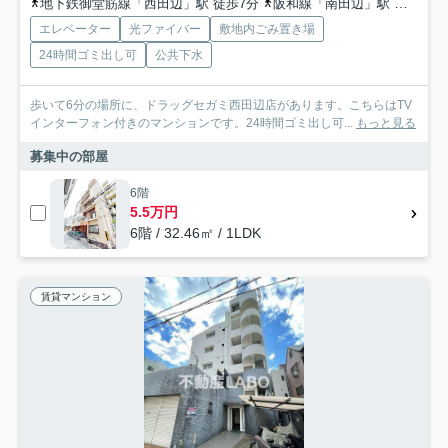
地下鉄御堂筋線「西田辺」駅 徒歩7分
阪和線「南田辺」駅 徒歩11分
エレベーター
光ファイバー
敷地内ごみ置き場
24時間ゴミ出し可
公共下水
歩いて6分の場所に、ドラッグセガミ西田辺店があります。こちらはTV
インターフォン付きのマンションです。24時間ゴミ出し可...
もっと見る
募集中の部屋
6階
5.5万円
6階 / 32.46㎡ / 1LDK
賃貸マンション