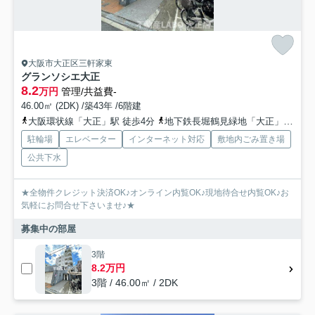
大阪市大正区三軒家東
グランソシエ大正
8.2
万円
管理/共益費-
46.00㎡ (2DK) /築43年 /6階建
大阪環状線「大正」駅 徒歩4分
地下鉄長堀鶴見緑地「大正」駅 徒歩5分
駐輪場
エレベーター
インターネット対応
敷地内ごみ置き場
公共下水
★全物件クレジット決済OK♪オンライン内覧OK♪現地待合せ内覧OK♪お
気軽にお問合せ下さいませ♪★
募集中の部屋
3階
8.2万円
3階 / 46.00㎡ / 2DK