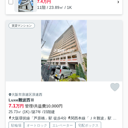
7.4万円
11階 / 23.89㎡ / 1K
賃貸マンション
大阪市浪速区浪速西
Luxe難波西Ⅲ
7.1
万円
管理/共益費10,000円
25.73㎡ (1K) /築7年 /15階建
大阪環状線「芦原橋」駅 徒歩4分
関西本線「ＪＲ難波」駅 徒歩18分
駐輪場
オートロック
エレベーター
宅配ボックス