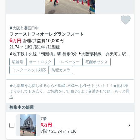
大阪市港区田中
ファーストフィオーレグランフォート
6
万円
管理/共益費10,000円
21.74㎡ (1K) /築1年 /11階建
地下鉄中央線「朝潮橋」駅 徒歩9分
大阪環状線「弁天町」駅 徒歩23分
駐輪場
オートロック
エレベーター
宅配ボックス
インターネット対応
防犯カメラ
★お部屋をお探しするなら不動産LABOへお任せ下さい！！！★他社様
より少しでもお安く、ご契約をして頂けるよう交渉させて頂...
もっと見
る
募集中の部屋
7階
6万円
7階 / 21.74㎡ / 1K