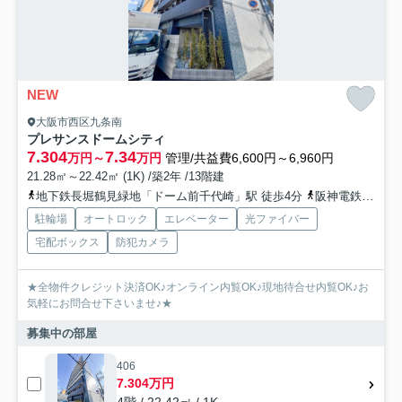
NEW
大阪市西区九条南
プレサンスドームシティ
7.304
7.34
万円～
万円
管理/共益費6,600円～6,960円
21.28㎡～22.42㎡ (1K) /築2年 /13階建
地下鉄長堀鶴見緑地「ドーム前千代崎」駅 徒歩4分
阪神電鉄阪神なんば「ドーム前」駅 徒歩2分
駐輪場
オートロック
エレベーター
光ファイバー
宅配ボックス
防犯カメラ
★全物件クレジット決済OK♪オンライン内覧OK♪現地待合せ内覧OK♪お
気軽にお問合せ下さいませ♪★
募集中の部屋
406
7.304万円
4階 / 22.42㎡ / 1K