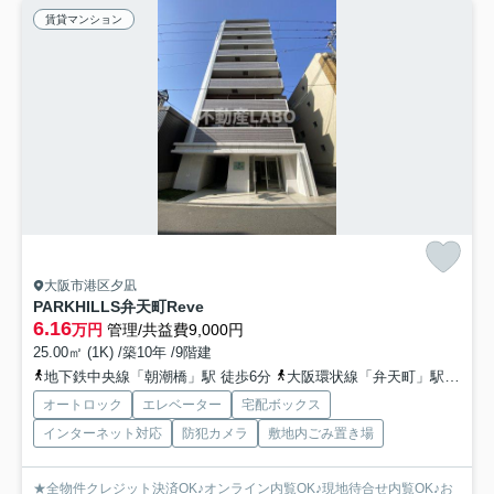
賃貸マンション
大阪市港区夕凪
PARKHILLS弁天町Reve
6.16
万円
管理/共益費9,000円
25.00㎡ (1K) /築10年 /9階建
地下鉄中央線「朝潮橋」駅 徒歩6分
大阪環状線「弁天町」駅 徒歩18分
オートロック
エレベーター
宅配ボックス
インターネット対応
防犯カメラ
敷地内ごみ置き場
★全物件クレジット決済OK♪オンライン内覧OK♪現地待合せ内覧OK♪お