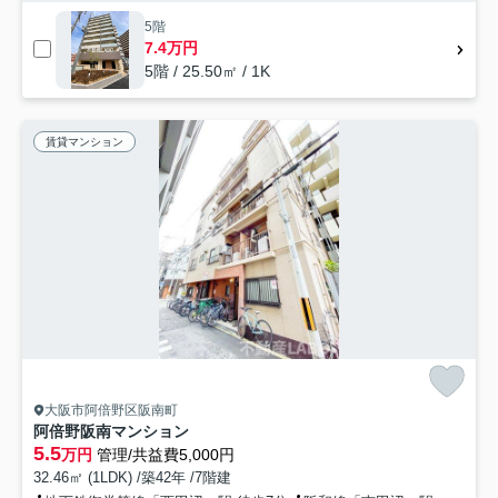
5階
7.4万円
5階 / 25.50㎡ / 1K
賃貸マンション
大阪市阿倍野区阪南町
阿倍野阪南マンション
5.5
万円
管理/共益費5,000円
32.46㎡ (1LDK) /築42年 /7階建