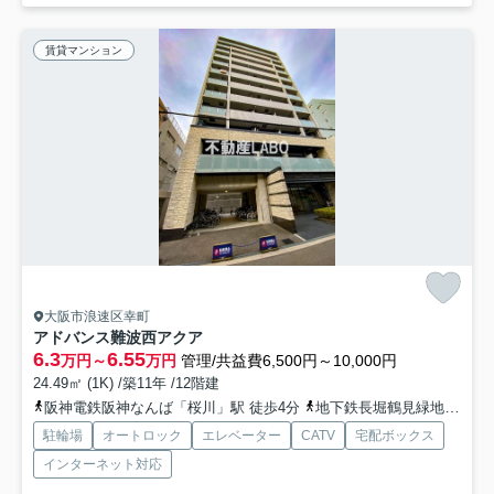
賃貸マンション
大阪市浪速区幸町
アドバンス難波西アクア
6.3
6.55
万円～
万円
管理/共益費6,500円～10,000円
24.49㎡ (1K) /築11年 /12階建
阪神電鉄阪神なんば「桜川」駅 徒歩4分
地下鉄長堀鶴見緑地「ドーム前千代崎」駅 徒歩10分
駐輪場
オートロック
エレベーター
CATV
宅配ボックス
インターネット対応