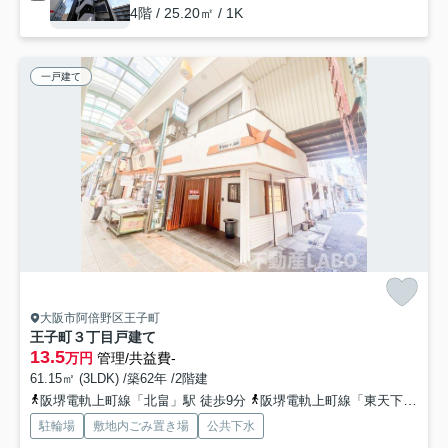
4階 / 25.20㎡ / 1K
一戸建て
大阪市阿倍野区王子町
王子町３丁目戸建て
13.5
万円
管理/共益費-
61.15㎡ (3LDK) /築62年 /2階建
阪堺電軌上町線「北畠」駅 徒歩9分
阪堺電軌上町線「東天下茶屋」駅 徒歩9分
駐輪場
敷地内ごみ置き場
公共下水