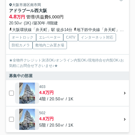
大阪市港区南市岡
アドラブール西大阪
4.8
万円
管理/共益費6,000円
20.50㎡ (1K) /築30年 /8階建
大阪環状線「弁天町」駅 徒歩14分
地下鉄中央線「弁天町」駅 徒歩13分
オートロック
エレベーター
CATV
インターネット対応
防犯カメラ
敷地内ごみ置き場
★全物件クレジット決済OK♪オンライン内覧OK♪現地待合せ内覧OK♪お
気軽にお問合せ下さいませ♪★
募集中の部屋
403
4.8万円
4階 / 20.50㎡ / 1K
502
4.8万円
5階 / 20.50㎡ / 1K