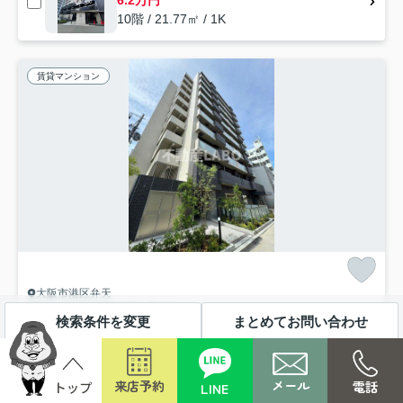
6.2万円
10階 / 21.77㎡ / 1K
賃貸マンション
大阪市港区弁天
TEAL RESIDENCE BAY
検索条件を変更
まとめてお問い合わせ
11.9
12.2
万円～
万円
管理/共益費10,000円
40.64㎡ (1LDK) /築2年 /10階建
大阪環状線「弁天町」駅 徒歩9分
地下鉄中央線「弁天町」駅 徒歩11分
メール
来店予約
電話
LINE
オートロック
エレベーター
宅配ボックス