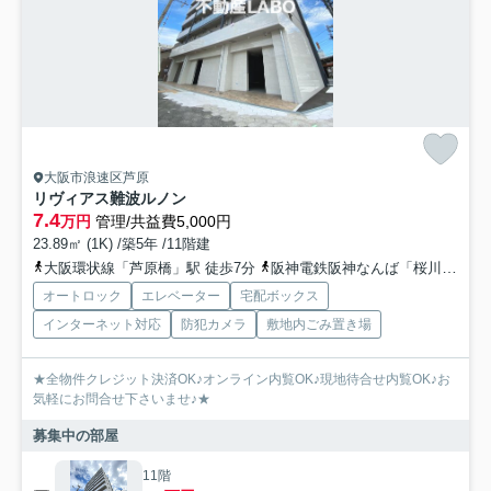
大阪市浪速区芦原
リヴィアス難波ルノン
7.4
万円
管理/共益費5,000円
23.89㎡ (1K) /築5年 /11階建
大阪環状線「芦原橋」駅 徒歩7分
阪神電鉄阪神なんば「桜川」駅 徒歩9分
オートロック
エレベーター
宅配ボックス
インターネット対応
防犯カメラ
敷地内ごみ置き場
★全物件クレジット決済OK♪オンライン内覧OK♪現地待合せ内覧OK♪お
気軽にお問合せ下さいませ♪★
募集中の部屋
11階