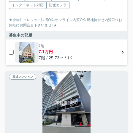
インターネット対応
防犯カメラ
★全物件クレジット決済OK♪オンライン内覧OK♪現地待合せ内覧OK♪お
気軽にお問合せ下さいませ♪★
募集中の部屋
7階
7.1万円
7階 / 25.73㎡ / 1K
賃貸マンション