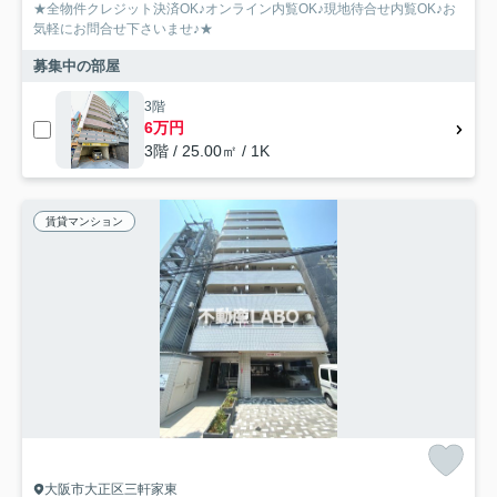
★全物件クレジット決済OK♪オンライン内覧OK♪現地待合せ内覧OK♪お
気軽にお問合せ下さいませ♪★
募集中の部屋
3階
6万円
3階 / 25.00㎡ / 1K
賃貸マンション
大阪市大正区三軒家東