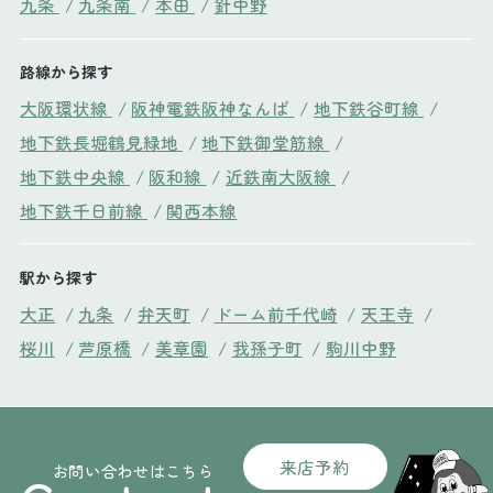
九条
/
九条南
/
本田
/
針中野
路線から探す
大阪環状線
/
阪神電鉄阪神なんば
/
地下鉄谷町線
/
地下鉄長堀鶴見緑地
/
地下鉄御堂筋線
/
地下鉄中央線
/
阪和線
/
近鉄南大阪線
/
地下鉄千日前線
/
関西本線
駅から探す
大正
/
九条
/
弁天町
/
ドーム前千代崎
/
天王寺
/
桜川
/
芦原橋
/
美章園
/
我孫子町
/
駒川中野
来店予約
お問い合わせはこちら