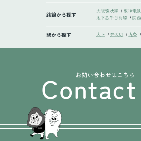
大阪環状線
阪神電
/
路線から探す
地下鉄千日前線
関西
/
駅から探す
大正
弁天町
九条
/
/
/
Contact
お問い合わせはこちら