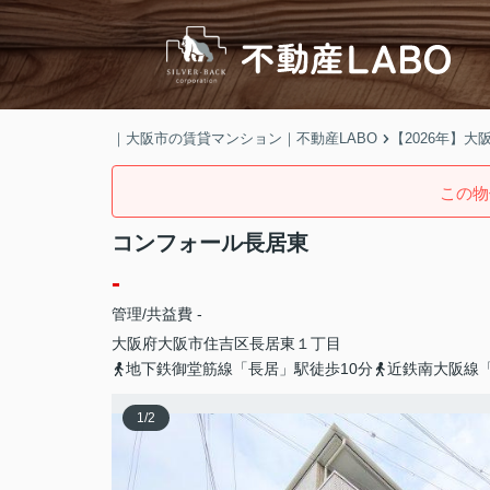
｜大阪市の賃貸マンション｜不動産LABO
【2026年】
この物
コンフォール長居東
-
管理/共益費 -
大阪府
大阪市住吉区
長居東
１丁目
地下鉄御堂筋線「長居」駅徒歩10分
近鉄南大阪線「
1
/
2