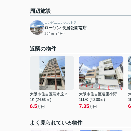
周辺施設
コンビニエンスストア
ローソン 長居公園南店
294ｍ（4分）
近隣の物件
大阪市住吉区清水丘２丁目
大阪市住吉区遠里小野２丁目
1K (24.60㎡)
1LDK (40.00㎡)
1
6.5
7.35
6
万円
万円
よく見られている物件