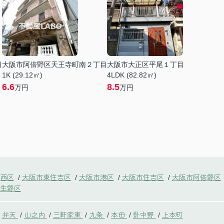
目
大阪市阿倍野区天王寺町南２丁目
大阪市大正区平尾１丁目
1K (29.12㎡)
4LDK (82.82㎡)
6.6
8.5
万円
万円
西区
大阪市東住吉区
大阪市港区
大阪市住吉区
大阪市阿倍野区
/
/
/
/
生野区
弁天
山之内
三軒家東
九条
本田
針中野
上本町
/
/
/
/
/
/