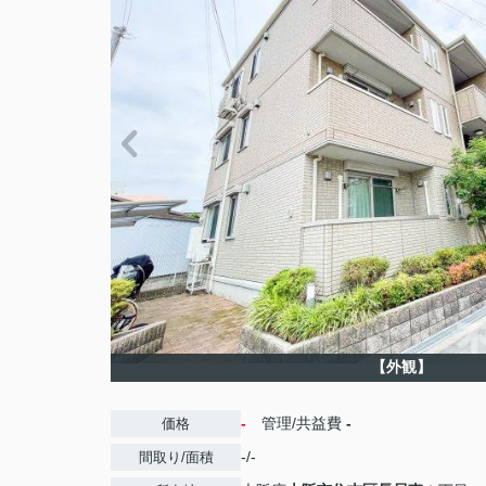
【外観】
-
管理/共益費
-
価格
-/-
間取り/面積