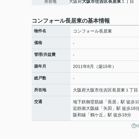
大阪府
大阪市住吉区
長居東
１丁目
所在地
コンフォール長居東の基本情報
物件名
コンフォール長居東
価格
-
管理/共益費
-
築年月
2011年8月（築15年）
総戸数
-
所在地
大阪府
大阪市住吉区
長居東
１丁目
交通
地下鉄御堂筋線
「
長居
」駅 徒歩1
近鉄南大阪線
「
矢田
」駅 徒歩18
阪和線
「
鶴ケ丘
」駅 徒歩18分