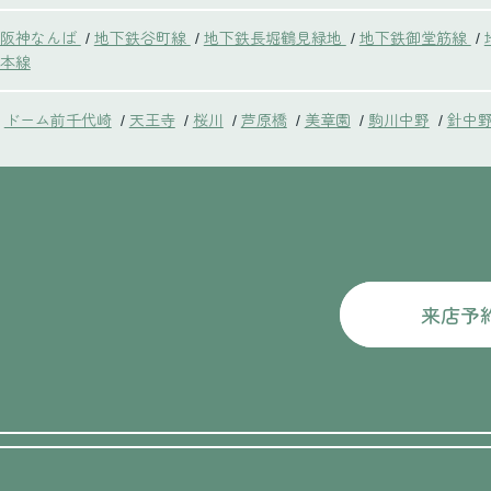
鉄阪神なんば
地下鉄谷町線
地下鉄長堀鶴見緑地
地下鉄御堂筋線
/
/
/
/
本線
ドーム前千代崎
天王寺
桜川
芦原橋
美章園
駒川中野
針中
/
/
/
/
/
/
来店予