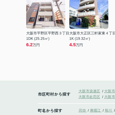
大阪市平野区平野西３丁目
大阪市大正区三軒家東４丁
1DK (25.25㎡)
1K (19.32㎡)
6.2
4.5
万円
万円
大阪市浪速区
大阪市
/
市区町村から探す
大阪市此花区
大阪市
/
町名から探す
苅田
南堀江
桜川
/
/
/