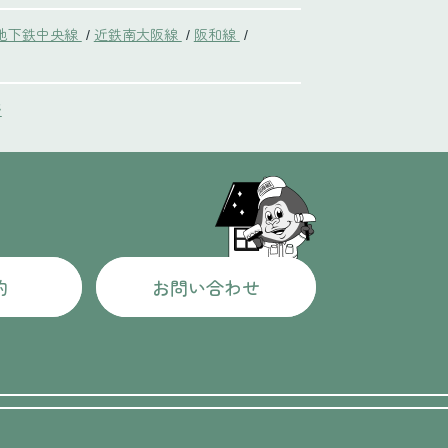
地下鉄中央線
近鉄南大阪線
阪和線
/
/
/
野
約
お問い合わせ