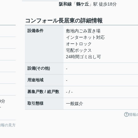
阪和線
「
鶴ケ丘
」駅 徒歩18分
コンフォール長居東の詳細情報
設備条件
敷地内ごみ置き場
インターネット対応
オートロック
宅配ボックス
24時間ゴミ出し可
設備(その他)
-
用途地域
-
募集戸数 / 総戸数
- / -
0分
取引態様
一般媒介
分
情報
情報の見方