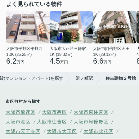
よく見られている物件
大阪市平野区平野西３丁目
大阪市大正区三軒家東４丁目
大阪市阿倍野区天王寺町南２丁目
1DK (25.25㎡)
1K (19.32㎡)
1K (29.12㎡)
4
6.2
4.5
6.6
万円
万円
万円
賃貸(マンション・アパート)を探す
沢ノ町駅
住吉建物２号館
市区町村から探す
大阪市浪速区
/
大阪市西区
/
大阪市東住吉区
/
大阪市港区
/
大阪市住吉区
/
大阪市阿倍野区
/
大阪市天王寺区
/
大阪市大正区
/
大阪市此花区
/