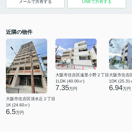
メールで共有する
LINEで共有する
近隣の物件
大阪市住吉区遠里小野２丁目
大阪市住吉
1LDK (40.00㎡)
1DK (25.31
7.35
6.94
万円
万円
大阪市住吉区清水丘２丁目
1K (24.60㎡)
6.5
万円