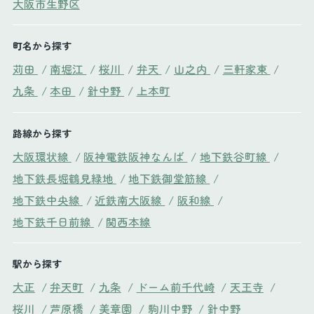
大阪市生野区
町名から探す
苅田
/
南堀江
/
桜川
/
弁天
/
山之内
/
三軒家東
/
九条
/
本田
/
針中野
/
上本町
路線から探す
大阪環状線
/
阪神電鉄阪神なんば
/
地下鉄谷町線
/
地下鉄長堀鶴見緑地
/
地下鉄御堂筋線
/
地下鉄中央線
/
近鉄南大阪線
/
阪和線
/
地下鉄千日前線
/
関西本線
駅から探す
大正
/
弁天町
/
九条
/
ドーム前千代崎
/
天王寺
/
桜川
/
芦原橋
/
美章園
/
駒川中野
/
針中野