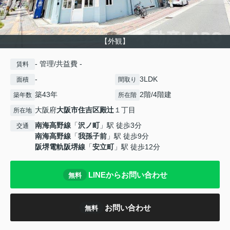
【外観】
- 管理/共益費 -
賃料
-
3LDK
面積
間取り
築43年
2階/4階建
築年数
所在階
大阪府
大阪市住吉区
殿辻
１丁目
所在地
南海高野線
「
沢ノ町
」駅 徒歩3分
交通
南海高野線
「
我孫子前
」駅 徒歩9分
阪堺電軌阪堺線
「
安立町
」駅 徒歩12分
LINEからお問い合わせ
無料
お問い合わせ
無料