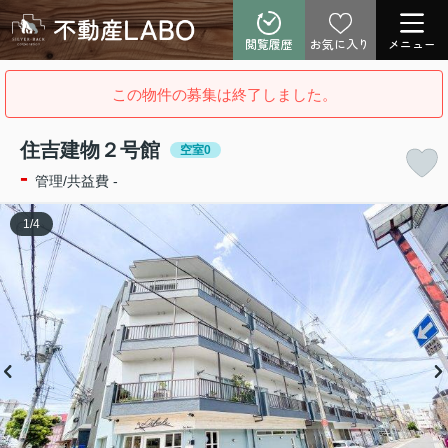
閲覧履歴
お気に入り
メニュー
この物件の募集は終了しました。
住吉建物２号館
空室0
-
管理/共益費 -
1
/
4