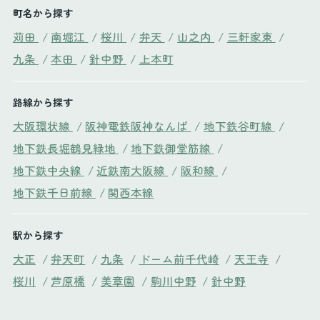
町名から探す
苅田
/
南堀江
/
桜川
/
弁天
/
山之内
/
三軒家東
/
九条
/
本田
/
針中野
/
上本町
路線から探す
大阪環状線
/
阪神電鉄阪神なんば
/
地下鉄谷町線
/
地下鉄長堀鶴見緑地
/
地下鉄御堂筋線
/
地下鉄中央線
/
近鉄南大阪線
/
阪和線
/
地下鉄千日前線
/
関西本線
駅から探す
大正
/
弁天町
/
九条
/
ドーム前千代崎
/
天王寺
/
桜川
/
芦原橋
/
美章園
/
駒川中野
/
針中野