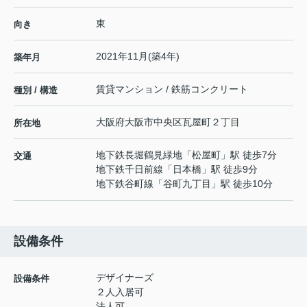
東
向き
2021年11月(築4年)
築年月
賃貸マンション / 鉄筋コンクリート
種別 / 構造
大阪府
大阪市中央区
瓦屋町
２丁目
所在地
地下鉄長堀鶴見緑地
「
松屋町
」駅 徒歩7分
交通
地下鉄千日前線
「
日本橋
」駅 徒歩9分
地下鉄谷町線
「
谷町九丁目
」駅 徒歩10分
設備条件
デザイナーズ
設備条件
２人入居可
法人可