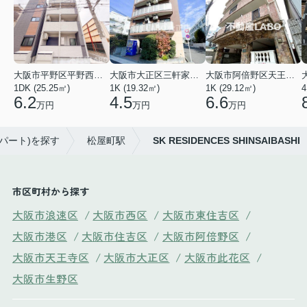
大阪市平野区平野西３丁目
大阪市大正区三軒家東４丁目
大阪市阿倍野区天王寺町南２丁目
1DK (25.25㎡)
1K (19.32㎡)
1K (29.12㎡)
4
6.2
4.5
6.6
万円
万円
万円
パート)を探す
松屋町駅
SK RESIDENCES SHINSAIBASHI
市区町村から探す
大阪市浪速区
/
大阪市西区
/
大阪市東住吉区
/
大阪市港区
/
大阪市住吉区
/
大阪市阿倍野区
/
大阪市天王寺区
/
大阪市大正区
/
大阪市此花区
/
大阪市生野区