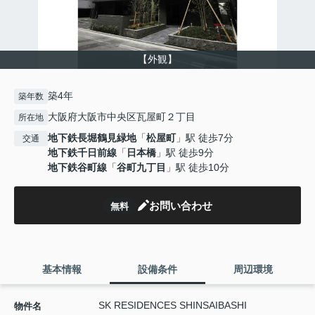
【外観】
築4年
築年数
大阪府大阪市中央区瓦屋町２丁目
所在地
地下鉄長堀鶴見緑地
「
松屋町
」駅 徒歩7分
交通
地下鉄千日前線
「
日本橋
」駅 徒歩9分
地下鉄谷町線
「
谷町九丁目
」駅 徒歩10分
お問い合わせ
無料
基本情報
設備条件
周辺環境
SK RESIDENCES SHINSAIBASHI
物件名