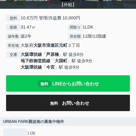
【外観】
10.8万円 管理/共益費 10,000円
賃料
31.47㎡
1LDK
面積
間取り
築2年
11階/12階建
築年数
所在階
大阪府
大阪市浪速区
元町
３丁目
所在地
大阪環状線
「
芦原橋
」駅 徒歩8分
交通
地下鉄御堂筋線
「
大国町
」駅 徒歩9分
大阪環状線
「
今宮
」駅 徒歩9分
LINEからお問い合わせ
無料
お問い合わせ
無料
URBAN PARK難波南の募集中物件
11階