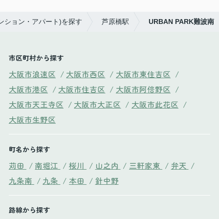
マンション・アパート)を探す
芦原橋駅
URBAN PARK難波南
市区町村から探す
大阪市浪速区
/
大阪市西区
/
大阪市東住吉区
/
大阪市港区
/
大阪市住吉区
/
大阪市阿倍野区
/
大阪市天王寺区
/
大阪市大正区
/
大阪市此花区
/
大阪市生野区
町名から探す
苅田
/
南堀江
/
桜川
/
山之内
/
三軒家東
/
弁天
/
九条南
/
九条
/
本田
/
針中野
路線から探す