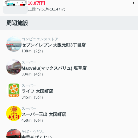
10.8万円
11階 / 9.51坪(31.47㎡)
周辺施設
コンビニエンスストア
セブンイレブン 大阪元町3丁目店
108ｍ（2分）
スーパー
Maxvalu(マックスバリュ) 塩草店
304ｍ（4分）
スーパー
ライフ 大国町店
345ｍ（5分）
スーパー
スーパー玉出 大国町店
450ｍ（6分）
そば・うどん
中華そばふじい