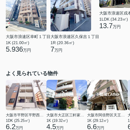
大阪市浪速区戎
1LDK (34.23㎡)
13.7
万円
大阪市浪速区幸町１丁目
大阪市浪速区久保吉１丁目
1K (21.00㎡)
1R (20.36㎡)
5.936
7
万円
万円
よく見られている物件
大阪市平野区平野西３丁目
大阪市大正区三軒家東４丁目
大阪市阿倍野区天王寺町南２丁目
1DK (25.25㎡)
1K (19.32㎡)
1K (29.12㎡)
1
6.2
4.5
6.6
万円
万円
万円