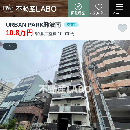
閲覧履歴
お気に入り
メニュー
URBAN PARK難波南
空室1
10.8万円
管理/共益費 10,000円
1
/
23