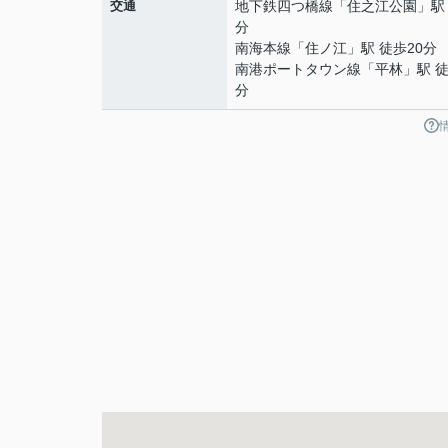
交通
地下鉄四つ橋線
「
住之江公園
」駅
分
南海本線
「
住ノ江
」駅 徒歩20分
南港ポートタウン線
「
平林
」駅 徒
分