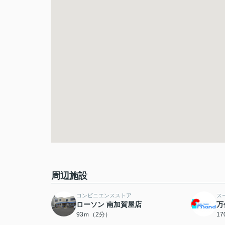
周辺施設
コンビニエンスストア
ス
ローソン 南加賀屋店
万
93ｍ（2分）
1