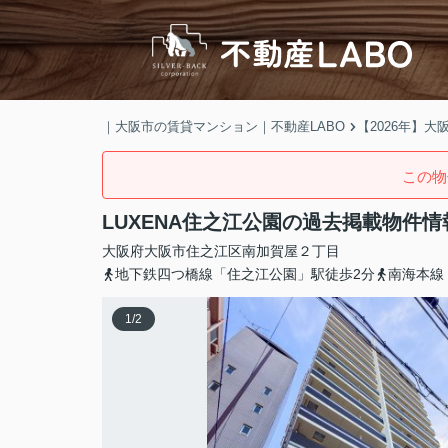
｜大阪市の賃貸マンション｜不動産LABO
【2026年】
この物
LUXENA住之江公園の過去掲載物件情
大阪府
大阪市住之江区
南加賀屋
２丁目
地下鉄四つ橋線「住之江公園」駅徒歩2分
南海本線
1
/
2