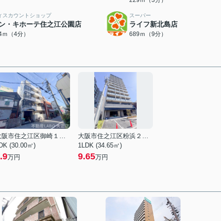
229ｍ（3分）
ィスカウントショップ
スーパー
ン・キホーテ住之江公園店
ライフ新北島店
84ｍ（4分）
689ｍ（9分）
大阪市住之江区御崎１丁目
大阪市住之江区粉浜２丁目
DK (30.00㎡)
1LDK (34.65㎡)
.9
9.65
万円
万円