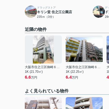
ドラッグストア
デ
キリン堂 住之江公園店
ド
235ｍ（3分）
2
近隣の物件
大阪市住之江区御崎６丁目
大阪市住之江区御崎６丁目
1K (21.70㎡)
1K (22.25㎡)
1
6.6
6.4
4
万円
万円
よく見られている物件