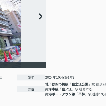
目
2024年10月(築1年)
築年
地下鉄四つ橋線
「
住之江公園
」駅 徒歩2
南海本線
「
住ノ江
」駅 徒歩20分
交通
南港ポートタウン線
「
平林
」駅 徒歩19