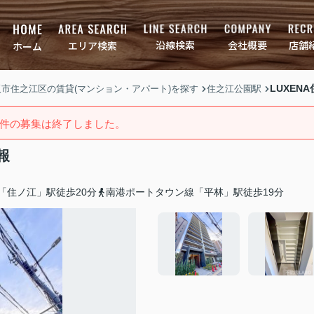
店舗
会社概要
沿線検索
エリア検索
ホーム
LUXEN
大阪市住之江区の賃貸(マンション・アパート)を探す
住之江公園駅
件の募集は終了しました。
報
「住ノ江」駅徒歩20分
南港ポートタウン線「平林」駅徒歩19分