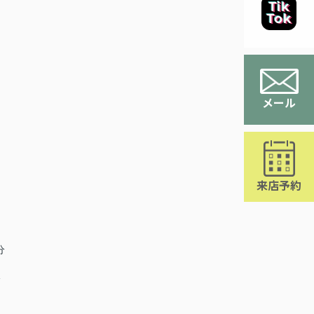
メール
来店予約
分
分