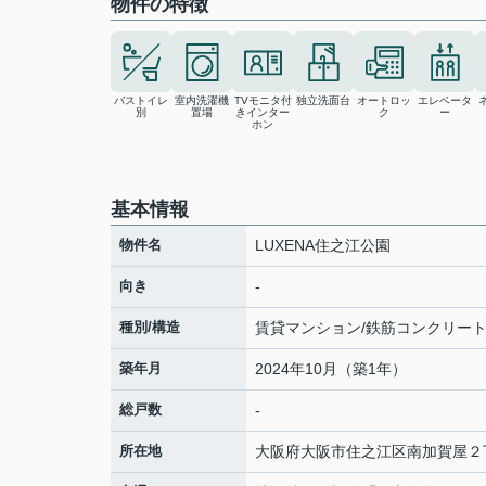
物件の特徴
バストイレ
室内洗濯機
TVモニタ付
独立洗面台
オートロッ
エレベータ
別
置場
きインター
ク
ー
ホン
基本情報
物件名
LUXENA住之江公園
向き
-
種別/構造
賃貸マンション/鉄筋コンクリー
築年月
2024年10月（築1年）
総戸数
-
所在地
大阪府
大阪市住之江区
南加賀屋
２