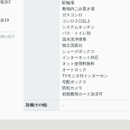
 徒歩2
駐輪場
敷地内ごみ置き場
ガスコンロ
歩19
コンロ２口以上
システムキッチン
バス・トイレ別
情報の見方
温水洗浄便座
独立洗面台
シューズボックス
インターネット対応
ネット使用料無料
オートロック
TVモニタ付インターホン
宅配ボックス
防犯カメラ
初期費用カード決済可
設備(その他)
-