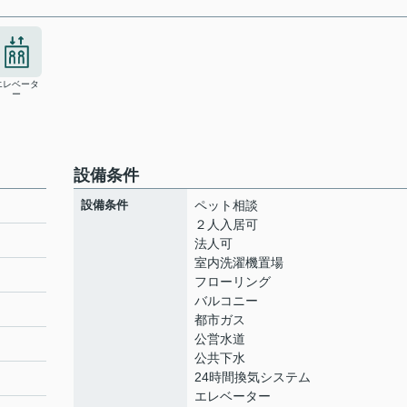
エレベータ
ー
設備条件
設備条件
ペット相談
２人入居可
法人可
室内洗濯機置場
ト
フローリング
バルコニー
都市ガス
公営水道
公共下水
24時間換気システム
エレベーター