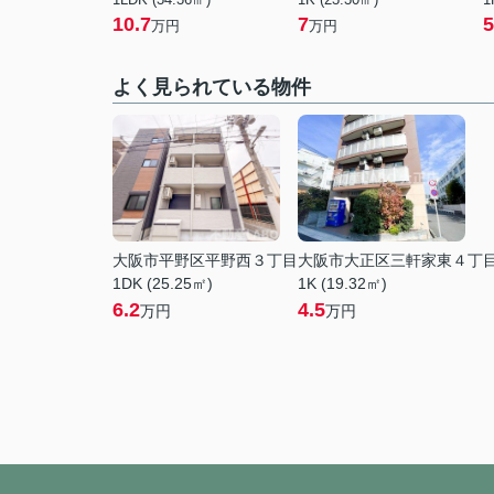
10.7
7
5
万円
万円
よく見られている物件
大阪市平野区平野西３丁目
大阪市大正区三軒家東４丁
1DK (25.25㎡)
1K (19.32㎡)
6.2
4.5
万円
万円