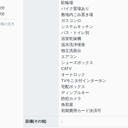
駐輪場
4分
バイク置場あり
8分
敷地内ごみ置き場
ガスコンロ
情報の見方
システムキッチン
バス・トイレ別
浴室乾燥機
温水洗浄便座
独立洗面台
エアコン
シューズボックス
CATV
オートロック
TVモニタ付インターホン
宅配ボックス
ディンプルキー
防犯カメラ
角部屋
初期費用カード決済可
設備(その他)
-