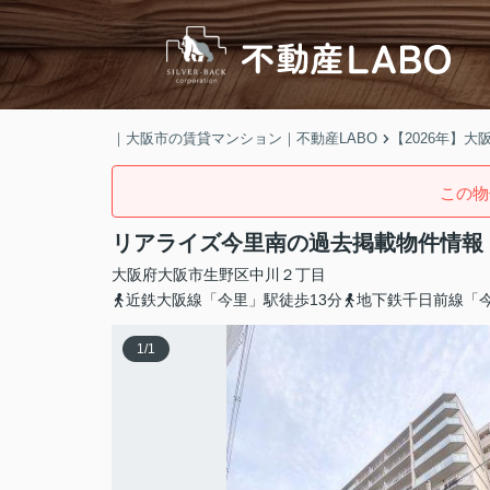
｜大阪市の賃貸マンション｜不動産LABO
【2026年】
この物
リアライズ今里南の過去掲載物件情報
大阪府
大阪市生野区
中川
２丁目
近鉄大阪線「今里」駅徒歩13分
地下鉄千日前線「今
1
/
1