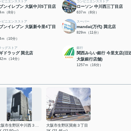
ンビニエンスストア
コンビニエンスストア
ブンイレブン 大阪中川5丁目店
ローソン 中川西三丁目店
04ｍ（8分）
637ｍ（8分）
ンビニエンスストア
スーパー
ブンイレブン 大阪新今里4丁目
mandai(万代) 巽北店
829ｍ（11分）
34ｍ（10分）
ラッグストア
銀行
ギドラッグ 巽北店
関西みらい銀行 今里支店(旧
042ｍ（14分）
大阪銀行店舗)
1257ｍ（16分）
大阪市生野区中川西３丁目
大阪市生野区巽南３丁目
K (22.50㎡)
1K (21.46㎡)