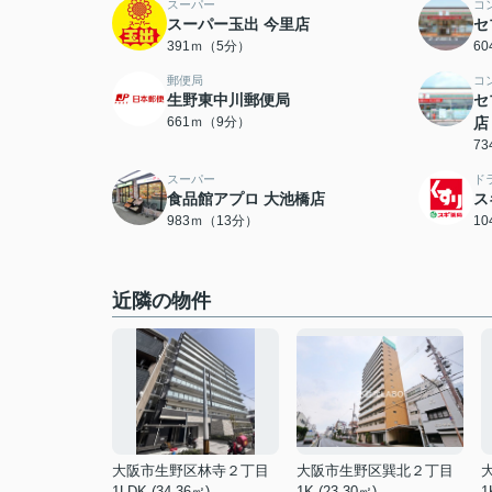
スーパー
コ
スーパー玉出 今里店
セ
391ｍ（5分）
6
郵便局
コ
生野東中川郵便局
セ
661ｍ（9分）
店
7
スーパー
ド
食品館アプロ 大池橋店
ス
983ｍ（13分）
1
近隣の物件
大阪市生野区林寺２丁目
大阪市生野区巽北２丁目
1LDK (34.36㎡)
1K (23.30㎡)
1