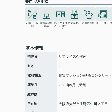
物件の特徴
バストイレ
室内洗濯機
TVモニタ付
独立洗面台
浴室乾燥機
オートロッ
別
置場
きインター
ク
ホン
基本情報
物件名
リアライズ今里南
向き
-
種別/構造
賃貸マンション/鉄筋コンクリー
築年月
2025年9月（新築）
総戸数
-
所在地
大阪府
大阪市生野区
中川
２丁目