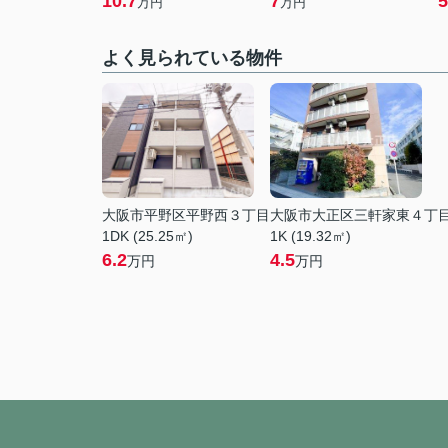
10.7
7
5
万円
万円
よく見られている物件
大阪市平野区平野西３丁目
大阪市大正区三軒家東４丁
1DK (25.25㎡)
1K (19.32㎡)
6.2
4.5
万円
万円