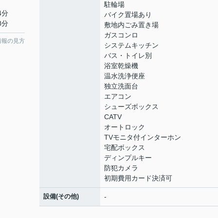
駐輪場
4分
バイク置場あり
8分
敷地内ごみ置き場
ガスコンロ
情報の見方
システムキッチン
バス・トイレ別
浴室乾燥機
温水洗浄便座
独立洗面台
エアコン
シューズボックス
CATV
オートロック
TVモニタ付インターホン
宅配ボックス
ディンプルキー
防犯カメラ
初期費用カード決済可
設備(その他)
-