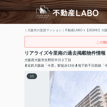
｜大阪市の賃貸マンション｜不動産LABO
【2026年】
この物
リアライズ今里南の過去掲載物件情報
大阪府
大阪市生野区
中川
２丁目
近鉄大阪線「今里」駅徒歩13分
地下鉄千日前線「今
1
/
1