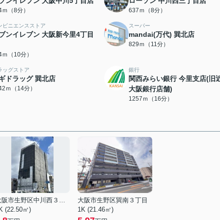
ブンイレブン 大阪中川5丁目店
ローソン 中川西三丁目店
04ｍ（8分）
637ｍ（8分）
ンビニエンスストア
スーパー
ブンイレブン 大阪新今里4丁目
mandai(万代) 巽北店
829ｍ（11分）
34ｍ（10分）
ラッグストア
銀行
ギドラッグ 巽北店
関西みらい銀行 今里支店(旧
042ｍ（14分）
大阪銀行店舗)
1257ｍ（16分）
大阪市生野区中川西３丁目
大阪市生野区巽南３丁目
K (22.50㎡)
1K (21.46㎡)