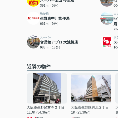
スーパー玉出 今里店
セ
391ｍ（5分）
6
郵便局
コ
生野東中川郵便局
セ
661ｍ（9分）
店
7
スーパー
ド
食品館アプロ 大池橋店
ス
983ｍ（13分）
1
近隣の物件
大阪市生野区林寺２丁目
大阪市生野区巽北２丁目
1LDK (34.36㎡)
1K (23.30㎡)
1