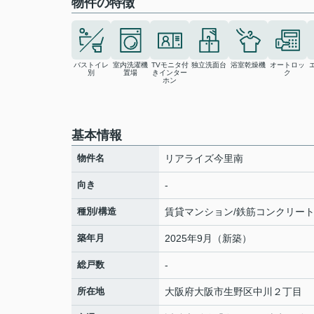
物件の特徴
バストイレ
室内洗濯機
TVモニタ付
独立洗面台
浴室乾燥機
オートロッ
別
置場
きインター
ク
ホン
基本情報
物件名
リアライズ今里南
向き
-
種別/構造
賃貸マンション/鉄筋コンクリー
築年月
2025年9月（新築）
総戸数
-
所在地
大阪府
大阪市生野区
中川
２丁目