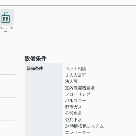
エレベータ
ー
設備条件
設備条件
ペット相談
２人入居可
法人可
室内洗濯機置場
ト
フローリング
バルコニー
都市ガス
公営水道
公共下水
24時間換気システム
エレベーター