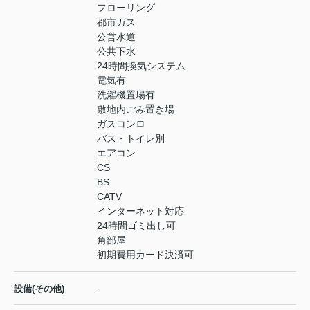
フローリング
都市ガス
公営水道
公共下水
24時間換気システム
電気有
洗濯機置場有
敷地内ごみ置き場
ガスコンロ
バス・トイレ別
エアコン
CS
BS
CATV
インターネット対応
24時間ゴミ出し可
角部屋
初期費用カード決済可
-
設備(その他)