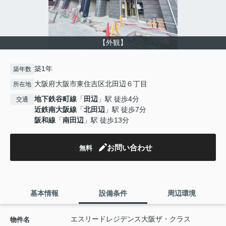
【外観】
築1年
築年数
大阪府大阪市東住吉区北田辺６丁目
所在地
地下鉄谷町線
「
田辺
」駅 徒歩4分
交通
近鉄南大阪線
「
北田辺
」駅 徒歩7分
阪和線
「
南田辺
」駅 徒歩13分
お問い合わせ
無料
基本情報
設備条件
周辺環境
エスリードレジデンス大阪ザ・クラス
物件名