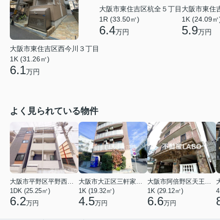
大阪市東住吉区杭全５丁目
大阪市東住
1R (33.50㎡)
1K (24.09㎡
6.4
5.9
万円
万円
大阪市東住吉区西今川３丁目
1K (31.26㎡)
6.1
万円
よく見られている物件
大阪市平野区平野西３丁目
大阪市大正区三軒家東４丁目
大阪市阿倍野区天王寺町南２丁目
1DK (25.25㎡)
1K (19.32㎡)
1K (29.12㎡)
4
6.2
4.5
6.6
万円
万円
万円