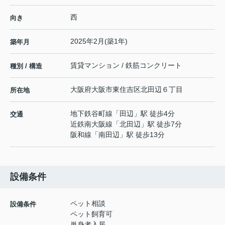
西
向き
2025年2月(築1年)
築年月
賃貸マンション / 鉄筋コンクリート
種別 / 構造
大阪府
大阪市東住吉区
北田辺
６丁目
所在地
地下鉄谷町線
「
田辺
」駅 徒歩4分
交通
近鉄南大阪線
「
北田辺
」駅 徒歩7分
阪和線
「
南田辺
」駅 徒歩13分
設備条件
ペット相談
設備条件
ペット飼育可
単身者入居