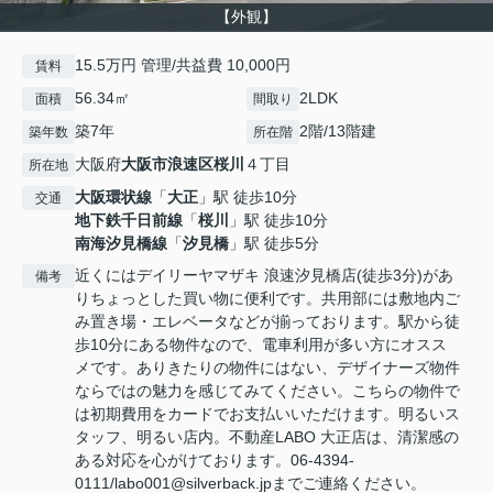
【外観】
15.5万円 管理/共益費 10,000円
賃料
56.34㎡
2LDK
面積
間取り
築7年
2階/13階建
築年数
所在階
大阪府
大阪市浪速区
桜川
４丁目
所在地
大阪環状線
「
大正
」駅 徒歩10分
交通
地下鉄千日前線
「
桜川
」駅 徒歩10分
南海汐見橋線
「
汐見橋
」駅 徒歩5分
近くにはデイリーヤマザキ 浪速汐見橋店(徒歩3分)があ
備考
りちょっとした買い物に便利です。共用部には敷地内ご
み置き場・エレベータなどが揃っております。駅から徒
歩10分にある物件なので、電車利用が多い方にオスス
メです。ありきたりの物件にはない、デザイナーズ物件
ならではの魅力を感じてみてください。こちらの物件で
は初期費用をカードでお支払いいただけます。明るいス
タッフ、明るい店内。不動産LABO 大正店は、清潔感の
ある対応を心がけております。06-4394-
0111/labo001@silverback.jpまでご連絡ください。