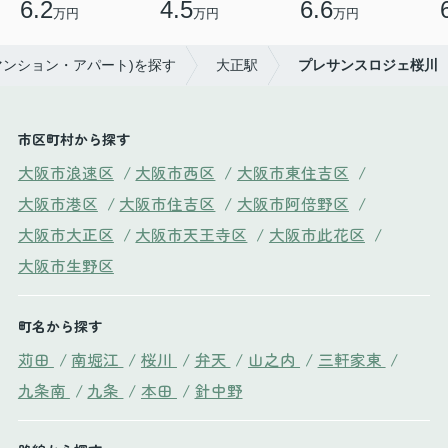
6.2
4.5
6.6
万円
万円
万円
マンション・アパート)を探す
大正駅
プレサンスロジェ桜川
市区町村から探す
大阪市浪速区
/
大阪市西区
/
大阪市東住吉区
/
大阪市港区
/
大阪市住吉区
/
大阪市阿倍野区
/
大阪市大正区
/
大阪市天王寺区
/
大阪市此花区
/
大阪市生野区
町名から探す
苅田
/
南堀江
/
桜川
/
弁天
/
山之内
/
三軒家東
/
九条南
/
九条
/
本田
/
針中野