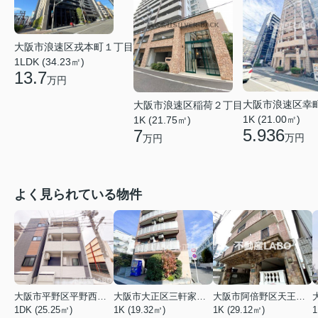
大阪市浪速区戎本町１丁目
1LDK (34.23㎡)
13.7
万円
大阪市浪速区幸
大阪市浪速区稲荷２丁目
1K (21.00㎡)
1K (21.75㎡)
5.936
7
万円
万円
よく見られている物件
大阪市平野区平野西３丁目
大阪市大正区三軒家東４丁目
大阪市阿倍野区天王寺町南２丁目
1DK (25.25㎡)
1K (19.32㎡)
1K (29.12㎡)
1