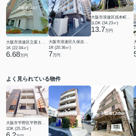
大阪市浪速区戎本町１丁目
1LDK (34.23㎡)
13.7
万円
大阪市浪速区久保吉１丁目
大阪市浪速区立葉１丁目
1R (20.36㎡)
1
1K (22.04㎡)
7
6.68
万円
万円
よく見られている物件
大阪市平野区平野西３丁目
1DK (25.25㎡)
6.2