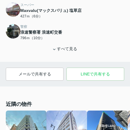
スーパー
Maxvalu(マックスバリュ) 塩草店
427ｍ（6分）
警察
浪速警察署 浪速町交番
796ｍ（10分）
すべて見る
メールで共有する
LINEで共有する
近隣の物件