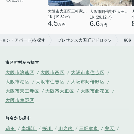
万円
大阪市大正区三軒家東４丁目
大阪市阿倍野区天王寺町南２丁目
1K (19.32㎡)
1K (29.12㎡)
4
4.5
6.6
万円
万円
ンション・アパート)を探す
プレサンス大国町アドロッソ
606
市区町村から探す
大阪市浪速区
/
大阪市西区
/
大阪市東住吉区
/
大阪市港区
/
大阪市住吉区
/
大阪市阿倍野区
/
大阪市天王寺区
/
大阪市大正区
/
大阪市此花区
/
大阪市生野区
町名から探す
苅田
/
南堀江
/
桜川
/
山之内
/
三軒家東
/
弁天
/