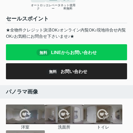
オートロッ
エレベータ
ネット使用
ク
ー
料無料
セールスポイント
★全物件クレジット決済OK♪オンライン内覧OK♪現地待合せ内覧
OK♪お気軽にお問合せ下さいませ♪★
LINEからお問い合わせ
無料
お問い合わせ
無料
パノラマ画像
洋室
洗面所
トイレ