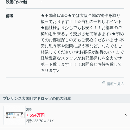
-
設備(その他)
★不動産LABO★では大阪全域の物件を取り
備考
扱っております！！☆当社の一押しポイント
★他社様より少しでもお安く！！お部屋のご
契約を出来るよう交渉させて頂きます♪★初め
てのお部屋探しの方もご安心くださいませ♪不
安に思う事や疑問に思う事など、なんでもご
相談してください♪★お客様が納得のいくまで
経験豊富なスタッフがお部屋探しを全力でサ
ポート致します！！！お問合せお待ち致して
おります♪
情報の見方
プレサンス大国町アドロッソの他の部屋
2階
7.554万円
2階 / 23.70㎡ / 1K