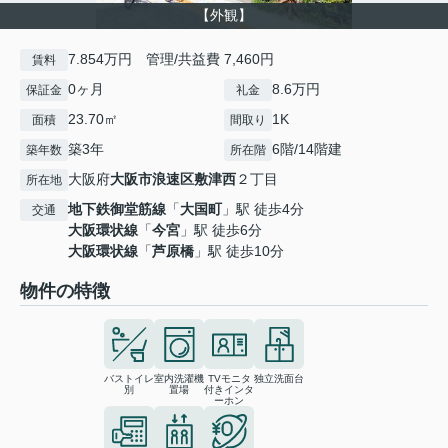
【外観】
7.854万円 管理/共益費 7,460円
賃料
0ヶ月
8.6万円
保証金
礼金
23.70㎡
1K
面積
間取り
築3年
6階/14階建
築年数
所在階
大阪府
大阪市浪速区
敷津西
２丁目
所在地
地下鉄御堂筋線
「
大国町
」駅 徒歩4分
交通
大阪環状線
「
今宮
」駅 徒歩6分
大阪環状線
「
芦原橋
」駅 徒歩10分
物件の特徴
バストイレ
室内洗濯機
TVモニタ
独立洗面台
別
置場
付きインタ
ーホン