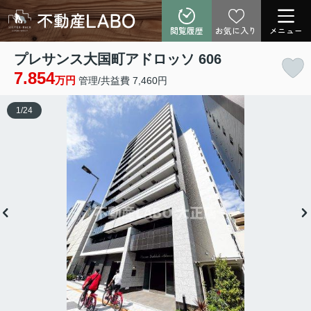
閲覧履歴
お気に入り
メニュー
プレサンス大国町アドロッソ 606
7.854
万円
管理/共益費 7,460円
1
/
24