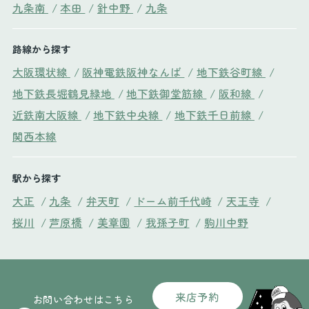
九条南
/
本田
/
針中野
/
九条
路線から探す
大阪環状線
/
阪神電鉄阪神なんば
/
地下鉄谷町線
/
地下鉄長堀鶴見緑地
/
地下鉄御堂筋線
/
阪和線
/
近鉄南大阪線
/
地下鉄中央線
/
地下鉄千日前線
/
関西本線
駅から探す
大正
/
九条
/
弁天町
/
ドーム前千代崎
/
天王寺
/
桜川
/
芦原橋
/
美章園
/
我孫子町
/
駒川中野
来店予約
お問い合わせはこちら