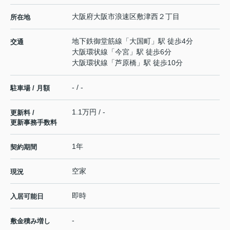
大阪府
大阪市浪速区
敷津西
２丁目
所在地
地下鉄御堂筋線
「
大国町
」駅 徒歩4分
交通
大阪環状線
「
今宮
」駅 徒歩6分
大阪環状線
「
芦原橋
」駅 徒歩10分
- / -
駐車場 / 月額
1.1万円 / -
更新料 /
更新事務手数料
1年
契約期間
空家
現況
即時
入居可能日
-
敷金積み増し