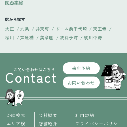
関西本線
駅から探す
大正
/
九条
/
弁天町
/
ドーム前千代崎
/
天王寺
/
桜川
/
芦原橋
/
美章園
/
我孫子町
/
駒川中野
来店予約
お問い合わせはこちら
Contact
お問い合わせ
沿線検索
会社概要
利用規約
エリア検
店舗紹介
プライバシーポリシ