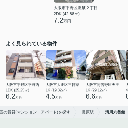
大阪市平野区瓜破２丁目
2DK (42.88㎡)
7.2
万円
よく見られている物件
大阪市平野区平野西３丁目
大阪市大正区三軒家東４丁目
大阪市阿倍野区天王寺町南２丁目
1DK (25.25㎡)
1K (19.32㎡)
1K (29.12㎡)
4
6.2
4.5
6.6
万円
万円
万円
野区の賃貸(マンション・アパート)を探す
長原駅
清川六番館