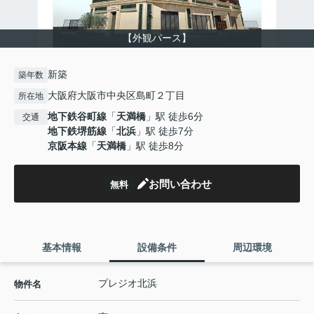
【外観パース】
新築
築年数
大阪府大阪市中央区島町２丁目
所在地
地下鉄谷町線
「
天満橋
」駅 徒歩6分
交通
地下鉄堺筋線
「
北浜
」駅 徒歩7分
京阪本線
「
天満橋
」駅 徒歩8分
お問い合わせ
無料
基本情報
設備条件
周辺環境
プレジオ北浜
物件名