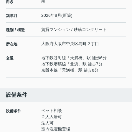
南
向き
2026年8月(新築)
築年月
賃貸マンション / 鉄筋コンクリート
種別 / 構造
大阪府
大阪市中央区
島町
２丁目
所在地
地下鉄谷町線
「
天満橋
」駅 徒歩6分
交通
地下鉄堺筋線
「
北浜
」駅 徒歩7分
京阪本線
「
天満橋
」駅 徒歩8分
設備条件
ペット相談
設備条件
２人入居可
法人可
室内洗濯機置場