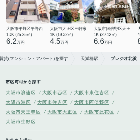
大阪市平野区平野西３丁目
大阪市大正区三軒家東４丁目
大阪市阿倍野区天王寺町南２丁目
1DK (25.25㎡)
1K (19.32㎡)
1K (29.12㎡)
4
6.2
4.5
6.6
万円
万円
万円
の賃貸(マンション・アパート)を探す
天満橋駅
プレジオ北浜
市区町村から探す
大阪市浪速区
/
大阪市西区
/
大阪市東住吉区
/
大阪市港区
/
大阪市住吉区
/
大阪市阿倍野区
/
大阪市天王寺区
/
大阪市大正区
/
大阪市此花区
/
大阪市生野区