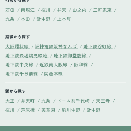
町名から探す
苅田
/
南堀江
/
桜川
/
弁天
/
山之内
/
三軒家東
/
九条
/
本田
/
針中野
/
上本町
路線から探す
大阪環状線
/
阪神電鉄阪神なんば
/
地下鉄谷町線
/
地下鉄長堀鶴見緑地
/
地下鉄御堂筋線
/
地下鉄中央線
/
近鉄南大阪線
/
阪和線
/
地下鉄千日前線
/
関西本線
駅から探す
大正
/
弁天町
/
九条
/
ドーム前千代崎
/
天王寺
/
桜川
/
芦原橋
/
美章園
/
駒川中野
/
針中野