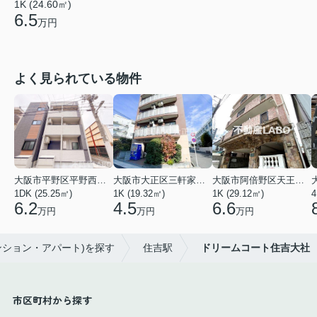
1K (24.60㎡)
6.5
万円
よく見られている物件
大阪市平野区平野西３丁目
大阪市大正区三軒家東４丁目
大阪市阿倍野区天王寺町南２丁目
1DK (25.25㎡)
1K (19.32㎡)
1K (29.12㎡)
4
6.2
4.5
6.6
万円
万円
万円
ンション・アパート)を探す
住吉駅
ドリームコート住吉大社
市区町村から探す