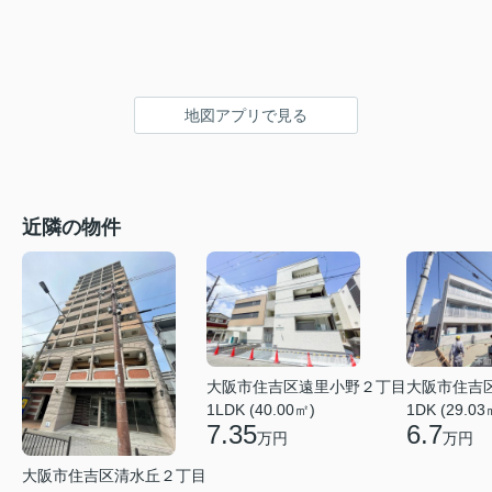
地図アプリで見る
近隣の物件
大阪市住吉区遠里小野２丁目
大阪市住吉
1LDK (40.00㎡)
1DK (29.03
7.35
6.7
万円
万円
大阪市住吉区清水丘２丁目