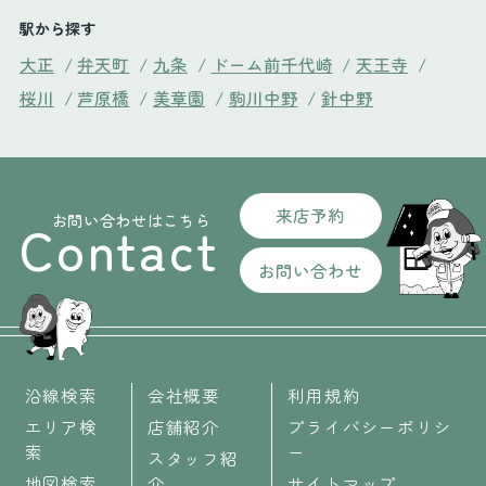
駅から探す
大正
/
弁天町
/
九条
/
ドーム前千代崎
/
天王寺
/
桜川
/
芦原橋
/
美章園
/
駒川中野
/
針中野
来店予約
お問い合わせはこちら
Contact
お問い合わせ
沿線検索
会社概要
利用規約
エリア検
店舗紹介
プライバシーポリシ
索
ー
スタッフ紹
地図検索
介
サイトマップ