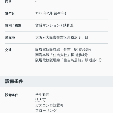
-
向き
1986年2月(築40年)
築年月
賃貸マンション / 鉄骨造
種別 / 構造
大阪府
大阪市住吉区
東粉浜
３丁目
所在地
阪堺電軌阪堺線
「
住吉
」駅 徒歩3分
交通
南海本線
「
住吉大社
」駅 徒歩4分
阪堺電軌阪堺線
「
住吉鳥居前
」駅 徒歩5分
設備条件
学生歓迎
設備条件
法人可
ガスコンロ設置可
フローリング