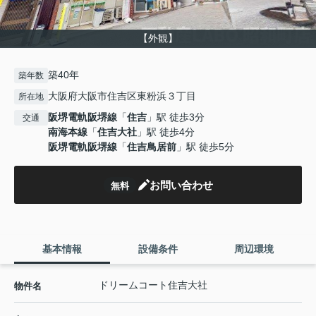
【外観】
築40年
築年数
大阪府大阪市住吉区東粉浜３丁目
所在地
阪堺電軌阪堺線
「
住吉
」駅 徒歩3分
交通
南海本線
「
住吉大社
」駅 徒歩4分
阪堺電軌阪堺線
「
住吉鳥居前
」駅 徒歩5分
お問い合わせ
無料
基本情報
設備条件
周辺環境
ドリームコート住吉大社
物件名