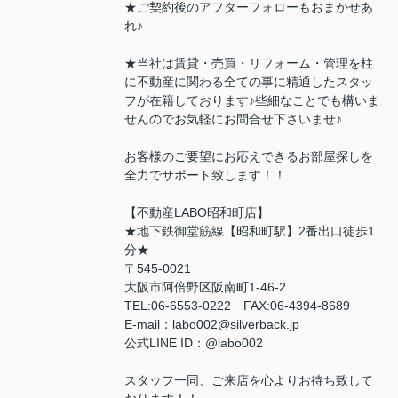
★ご契約後のアフターフォローもおまかせあ
れ♪
★当社は賃貸・売買・リフォーム・管理を柱
に不動産に関わる全ての事に精通したスタッ
フが在籍しております♪些細なことでも構いま
せんのでお気軽にお問合せ下さいませ♪
お客様のご要望にお応えできるお部屋探しを
全力でサポート致します！！
【不動産LABO昭和町店】
★地下鉄御堂筋線【昭和町駅】2番出口徒歩1
分★
〒545-0021
大阪市阿倍野区阪南町1-46-2
TEL:06-6553-0222 FAX:06-4394-8689
E-mail：labo002@silverback.jp
公式LINE ID：@labo002
スタッフ一同、ご来店を心よりお待ち致して