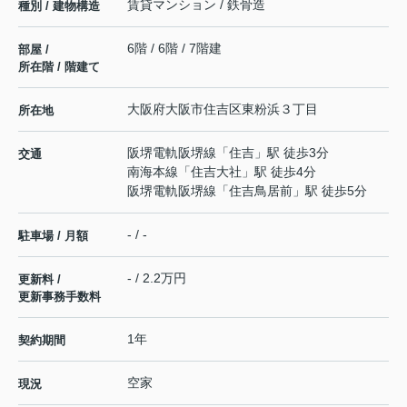
賃貸マンション / 鉄骨造
種別 / 建物構造
6階 / 6階 / 7階建
部屋 /
所在階 / 階建て
大阪府
大阪市住吉区
東粉浜
３丁目
所在地
阪堺電軌阪堺線
「
住吉
」駅 徒歩3分
交通
南海本線
「
住吉大社
」駅 徒歩4分
阪堺電軌阪堺線
「
住吉鳥居前
」駅 徒歩5分
- / -
駐車場 / 月額
- / 2.2万円
更新料 /
更新事務手数料
1年
契約期間
空家
現況