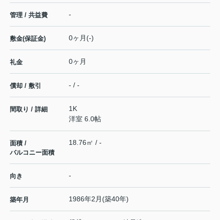
-
管理 / 共益費
0ヶ月(-)
敷金(保証金)
0ヶ月
礼金
- / -
償却 / 敷引
1K
間取り / 詳細
洋室 6.0帖
18.76㎡ / -
面積 /
バルコニー面積
-
向き
1986年2月(築40年)
築年月