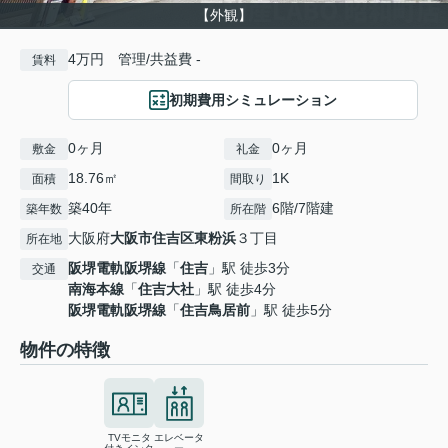
【外観】
4万円 管理/共益費 -
賃料
初期費用シミュレーション
0ヶ月
0ヶ月
敷金
礼金
18.76㎡
1K
面積
間取り
築40年
6階/7階建
築年数
所在階
大阪府
大阪市住吉区
東粉浜
３丁目
所在地
阪堺電軌阪堺線
「
住吉
」駅 徒歩3分
交通
南海本線
「
住吉大社
」駅 徒歩4分
阪堺電軌阪堺線
「
住吉鳥居前
」駅 徒歩5分
物件の特徴
TVモニタ
エレベータ