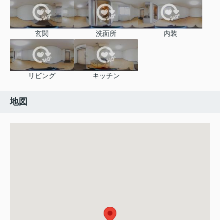
玄関
洗面所
内装
リビング
キッチン
地図