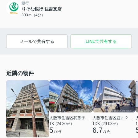
銀行
りそな銀行 住吉支店
303ｍ（4分）
メールで共有する
LINEで共有する
近隣の物件
大阪市住吉区我孫子西２丁目
大阪市住吉区庭井２丁目
1K (24.30㎡)
1DK (29.03㎡)
1
5
6.7
万円
万円