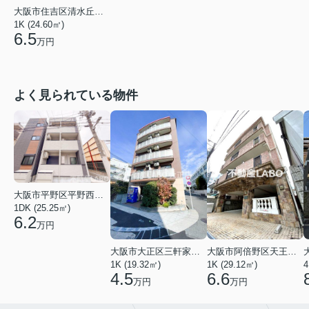
大阪市住吉区清水丘２丁目
1K (24.60㎡)
6.5
万円
よく見られている物件
大阪市平野区平野西３丁目
1DK (25.25㎡)
6.2
万円
大阪市大正区三軒家東４丁目
大阪市阿倍野区天王寺町南２丁目
1K (19.32㎡)
1K (29.12㎡)
4
4.5
6.6
万円
万円