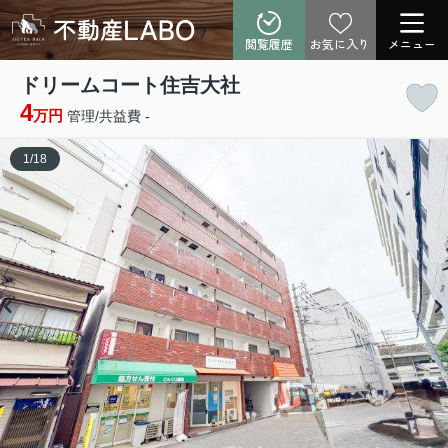
閲覧履歴
お気に入り
メニュー
ドリームコート住吉大社
4
万円
管理/共益費 -
1
/
18