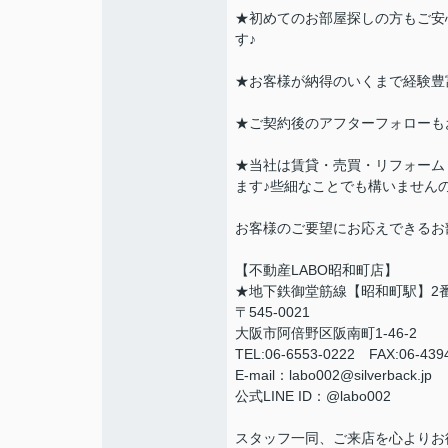
★初めてのお部屋探しの方もご安
す♪
★お客様が納得のいくまで経験豊
★ご契約後のアフターフォローも
★当社は賃貸・売買・リフォーム
ます♪些細なことでも構いません
お客様のご要望にお応えできるお
【不動産LABO昭和町店】
★地下鉄御堂筋線【昭和町駅】2
〒545-0021
大阪市阿倍野区阪南町1-46-2
TEL:06-6553-0222 FAX:06-43
E-mail：labo002@silverback.jp
公式LINE ID：@labo002
スタッフ一同、ご来店を心よりお