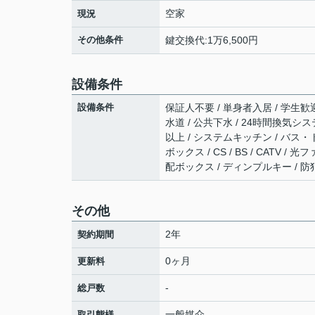
空家
現況
その他条件
鍵交換代:1万6,500円
設備条件
設備条件
保証人不要 / 単身者入居 / 学生歓迎
水道 / 公共下水 / 24時間換気シス
以上 / システムキッチン / バス・
ボックス / CS / BS / CATV
配ボックス / ディンプルキー / 
その他
2年
契約期間
0ヶ月
更新料
-
総戸数
一般媒介
取引態様