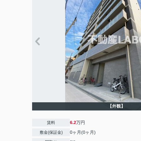
【外観】
6.2
万円
賃料
0ヶ月(0ヶ月)
敷金(保証金)