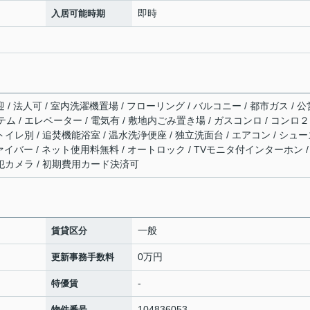
即時
入居可能時期
 / 法人可 / 室内洗濯機置場 / フローリング / バルコニー / 都市ガス / 公
テム / エレベーター / 電気有 / 敷地内ごみ置き場 / ガスコンロ / コンロ
トイレ別 / 追焚機能浴室 / 温水洗浄便座 / 独立洗面台 / エアコン / シュ
 / 光ファイバー / ネット使用料無料 / オートロック / TVモニタ付インターホン /
防犯カメラ / 初期費用カード決済可
一般
賃貸区分
0万円
更新事務手数料
-
特優賃
104836053
物件番号