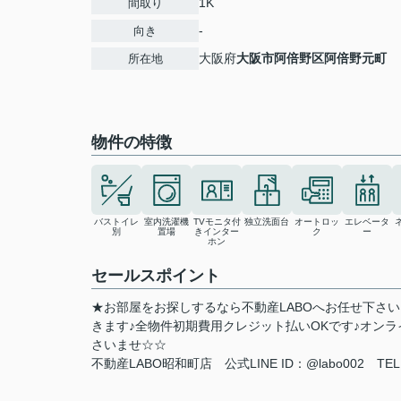
1K
間取り
-
向き
大阪府
大阪市阿倍野区
阿倍野元町
所在地
物件の特徴
バストイレ
室内洗濯機
TVモニタ付
独立洗面台
オートロッ
エレベータ
別
置場
きインター
ク
ー
ホン
セールスポイント
★お部屋をお探しするなら不動産LABOへお任せ下さ
きます♪全物件初期費用クレジット払いOKです♪オン
さいませ☆☆
不動産LABO昭和町店 公式LINE ID：@labo002 TEL:0