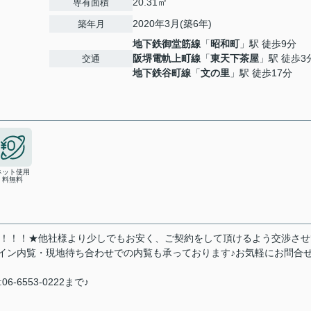
20.31㎡
専有面積
2020年3月(築6年)
築年月
地下鉄御堂筋線
「
昭和町
」駅 徒歩9分
阪堺電軌上町線
「
東天下茶屋
」駅 徒歩3
交通
地下鉄谷町線
「
文の里
」駅 徒歩17分
ネット使用
料無料
い！！！★他社様より少しでもお安く、ご契約をして頂けるよう交渉させ
ライン内覧・現地待ち合わせでの内覧も承っております♪お気軽にお問合
6-6553-0222まで♪