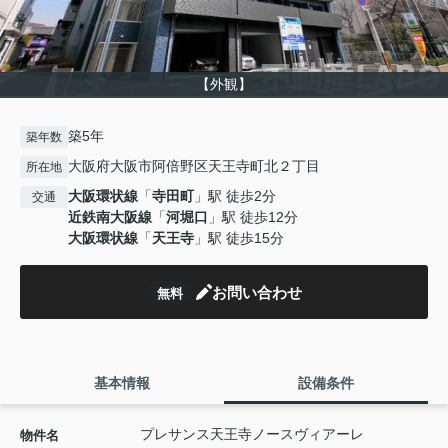
【外観】
築5年
築年数
大阪府大阪市阿倍野区天王寺町北２丁目
所在地
大阪環状線
「
寺田町
」駅 徒歩2分
交通
近鉄南大阪線
「
河堀口
」駅 徒歩12分
大阪環状線
「
天王寺
」駅 徒歩15分
お問い合わせ
無料
基本情報
設備条件
プレサンス天王寺ノースヴィアーレ
物件名