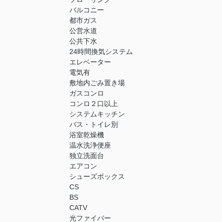
バルコニー
都市ガス
公営水道
公共下水
24時間換気システム
エレベーター
電気有
敷地内ごみ置き場
ガスコンロ
コンロ２口以上
システムキッチン
バス・トイレ別
浴室乾燥機
温水洗浄便座
独立洗面台
エアコン
シューズボックス
CS
BS
CATV
光ファイバー