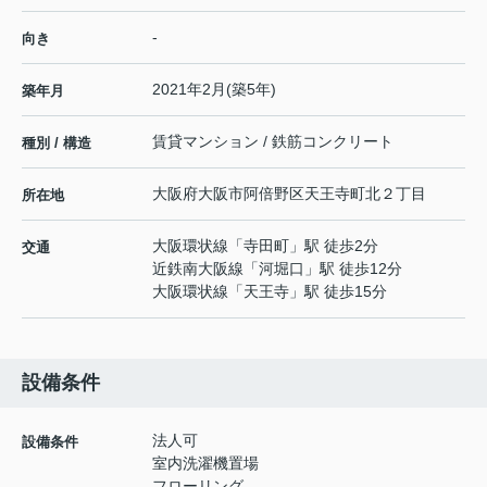
-
向き
2021年2月(築5年)
築年月
賃貸マンション / 鉄筋コンクリート
種別 / 構造
大阪府
大阪市阿倍野区
天王寺町北
２丁目
所在地
大阪環状線
「
寺田町
」駅 徒歩2分
交通
近鉄南大阪線
「
河堀口
」駅 徒歩12分
大阪環状線
「
天王寺
」駅 徒歩15分
設備条件
法人可
設備条件
室内洗濯機置場
フローリング