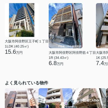
大阪市阿倍野区王子町１丁目
1LDK (40.25㎡)
15.6
万円
大阪市阿倍野区阿倍野筋４丁目
大阪市
1R (34.43㎡)
1K (25
6.8
7.4
万円
万
よく見られている物件