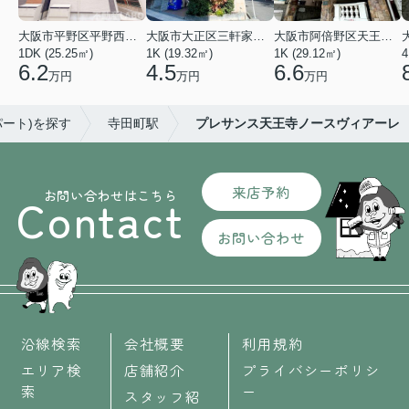
大阪市平野区平野西３丁目
大阪市大正区三軒家東４丁目
大阪市阿倍野区天王寺町南２丁目
1DK (25.25㎡)
1K (19.32㎡)
1K (29.12㎡)
4
6.2
4.5
6.6
万円
万円
万円
パート)を探す
寺田町駅
プレサンス天王寺ノースヴィアーレ
来店予約
お問い合わせはこちら
Contact
お問い合わせ
沿線検索
会社概要
利用規約
エリア検
店舗紹介
プライバシーポリシ
索
ー
スタッフ紹